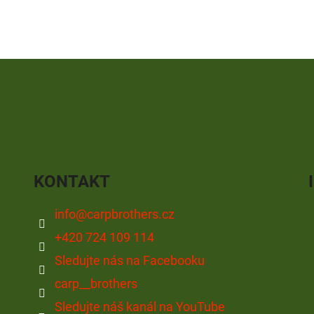
OLOVĚNÁ ZÁTĚŽ DELPHIN
FOX CARP SUB 
CYBERBARBED S OTVOREM
202 Kč
36 Kč
Původně:
225 Kč
Původně:
40 Kč
KONTAKT
info
@
carpbrothers.cz
+420 724 109 114
Sledujte nás na Facebooku
carp__brothers
Sledujte náš kanál na YouTube