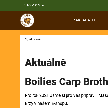
K
Přejít
CENY V:
CZK
O
Zpět
Zpět
na
Š
do
do
obsah
ZAKLADATELÉ
Í
obchodu
obchodu
CO
K
Domů
/
Aktuálně
Aktuálně
Boilies Carp Broth
Pro rok 2021 Jsme si pro Vás připravili M
Brzy v našem E-shopu.