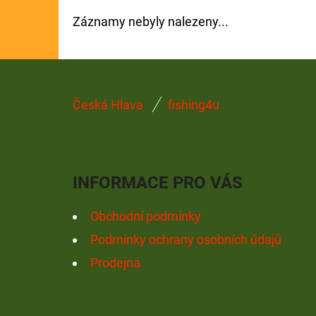
Záznamy nebyly nalezeny...
GIANTS FISHING KAPROVÝ NÁVAZEC
BOILIE RIG PLUS 25LB
72 Kč
Původně:
79 Kč
Z
Česká Hlava
fishing4u
Á
P
A
INFORMACE PRO VÁS
T
Í
Obchodní podmínky
Podmínky ochrany osobních údajů
Prodejna