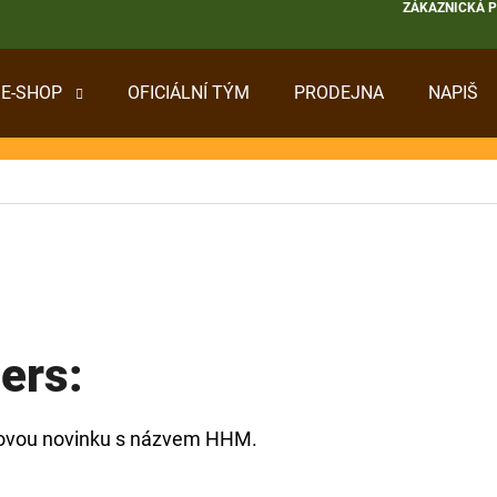
ZÁKAZNICKÁ 
E-SHOP
OFICIÁLNÍ TÝM
PRODEJNA
NAPIŠ
 POTŘEBUJETE NAJÍT?
HLEDAT
DOPORUČUJEME
ers:
asovou novinku s názvem HHM.