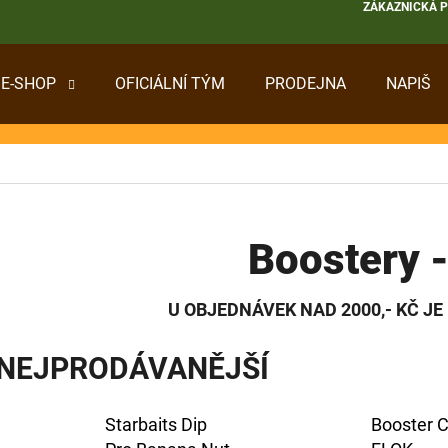
ZÁKAZNICKÁ 
E-SHOP
OFICIÁLNÍ TÝM
PRODEJNA
NAPIŠ
 POTŘEBUJETE NAJÍT?
HLEDAT
Boostery -
DOPORUČUJEME
U OBJEDNÁVEK NAD 2000,- KČ JE
NEJPRODÁVANĚJŠÍ
Starbaits Dip
Booster Ch