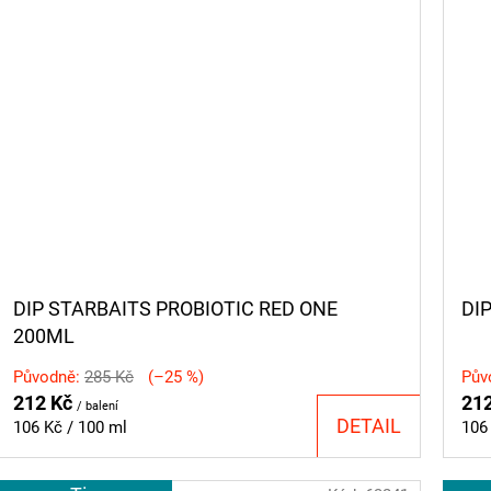
DIP STARBAITS PROBIOTIC RED ONE
DI
200ML
Původně:
285 Kč
(–25 %)
Pův
212 Kč
21
/ balení
DETAIL
Měrná
Měr
106 Kč / 100 ml
106
cena:
cen