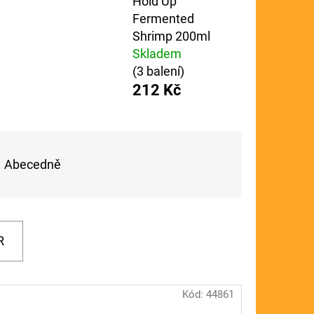
Hold Up
Fermented
FLOAT
Shrimp 200ml
Skladem
(3 balení)
212 Kč
Abecedně
R
Kód:
44861