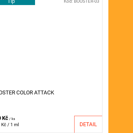
Tip
Kód:
BOOSTER-03
OSTER COLOR ATTACK
0 Kč
/ ks
DETAIL
ná
 Kč / 1 ml
a: