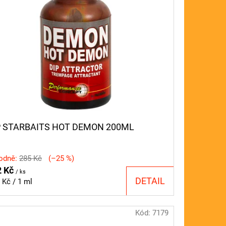
P STARBAITS HOT DEMON 200ML
odně:
285 Kč
(–25 %)
2 Kč
/ ks
DETAIL
ná
 Kč / 1 ml
a:
Kód:
7179