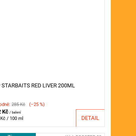
P STARBAITS RED LIVER 200ML
odně:
285 Kč
(–25 %)
2 Kč
/ balení
DETAIL
ná
 Kč / 100 ml
a: