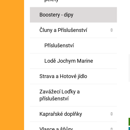
Í
GIANTS FISHING KAPROVÝ NÁVAZEC
P
Boostery - dipy
BOILIE RIG PLUS 25LB
A
72 Kč
Původně:
79 Kč
Čluny a Příslušenství
N
E
Příslušenství
L
Lodě Jochym Marine
Strava a Hotové jídlo
Zavážecí Loďky a
příslušenství
Kaprařské doplňky
Vlasce a šňůry