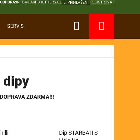
PODPORA:
INFO@CARPBROTHERS.CZ
REGISTROVAT
PŘIHLÁŠENÍ
Hledat
Nákup
SERVIS
košík
 dipy
 DOPRAVA ZDARMA!!!
illi
Dip STARBAITS