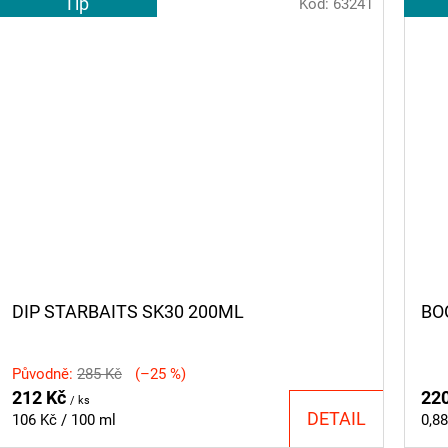
Tip
Kód:
63241
DIP STARBAITS SK30 200ML
BO
Původně:
285 Kč
(–25 %)
212 Kč
22
/ ks
DETAIL
Měrná
Měr
106 Kč / 100 ml
0,88
cena:
cen