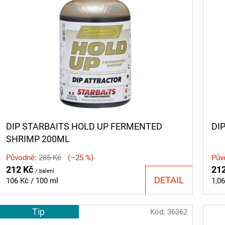
DIP STARBAITS HOLD UP FERMENTED
DI
SHRIMP 200ML
Původně:
285 Kč
(–25 %)
Pův
212 Kč
21
/ balení
DETAIL
Měrná
Měr
106 Kč / 100 ml
1,06
cena:
cen
Tip
Kód:
36362