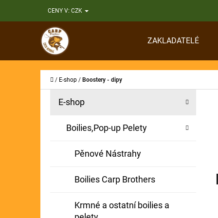
K
Přejít
CENY V:
CZK
O
Zpět
Zpět
na
Š
do
do
obsah
ZAKLADATELÉ
Í
obchodu
obchodu
CO
K
Domů
/
E-shop
/
Boostery - dipy
P
K
Přeskočit
E-shop
A
O
kategorie
T
S
Boilies,Pop-up Pelety
E
T
G
Pěnové Nástrahy
O
R
R
A
Boilies Carp Brothers
I
N
E
Krmné a ostatní boilies a
N
pelety