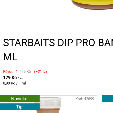
STARBAITS DIP PRO B
ML
Původně:
229 Kč
(–21 %)
179 Kč
/ ks
Měrná
0,90 Kč / 1 ml
cena:
Novinka
Kód:
42899
Tip