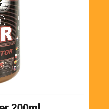
FLOAT
er 200ml