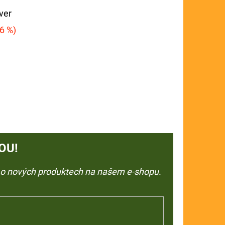
iver
6 %)
OU!
e o nových produktech na našem e-shopu.