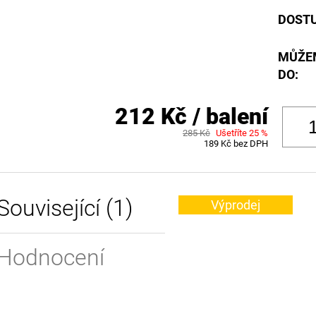
DOST
MŮŽE
DO:
212 Kč
/ balení
285 Kč
Ušetříte 25 %
189 Kč bez DPH
Související (1)
Výprodej
Hodnocení