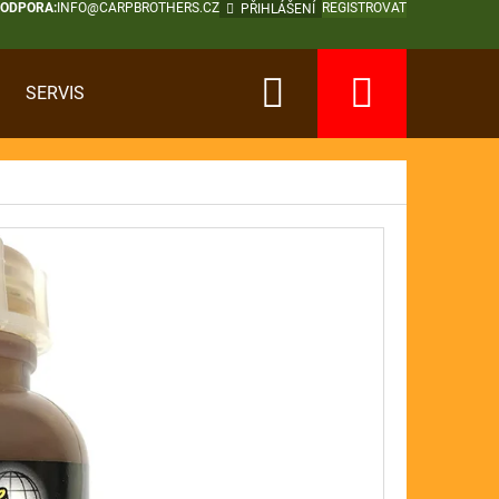
PODPORA:
INFO@CARPBROTHERS.CZ
REGISTROVAT
PŘIHLÁŠENÍ
Hledat
Nákup
SERVIS
košík