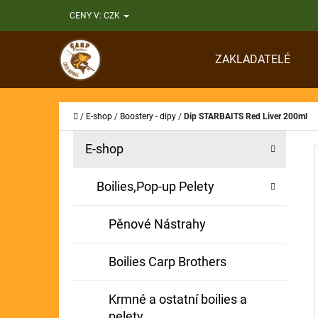
K
Přejít
CENY V:
CZK
O
Zpět
Zpět
na
Š
do
do
obsah
ZAKLADATELÉ
Í
obchodu
obchodu
CO
K
Domů
/
E-shop
/
Boostery - dipy
/
Dip STARBAITS Red Liver 200ml
P
K
Přeskočit
E-shop
A
O
kategorie
T
S
Boilies,Pop-up Pelety
E
T
G
Pěnové Nástrahy
O
R
R
A
Boilies Carp Brothers
I
N
E
Krmné a ostatní boilies a
N
pelety