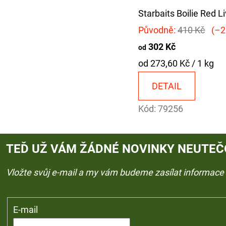
Starbaits Boilie Red L
Původně:
410 Kč
(–2
302 Kč
od
Měrná
od 273,60 Kč / 1 kg
cena:
DETAIL
Kód:
79256
TEĎ UŽ VÁM ŽÁDNÉ NOVINKY NEUTEČ
Vložte svůj e-mail a my vám budeme zasílat informac
E-mail