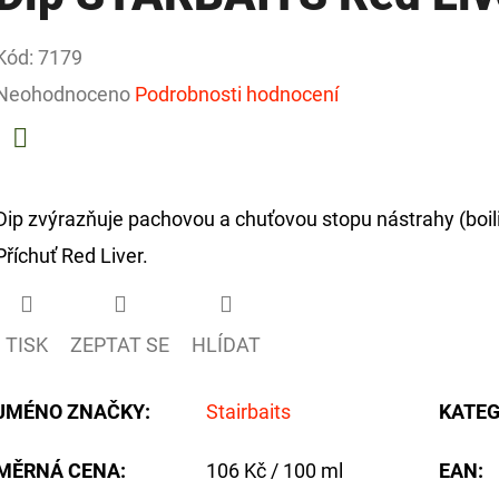
Kód:
7179
Průměrné
Neohodnoceno
Podrobnosti hodnocení
hodnocení
produktu
Facebook
je
Dip zvýrazňuje pachovou a chuťovou stopu nástrahy (boilie
0,0
Příchuť Red Liver.
z
5
TISK
ZEPTAT SE
HLÍDAT
hvězdiček.
JMÉNO ZNAČKY
:
Stairbaits
KATEG
Měrná
MĚRNÁ CENA:
106 Kč / 100 ml
EAN
:
cena: