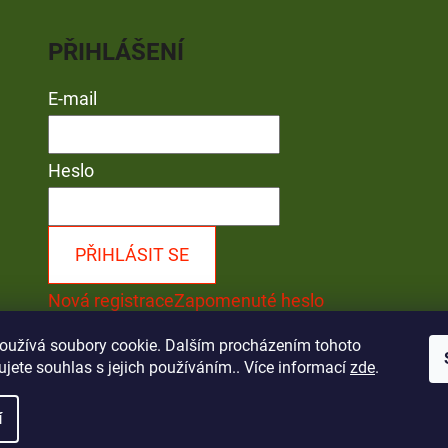
PŘIHLÁŠENÍ
E-mail
Heslo
PŘIHLÁSIT SE
Nová registrace
Zapomenuté heslo
oužívá soubory cookie. Dalším procházením tohoto
jete souhlas s jejich používáním.. Více informací
zde
.
ráva vyhrazena.
í