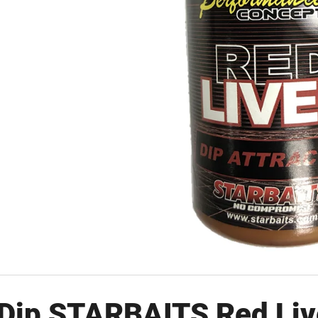
OLOVĚNÁ ZÁTĚŽ DELPHIN
FOX CARP SUB 
CYBERBARBED S OTVOREM
202 Kč
36 Kč
Původně:
225 Kč
Původně:
40 Kč
Dip STARBAITS Red Liv