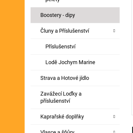
Í
GIANTS FISHING KAPROVÝ NÁVAZEC
P
Boostery - dipy
BOILIE RIG PLUS 25LB
A
72 Kč
Původně:
79 Kč
Čluny a Příslušenství
N
E
Příslušenství
L
Lodě Jochym Marine
Strava a Hotové jídlo
Zavážecí Loďky a
příslušenství
Kaprařské doplňky
Vlasce a šňůry