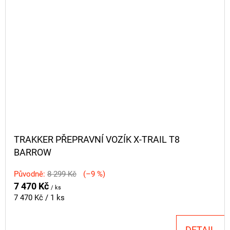
TRAKKER PŘEPRAVNÍ VOZÍK X-TRAIL T8
BARROW
Původně:
8 299 Kč
(–9 %)
7 470 Kč
/ ks
Měrná
7 470 Kč / 1 ks
cena:
DETAIL