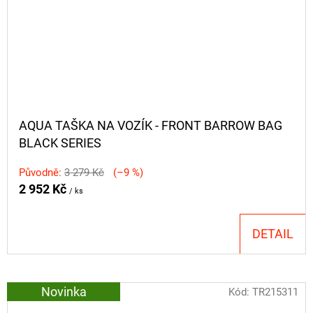
AQUA TAŠKA NA VOZÍK - FRONT BARROW BAG
BLACK SERIES
Původně:
3 279 Kč
(–9 %)
2 952 Kč
/ ks
DETAIL
Novinka
Kód:
TR215311