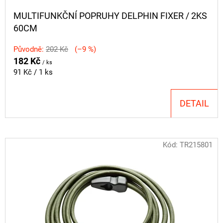
CYBERBARBED
K
S
MULTIFUNKČNÍ POPRUHY DELPHIN FIXER / 2KS
OTVOREM
T
60CM
36
Ů
Kč
Původně:
202 Kč
(–9 %)
Původně:
182 Kč
40
/ ks
Kč
Měrná
91 Kč / 1 ks
cena:
DETAIL
Kód:
TR215801