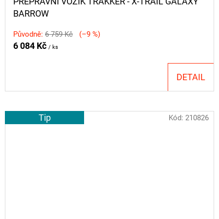
PŘEPRAVNÍ VOZÍK TRAKKER - X-TRAIL GALAXY
BARROW
Původně:
6 759 Kč
(–9 %)
6 084 Kč
/ ks
DETAIL
Tip
Kód:
210826