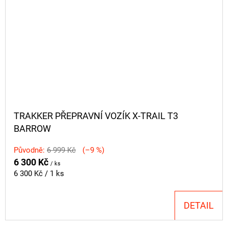
TRAKKER PŘEPRAVNÍ VOZÍK X-TRAIL T3
BARROW
Původně:
6 999 Kč
(–9 %)
6 300 Kč
/ ks
Měrná
6 300 Kč / 1 ks
cena:
DETAIL