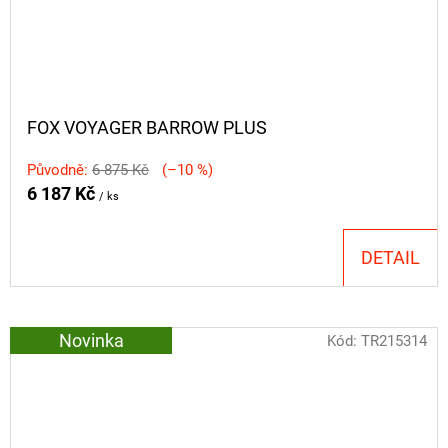
FOX VOYAGER BARROW PLUS
Původně:
6 875 Kč
(–10 %)
6 187 Kč
/ ks
DETAIL
Novinka
Kód:
TR215314