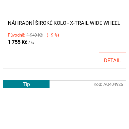
NÁHRADNÍ ŠIROKÉ KOLO - X-TRAIL WIDE WHEEL
Původně:
1 949 Kč
(–9 %)
1 755 Kč
/ ks
DETAIL
Tip
Kód:
AQ404926