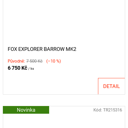
FOX EXPLORER BARROW MK2
Původně:
7 500 Kč
(–10 %)
6 750 Kč
/ ks
DETAIL
Novinka
Kód:
TR215316