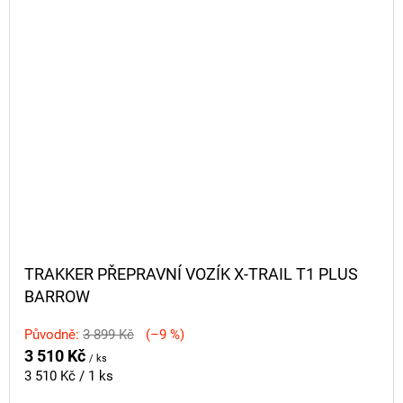
TRAKKER PŘEPRAVNÍ VOZÍK X-TRAIL T1 PLUS
BARROW
Původně:
3 899 Kč
(–9 %)
3 510 Kč
/ ks
Měrná
3 510 Kč / 1 ks
cena: