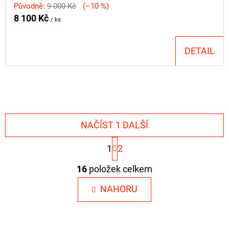
Původně:
9 000 Kč
(–10 %)
8 100 Kč
/ ks
DETAIL
NAČÍST 1 DALŠÍ
S
1
2
T
R
O
16
položek celkem
Á
V
N
L
NAHORU
K
O
Á
V
D
Á
N