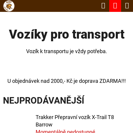
K
Hledat
Nák
Přejít
O
Zpět
Zpět
na
koší
Š
obsah
Vozíky pro transport
Í
C
K
O
Vozík k transportu je vždy potřeba.
P
O
T
U objednávek nad 2000,- Kč je doprava ZDARMA!!!
Ř
E
NEJPRODÁVANĚJŠÍ
B
U
Trakker Přepravní vozík X-Trail T8
J
Barrow
Momentálně nedostupné