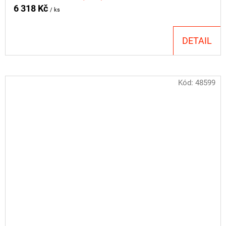
6 318 Kč
/ ks
DETAIL
Kód:
48599