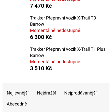
E
7 470 Kč
T
E
Trakker Přepravní vozík X-Trail T3
Barrow
N
Momentálně nedostupné
A
6 300 Kč
J
Trakker Přepravní vozík X-Trail T1 Plus
Í
Barrow
T
Momentálně nedostupné
?
3 510 Kč
Ř
Nejlevnější
Nejdražší
Nejprodávanější
A
HLEDAT
Z
Abecedně
E