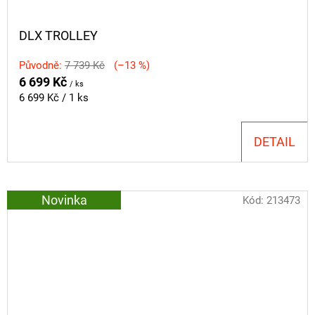
DLX TROLLEY
Původně:
7 739 Kč
(–13 %)
6 699 Kč
/ ks
Měrná
6 699 Kč / 1 ks
cena:
DETAIL
Novinka
Kód:
213473