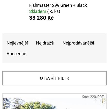
E
Fishmaster 299 Green + Black
T
Skladem
(>5 ks)
E
33 280 Kč
N
A
Ř
J
Nejlevnější
Nejdražší
Nejprodávanější
A
Í
Z
Abecedně
T
E
?
N
Í
OTEVŘÍT FILTR
P
R
HLEDAT
V
Kód:
220/PRE
O
Ý