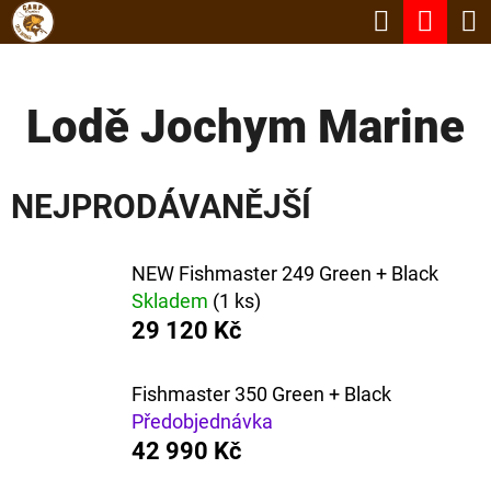
K
Hledat
Nák
Přejít
O
Zpět
Zpět
na
koší
Š
obsah
Lodě Jochym Marine
Í
C
K
O
NEJPRODÁVANĚJŠÍ
P
O
NEW Fishmaster 249 Green + Black
T
Skladem
(1 ks)
Ř
29 120 Kč
E
B
Fishmaster 350 Green + Black
U
Předobjednávka
42 990 Kč
J