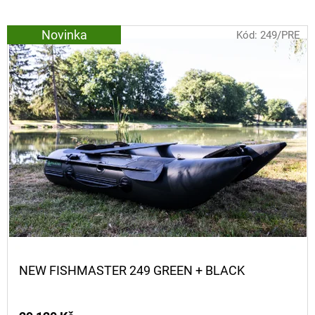
NÁVAZEC
BOILIE
RIG
Novinka
Kód:
249/PRE
PLUS
25LB
72
Kč
Původně:
79
Kč
NEW FISHMASTER 249 GREEN + BLACK