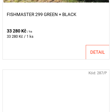
FISHMASTER 299 GREEN + BLACK
33 280 Kč
/ ks
Měrná
33 280 Kč / 1 ks
cena:
DETAIL
Kód:
287/P