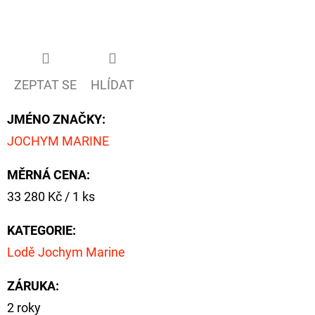
ZEPTAT SE
HLÍDAT
JMÉNO ZNAČKY
:
JOCHYM MARINE
MĚRNÁ CENA:
Měrná
33 280 Kč / 1 ks
cena:
KATEGORIE
:
Lodě Jochym Marine
ZÁRUKA
:
2 roky