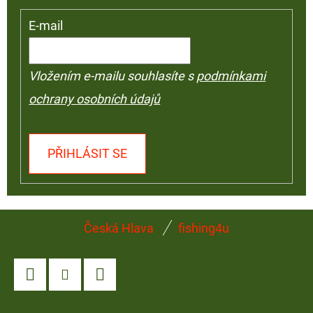
E-mail
Vložením e-mailu souhlasíte s
podmínkami
ochrany osobních údajů
PŘIHLÁSIT SE
Z
Česká Hlava
fishing4u
Á
P
A
Facebook
Instagram
YouTube
T