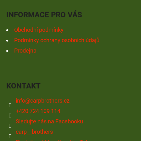
Í
INFORMACE PRO VÁS
Obchodní podmínky
Podmínky ochrany osobních údajů
Prodejna
KONTAKT
info
@
carpbrothers.cz
+420 724 109 114
Sledujte nás na Facebooku
carp__brothers