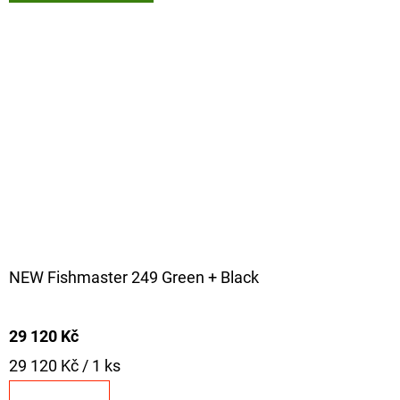
NEW Fishmaster 249 Green + Black
29 120 Kč
Měrná
29 120 Kč / 1 ks
cena: