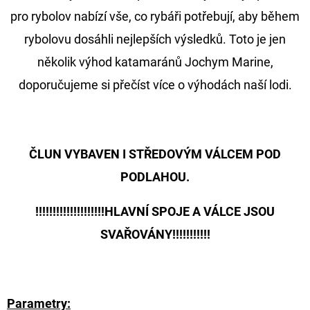
FLOAT
pro rybolov nabízí vše, co rybáři potřebují, aby během
202
rybolovu dosáhli nejlepších výsledků. Toto je jen
Kč
Původně:
několik výhod katamaránů Jochym Marine,
225
Kč
doporučujeme si přečíst více o výhodách naší lodi.
ČLUN VYBAVEN I STŘEDOVÝM VÁLCEM POD
PODLAHOU.
!!!!!!!!!!!!!!!!!!!!HLAVNÍ SPOJE A VÁLCE JSOU
SVAŘOVÁNY!!!!!!!!!!!
Parametry: