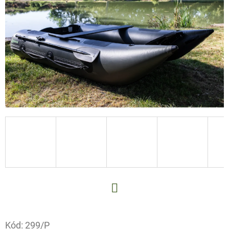
E
T
E
N
A
J
Í
T
?
HLEDAT
Facebook
Kód:
299/P