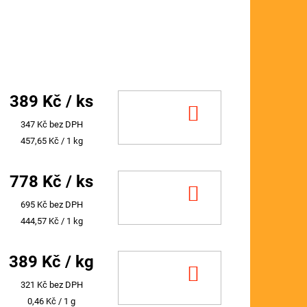
389 Kč
/ ks
DO
347 Kč bez DPH
KOŠÍKU
Měrná
457,65 Kč / 1 kg
cena:
778 Kč
/ ks
DO
695 Kč bez DPH
KOŠÍKU
Měrná
444,57 Kč / 1 kg
cena:
389 Kč
/ kg
DO
321 Kč bez DPH
KOŠÍKU
Měrná
0,46 Kč / 1 g