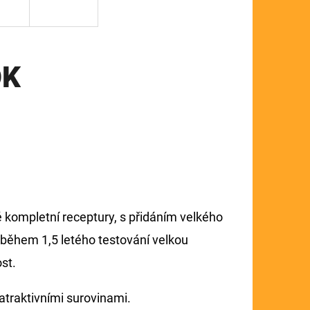
OK
é kompletní receptury, s přidáním velkého
a během 1,5 letého testování velkou
ost.
i atraktivními surovinami.