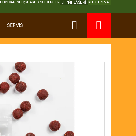
PODPORA:
INFO@CARPBROTHERS.CZ
REGISTROVAT
PŘIHLÁŠENÍ
Hledat
Nákup
SERVIS
košík