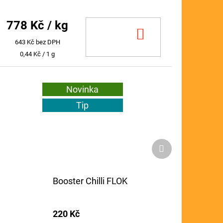
cena:
778 Kč
/ kg
DO
643 Kč bez DPH
KOŠÍKU
Měrná
0,44 Kč / 1 g
cena:
Novinka
Tip
Další
produkt
Booster Chilli FLOK
220 Kč