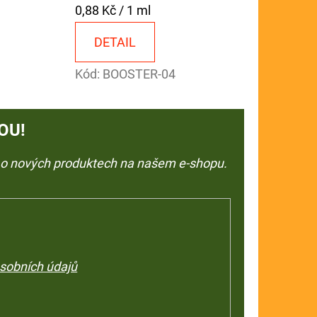
Měrná
0,88 Kč / 1 ml
cena:
DETAIL
Kód:
BOOSTER-04
OU!
e o nových produktech na našem e-shopu.
sobních údajů