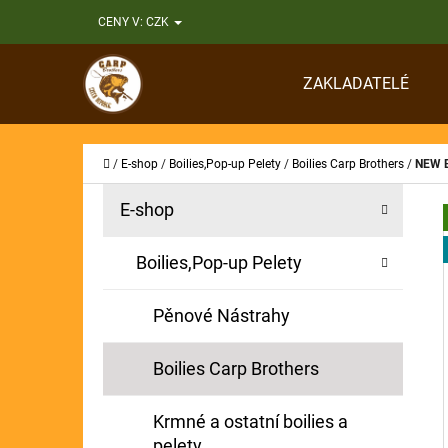
K
Přejít
CENY V:
CZK
O
Zpět
Zpět
na
Š
do
do
obsah
ZAKLADATELÉ
Í
obchodu
obchodu
CO
K
Domů
/
E-shop
/
Boilies,Pop-up Pelety
/
Boilies Carp Brothers
/
NEW B
P
K
Přeskočit
E-shop
A
O
kategorie
T
S
Boilies,Pop-up Pelety
E
T
G
Pěnové Nástrahy
O
R
R
A
Boilies Carp Brothers
I
N
E
Krmné a ostatní boilies a
N
pelety