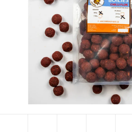
OLOVĚNÁ ZÁTĚŽ DELPHIN
FOX CARP SUB 
CYBERBARBED S OTVOREM
202 Kč
36 Kč
Původně:
225 Kč
Původně:
40 Kč