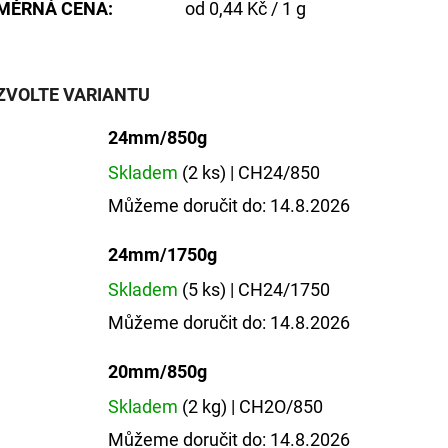
Měrná
MĚRNÁ CENA:
od 0,44 Kč / 1 g
cena:
ZVOLTE VARIANTU
24mm/850g
Skladem
(2 ks)
| CH24/850
Můžeme doručit do:
14.8.2026
24mm/1750g
Skladem
(5 ks)
| CH24/1750
Můžeme doručit do:
14.8.2026
20mm/850g
Skladem
(2 kg)
| CH2O/850
Můžeme doručit do:
14.8.2026