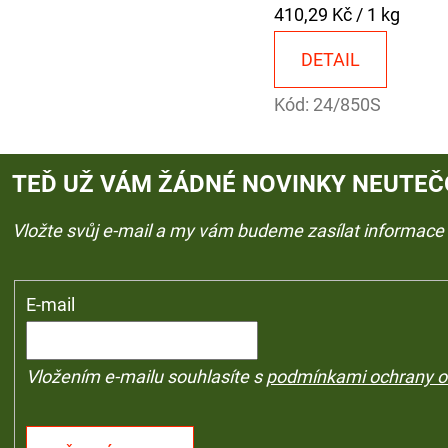
Měrná
410,29 Kč / 1 kg
cena:
DETAIL
Kód:
24/850S
TEĎ UŽ VÁM ŽÁDNÉ NOVINKY NEUTEČ
Vložte svůj e-mail a my vám budeme zasílat informac
E-mail
Vložením e-mailu souhlasíte s
podmínkami ochrany o