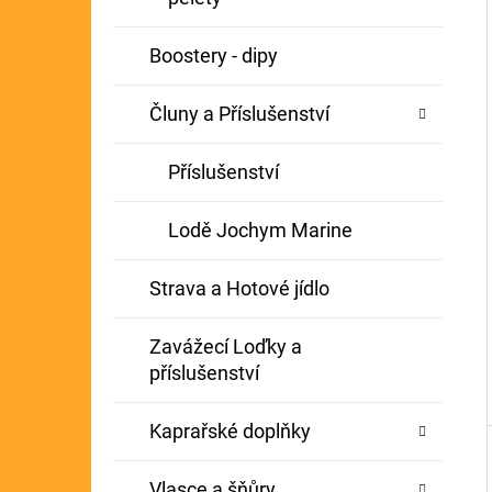
Í
GIANTS FISHING KAPROVÝ NÁVAZEC
P
Boostery - dipy
BOILIE RIG PLUS 25LB
A
72 Kč
Původně:
79 Kč
Čluny a Příslušenství
N
E
Příslušenství
L
Lodě Jochym Marine
Strava a Hotové jídlo
Zavážecí Loďky a
příslušenství
Kaprařské doplňky
Vlasce a šňůry