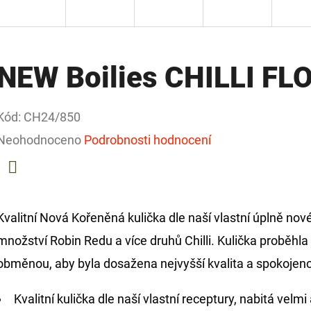
NEW Boilies CHILLI FL
Kód:
CH24/850
Průměrné
Neohodnoceno
Podrobnosti hodnocení
hodnocení
produktu
Facebook
je
Kvalitní Nová Kořeněná kulička dle naší vlastní úplně nov
0,0
množství Robin Redu a více druhů Chilli. Kulička proběhl
z
obměnou, aby byla dosažena nejvyšší kvalita a spokojen
5
Kvalitní kulička dle naší vlastní receptury, nabitá velm
hvězdiček.