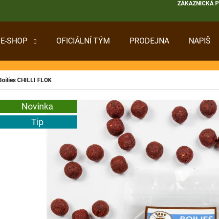
ZÁKAZNICKÁ 
E-SHOP
OFICIÁLNÍ TÝM
PRODEJNA
NAPIŠ
 POTŘEBUJETE NAJÍT?
oilies CHILLI FLOK
HLEDAT
Novinka
Tip
DOPORUČUJEME