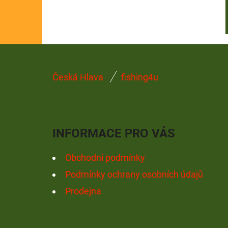
Z
Česká Hlava
fishing4u
Á
P
A
INFORMACE PRO VÁS
T
Í
Obchodní podmínky
Podmínky ochrany osobních údajů
Prodejna