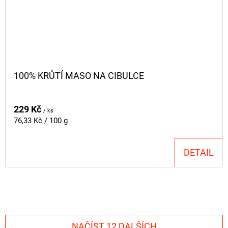
100% KRŮTÍ MASO NA CIBULCE
229 Kč
/ ks
Měrná
76,33 Kč / 100 g
cena:
DETAIL
NAČÍST 12 DALŠÍCH