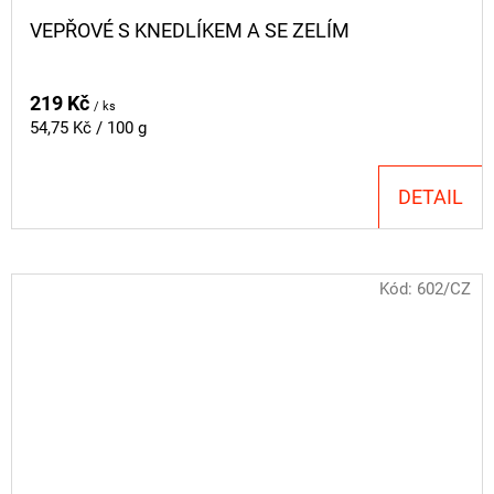
VEPŘOVÉ S KNEDLÍKEM A SE ZELÍM
219 Kč
/ ks
Měrná
54,75 Kč / 100 g
cena:
DETAIL
Kód:
602/CZ