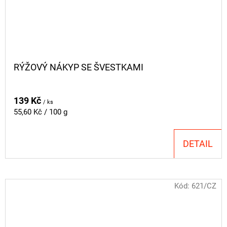
RÝŽOVÝ NÁKYP SE ŠVESTKAMI
139 Kč
/ ks
Měrná
55,60 Kč / 100 g
cena:
DETAIL
Kód:
621/CZ