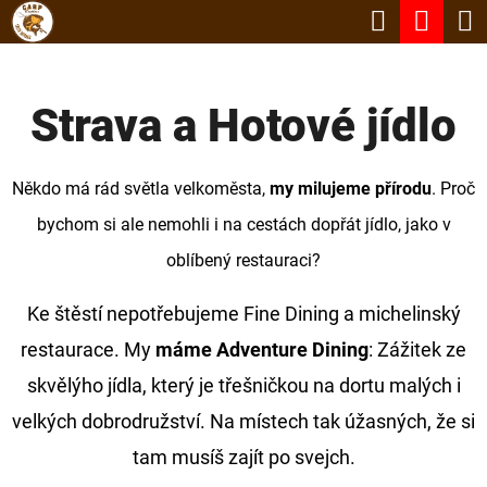
K
Hledat
Nák
Přejít
O
Zpět
Zpět
na
koší
Š
obsah
Strava a Hotové jídlo
Í
C
K
O
Někdo má rád světla velkoměsta,
my milujeme přírodu
. Proč
P
bychom si ale nemohli i na cestách dopřát jídlo, jako v
O
oblíbený restauraci?
T
Ř
Ke štěstí nepotřebujeme Fine Dining a michelinský
E
restaurace. My
máme Adventure Dining
: Zážitek ze
B
skvělýho jídla, který je třešničkou na dortu malých i
U
velkých dobrodružství. Na místech tak úžasných, že si
J
tam musíš zajít po svejch.