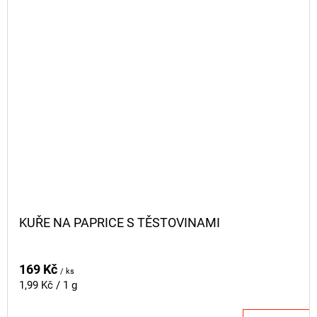
KUŘE NA PAPRICE S TĚSTOVINAMI
169 Kč
/ ks
Měrná
1,99 Kč / 1 g
cena: