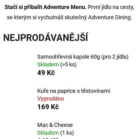
E
Stačí si přibalit Adventure Menu.
První jídlo na cesty,
T
se kterým si vychutnáš skutečný Adventure Dining.
E
N
NEJPRODÁVANĚJŠÍ
A
J
Samoohřevná kapsle 60g (pro 2 jídla)
Í
Skladem
(>5 ks)
T
49 Kč
?
Kuře na paprice s těstovinami
Vyprodáno
169 Kč
HLEDAT
Mac & Cheese
Skladem
(1 ks)