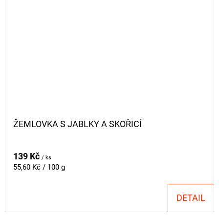
ŽEMLOVKA S JABLKY A SKOŘICÍ
139 Kč
/ ks
Měrná
55,60 Kč / 100 g
cena:
DETAIL