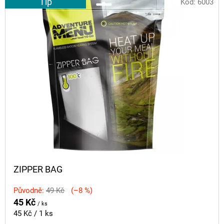
Tip
Kód:
6003
ZIPPER BAG
Původně:
49 Kč
(–8 %)
45 Kč
/ ks
Měrná
45 Kč / 1 ks
cena: