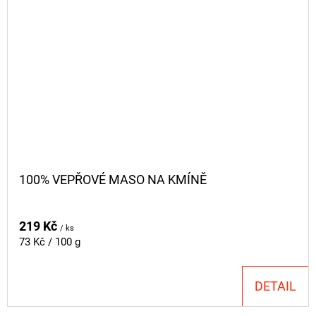
100% VEPŘOVÉ MASO NA KMÍNĚ
219 Kč
/ ks
Měrná
73 Kč / 100 g
cena:
DETAIL