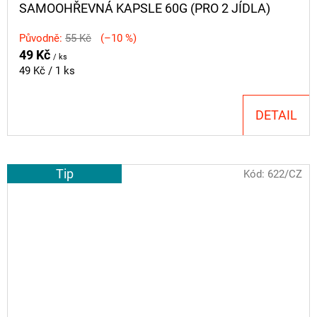
SAMOOHŘEVNÁ KAPSLE 60G (PRO 2 JÍDLA)
Původně:
55 Kč
(–10 %)
49 Kč
/ ks
Měrná
49 Kč / 1 ks
cena:
DETAIL
Tip
Kód:
622/CZ