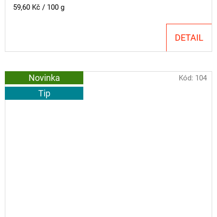
Měrná
59,60 Kč / 100 g
cena:
DETAIL
Novinka
Kód:
104
Tip