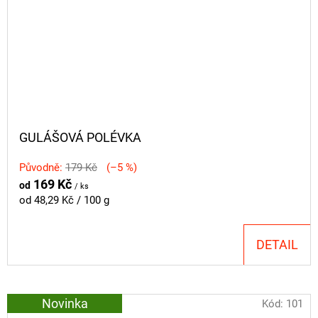
GULÁŠOVÁ POLÉVKA
Původně:
179 Kč
(–5 %)
169 Kč
od
/ ks
Měrná
od 48,29 Kč / 100 g
cena:
DETAIL
Novinka
Kód:
101