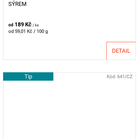
SÝREM
189 Kč
od
/ ks
Měrná
od 59,01 Kč / 100 g
cena:
DETAIL
Tip
Kód:
641/CZ