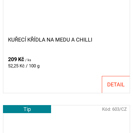
KUŘECÍ KŘÍDLA NA MEDU A CHILLI
209 Kč
/ ks
Měrná
52,25 Kč / 100 g
cena:
DETAIL
Tip
Kód:
603/CZ