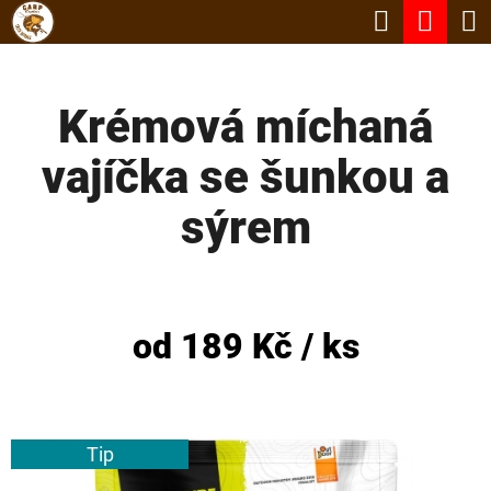
K
Hledat
Nák
Přejít
O
Zpět
Zpět
na
koší
Š
obsah
Krémová míchaná
Í
C
K
vajíčka se šunkou a
O
P
sýrem
O
T
Ř
od
189 Kč
/ ks
E
B
U
Tip
J