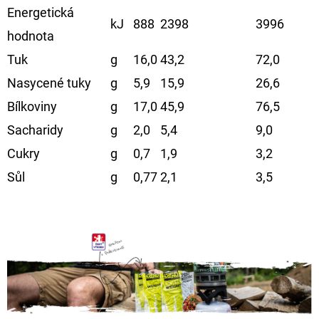
Energetická
kJ
888
2398
3996
hodnota
Tuk
g
16,0
43,2
72,0
Nasycené tuky
g
5,9
15,9
26,6
Bílkoviny
g
17,0
45,9
76,5
Sacharidy
g
2,0
5,4
9,0
Cukry
g
0,7
1,9
3,2
Sůl
g
0,77
2,1
3,5