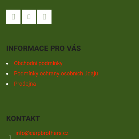
Á
P
A
Facebook
Instagram
YouTube
T
Í
INFORMACE PRO VÁS
Obchodní podmínky
Podmínky ochrany osobních údajů
Prodejna
KONTAKT
info
@
carpbrothers.cz