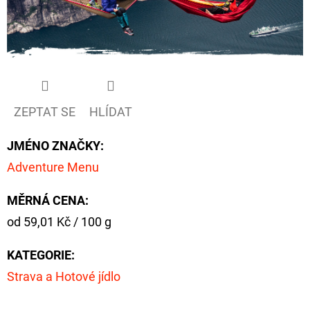
ZEPTAT SE
HLÍDAT
JMÉNO ZNAČKY
:
Adventure Menu
MĚRNÁ CENA:
Měrná
od 59,01 Kč / 100 g
cena:
KATEGORIE
:
Strava a Hotové jídlo