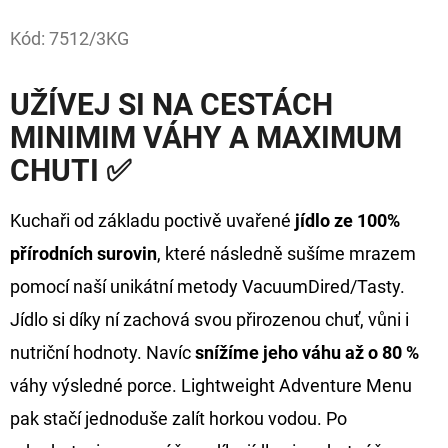
Facebook
Kód:
7512/3KG
D
O
P
UŽÍVEJ SI NA CESTÁCH
O
MINIMIM VÁHY A MAXIMUM
R
CHUTI ✅
U
Č
Kuchaři od základu poctivě uvařené
jídlo ze 100%
U
J
přírodních surovin
, které následně sušíme mrazem
E
pomocí naší unikátní metody VacuumDired/Tasty.
M
Jídlo si díky ní zachová svou přirozenou chuť, vůni i
E
nutriční hodnoty. Navíc
snížíme jeho váhu až o 80 %
váhy výsledné porce. Lightweight Adventure Menu
FOX
pak stačí jednoduše zalít horkou vodou. Po
CARP
SUB