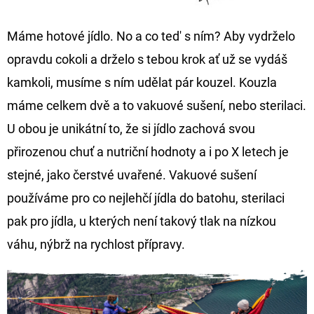
Máme hotové jídlo. No a co ted' s ním? Aby vydrželo
opravdu cokoli a drželo s tebou krok ať už se vydáš
kamkoli, musíme s ním udělat pár kouzel. Kouzla
máme celkem dvě a to vakuové sušení, nebo sterilaci.
U obou je unikátní to, že si jídlo zachová svou
přirozenou chuť a nutriční hodnoty a i po X letech je
stejné, jako čerstvé uvařené. Vakuové sušení
používáme pro co nejlehčí jídla do batohu, sterilaci
pak pro jídla, u kterých není takový tlak na nízkou
váhu, nýbrž na rychlost přípravy.