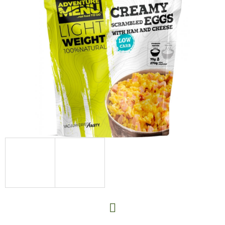
E
T
E
N
A
J
Í
T
?
HLEDAT