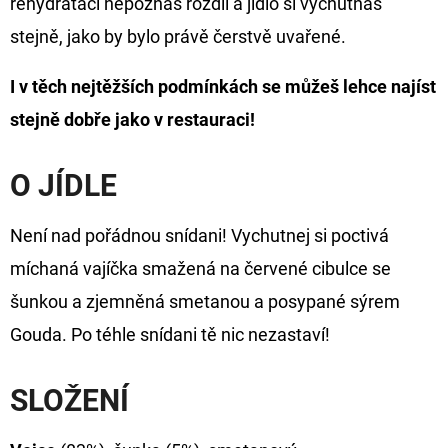
rehydrataci nepoznáš rozdíl a jídlo si vychutnáš
FLOAT
stejně, jako by bylo právě čerstvě uvařené.
202
Kč
Původně:
I v těch nejtěžších podmínkách se můžeš lehce najíst
225
Kč
stejně dobře jako v restauraci!
O JÍDLE
Není nad pořádnou snídani! Vychutnej si poctivá
míchaná vajíčka smažená na červené cibulce se
šunkou a zjemněná smetanou a posypané sýrem
Gouda. Po téhle snídani tě nic nezastaví!
SLOŽENÍ