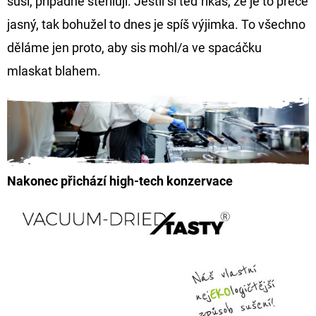
suší, případně sterilují. Jestli si teď říkáš, že je to přece
jasný, tak bohužel to dnes je spíš výjimka. To všechno
děláme jen proto, aby sis mohl/a ve spacáčku
mlaskat blahem.
Nakonec přichází
high-tech konzervace