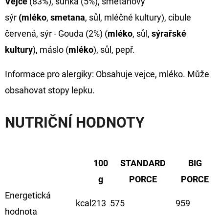
Vejce
(83%), šunka (5%), smetanový
sýr
(mléko
,
smetana
, sůl, mléčné kultury), cibule
červená, sýr - Gouda (2%) (
mléko
, sůl,
sýrařské
kultury
), máslo (
mléko
), sůl, pepř.
Informace pro alergiky: Obsahuje vejce, mléko. Může
obsahovat stopy lepku.
NUTRIČNÍ HODNOTY
100
STANDARD
BIG
g
PORCE
PORCE
Energetická
kcal
213
575
959
hodnota