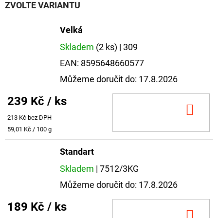
ZVOLTE VARIANTU
Velká
Skladem
(2 ks)
| 309
EAN:
8595648660577
Můžeme doručit do:
17.8.2026
239 Kč
/ ks
DO
213 Kč bez DPH
KOŠ
Měrná
59,01 Kč / 100 g
cena:
Standart
Skladem
| 7512/3KG
Můžeme doručit do:
17.8.2026
189 Kč
/ ks
DO