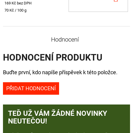
169 Kč bez DPH
KOŠ
Měrná
70 Kč / 100 g
cena:
Hodnocení
HODNOCENÍ PRODUKTU
Buďte první, kdo napíše příspěvek k této položce.
PŘIDAT HODNOCENÍ
TEĎ UŽ VÁM ŽÁDNÉ NOVINKY
NEUTEČOU!