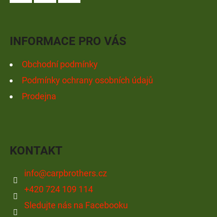
A
V
Facebook
Instagram
YouTube
K
T
Y
Í
V
INFORMACE PRO VÁS
Ý
P
Obchodní podmínky
I
Podmínky ochrany osobních údajů
S
Prodejna
U
KONTAKT
info
@
carpbrothers.cz
+420 724 109 114
Sledujte nás na Facebooku