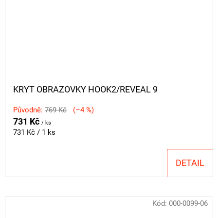
KRYT OBRAZOVKY HOOK2/REVEAL 9
Původně:
769 Kč
(–4 %)
731 Kč
/ ks
Měrná
731 Kč / 1 ks
cena:
DETAIL
Kód:
000-0099-06