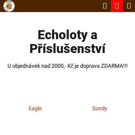
K
Hledat
Nák
Přejít
O
Zpět
Zpět
na
koší
Š
obsah
Echoloty a
Í
C
K
Příslušenství
O
P
O
U objednávek nad 2000,- Kč je doprava ZDARMA!!!
T
Ř
E
B
Eagle
Sondy
U
J