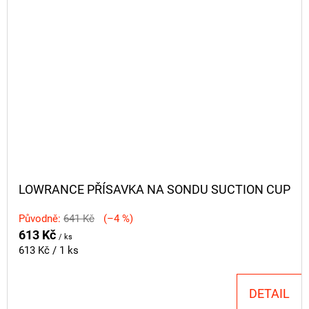
LOWRANCE PŘÍSAVKA NA SONDU SUCTION CUP
Původně:
641 Kč
(–4 %)
613 Kč
/ ks
Měrná
613 Kč / 1 ks
cena:
DETAIL