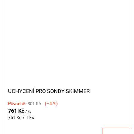
UCHYCENÍ PRO SONDY SKIMMER
Původně:
801 Kč
(–4 %)
761 Kč
/ ks
Měrná
761 Kč / 1 ks
cena: