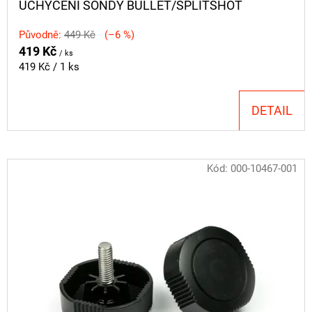
UCHYCENÍ SONDY BULLET/SPLITSHOT
Původně:
449 Kč
(–6 %)
419 Kč
/ ks
Měrná
419 Kč / 1 ks
cena:
DETAIL
Kód:
000-10467-001