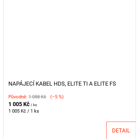
NAPÁJECÍ KABEL HDS, ELITE TI A ELITE FS
Původně:
1 058 Kč
(–5 %)
1 005 Kč
/ ks
Měrná
1 005 Kč / 1 ks
cena:
DETAIL