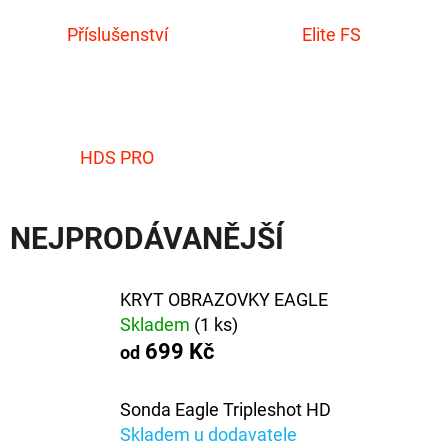
E
T
Příslušenství
Elite FS
E
N
A
HDS PRO
J
Í
NEJPRODÁVANĚJŠÍ
T
?
KRYT OBRAZOVKY EAGLE
Skladem
(1 ks)
699 Kč
od
HLEDAT
Sonda Eagle Tripleshot HD
Skladem u dodavatele