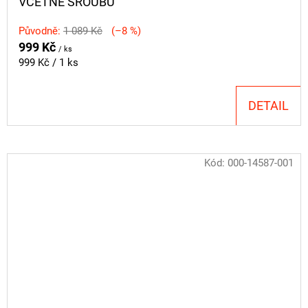
VČETNĚ ŠROUBŮ
Původně:
1 089 Kč
(–8 %)
999 Kč
/ ks
Měrná
999 Kč / 1 ks
cena:
DETAIL
Kód:
000-14587-001