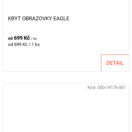
KRYT OBRAZOVKY EAGLE
699 Kč
od
/ ks
Měrná
od 699 Kč / 1 ks
cena:
DETAIL
Kód:
000-14176-001