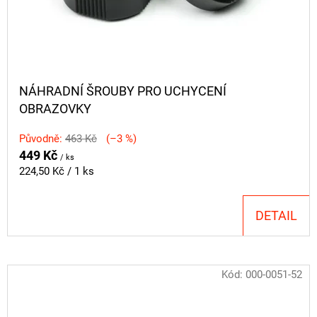
NÁHRADNÍ ŠROUBY PRO UCHYCENÍ
OBRAZOVKY
Původně:
463 Kč
(–3 %)
449 Kč
/ ks
Měrná
224,50 Kč / 1 ks
cena:
DETAIL
Kód:
000-0051-52