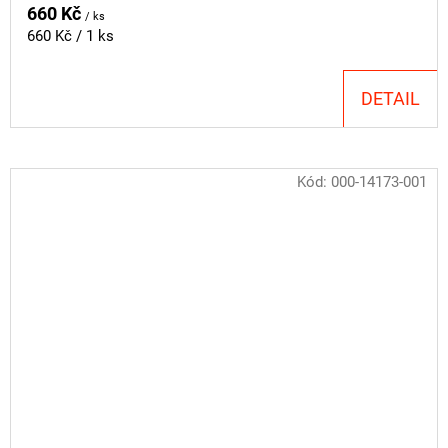
660 Kč
/ ks
Měrná
660 Kč / 1 ks
cena:
DETAIL
Kód:
000-14173-001