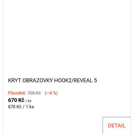
KRYT OBRAZOVKY HOOK2/REVEAL 5
Původně:
705 Kč
(–4 %)
670 Kč
/ ks
Měrná
670 Kč / 1 ks
cena:
DETAIL