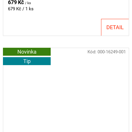
679 Kč
/ ks
Měrná
679 Kč / 1 ks
cena:
DETAIL
Novinka
Kód:
000-16249-001
Tip