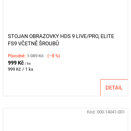
STOJAN OBRAZOVKY HDS 9 LIVE/PRO, ELITE
FS9 VČETNĚ ŠROUBŮ
Původně:
1 089 Kč
(–8 %)
999 Kč
/ ks
Měrná
999 Kč / 1 ks
cena:
DETAIL
Kód:
000-14041-001