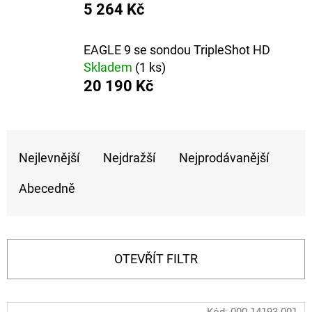
5 264 Kč
D
O
EAGLE 9 se sondou TripleShot HD
P
Skladem
(1 ks)
O
20 190 Kč
R
U
Ř
Č
U
Nejlevnější
Nejdražší
Nejprodávanější
A
J
Z
Abecedně
E
E
M
N
E
Í
OTEVŘÍT FILTR
P
OLOVĚNÁ
ZÁTĚŽ
R
DELPHIN