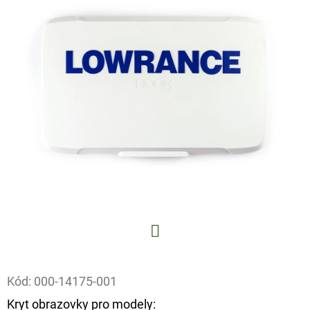
E
T
E
N
A
J
Í
T
?
Facebook
HLEDAT
Kód:
000-14175-001
Kryt obrazovky pro modely: