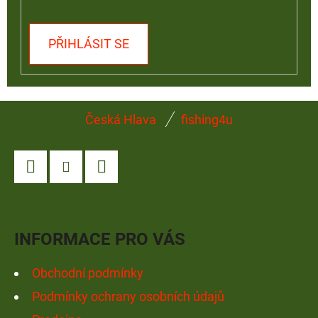
PŘIHLÁSIT SE
Z
Česká Hlava
fishing4u
Á
P
A
Facebook
Instagram
YouTube
T
Í
INFORMACE PRO VÁS
Obchodní podmínky
Podmínky ochrany osobních údajů