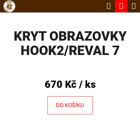
K
Hledat
Nák
Přejít
O
Zpět
Zpět
na
koší
Š
obsah
KRYT OBRAZOVKY
Í
C
K
HOOK2/REVAL 7
O
P
O
T
670 Kč
/ ks
Ř
E
DO KOŠÍKU
B
U
J