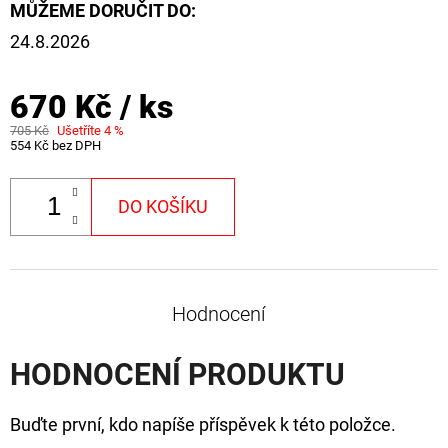
FLOAT
MŮŽEME DORUČIT DO:
24.8.2026
202
Kč
Původně:
225
670 Kč
/ ks
Kč
705 Kč
Ušetříte 4 %
554 Kč bez DPH
DO KOŠÍKU
Hodnocení
HODNOCENÍ PRODUKTU
Buďte první, kdo napíše příspěvek k této položce.