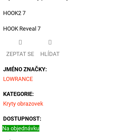
HOOK2 7
D
O
HOOK Reveal 7
P
O
R
ZEPTAT SE
HLÍDAT
U
Č
JMÉNO ZNAČKY
:
U
J
LOWRANCE
E
KATEGORIE
:
M
E
Kryty obrazovek
DOSTUPNOST:
FOX
Na objednávku
CARP
SUB