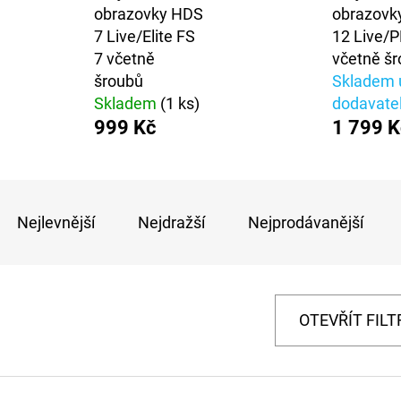
obrazovky HDS
obrazovk
OLOVĚNÁ ZÁTĚŽ DELPHIN
FOX CARP SUB 
7 Live/Elite FS
12 Live/
CYBERBARBED S OTVOREM
7 včetně
včetně š
202 Kč
36 Kč
Původně:
225 Kč
šroubů
Skladem 
Původně:
40 Kč
Skladem
(1 ks)
dodavate
999 Kč
1 799 K
Ř
A
Nejlevnější
Nejdražší
Nejprodávanější
Z
E
N
OTEVŘÍT FILT
Í
P
V
R