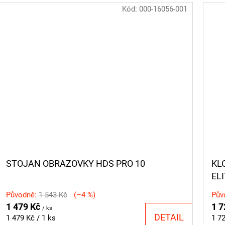
Kód:
000-16056-001
STOJAN OBRAZOVKY HDS PRO 10
KL
ELI
Původně:
1 543 Kč
(–4 %)
Pův
1 479 Kč
1 7
/ ks
DETAIL
Měrná
Měr
1 479 Kč / 1 ks
1 72