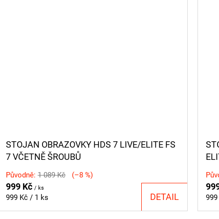
STOJAN OBRAZOVKY HDS 7 LIVE/ELITE FS
ST
7 VČETNĚ ŠROUBŮ
EL
Původně:
1 089 Kč
(–8 %)
Pův
999 Kč
99
/ ks
DETAIL
Měrná
Měr
999 Kč / 1 ks
999 
cena:
cen