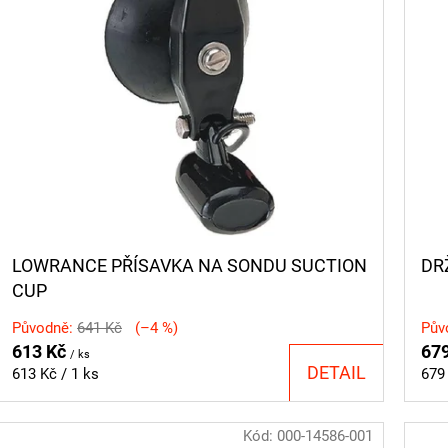
LOWRANCE PŘÍSAVKA NA SONDU SUCTION
DR
CUP
Původně:
641 Kč
(–4 %)
Pův
613 Kč
67
/ ks
DETAIL
Měrná
Měr
613 Kč / 1 ks
679 
cena:
cen
Kód:
000-14586-001