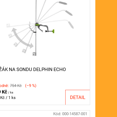
ŽÁK NA SONDU DELPHIN ECHO
odně:
754 Kč
(–9 %)
9 Kč
/ ks
DETAIL
ná
Kč / 1 ks
a:
Kód:
000-14587-001