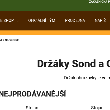
ZÁKAZNICKÁ 
E-SHOP
OFICIÁLNÍ TÝM
PRODEJNA
NAPIŠ
 POTŘEBUJETE NAJÍT?
d a Obrazovek
HLEDAT
Držáky Sond a 
DOPORUČUJEME
Držák obrazovky je velm
NEJPRODÁVANĚJŠÍ
Stojan
Stojan