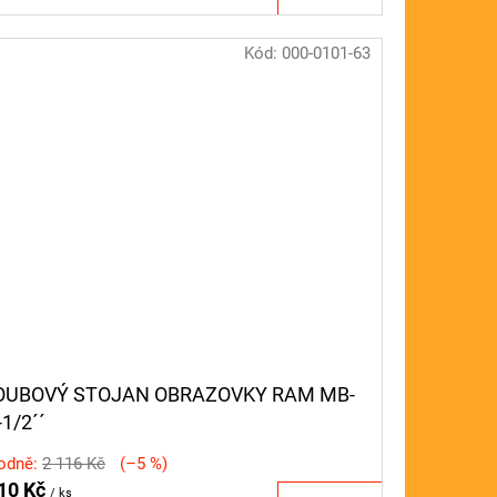
a:
Kód:
000-0101-63
OUBOVÝ STOJAN OBRAZOVKY RAM MB-
-1/2´´
odně:
2 116 Kč
(–5 %)
10 Kč
/ ks