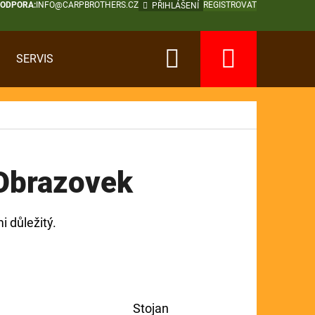
PODPORA:
INFO@CARPBROTHERS.CZ
REGISTROVAT
PŘIHLÁŠENÍ
Hledat
Nákup
SERVIS
košík
Obrazovek
i důležitý.
Stojan