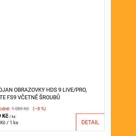
OJAN OBRAZOVKY HDS 9 LIVE/PRO,
ITE FS9 VČETNĚ ŠROUBŮ
odně:
1 089 Kč
(–8 %)
9 Kč
/ ks
DETAIL
ná
Kč / 1 ks
a: