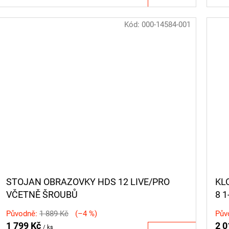
cena:
cen
Kód:
000-14584-001
STOJAN OBRAZOVKY HDS 12 LIVE/PRO
KL
VČETNĚ ŠROUBŮ
8 1
Původně:
1 889 Kč
(–4 %)
Pův
1 799 Kč
2 0
/ ks