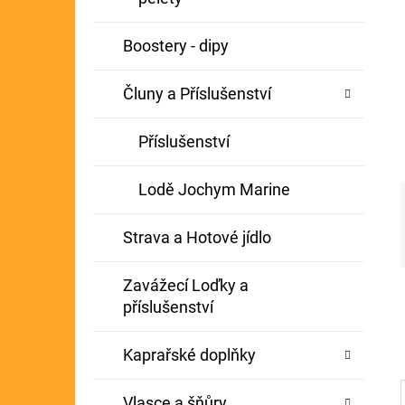
Í
GIANTS FISHING KAPROVÝ NÁVAZEC
P
Boostery - dipy
BOILIE RIG PLUS 25LB
A
72 Kč
Původně:
79 Kč
Čluny a Příslušenství
N
E
Příslušenství
L
Lodě Jochym Marine
Strava a Hotové jídlo
Zavážecí Loďky a
příslušenství
Kaprařské doplňky
Vlasce a šňůry