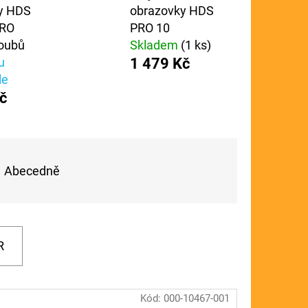
y HDS
obrazovky HDS
FLOAT
PRO
PRO 10
roubů
Skladem
(1 ks)
u
1 479 Kč
le
č
Abecedně
R
Kód:
000-10467-001