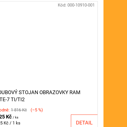
Kód:
000-10910-001
OUBOVÝ STOJAN OBRAZOVKY RAM
TE-7 TI/TI2
odně:
1 816 Kč
(–5 %)
25 Kč
/ ks
DETAIL
ná
5 Kč / 1 ks