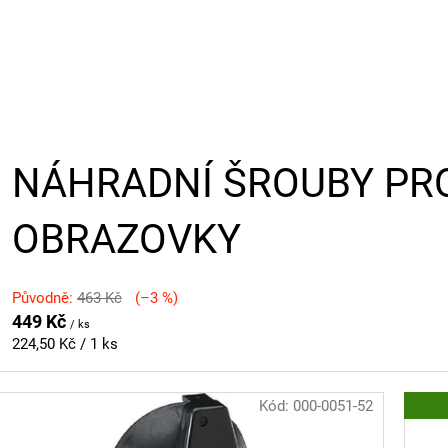
NÁHRADNÍ ŠROUBY PR
OBRAZOVKY
Původně:
463 Kč
(–3 %)
449 Kč
/ ks
Měrná
224,50 Kč / 1 ks
cena:
Kód:
000-0051-52