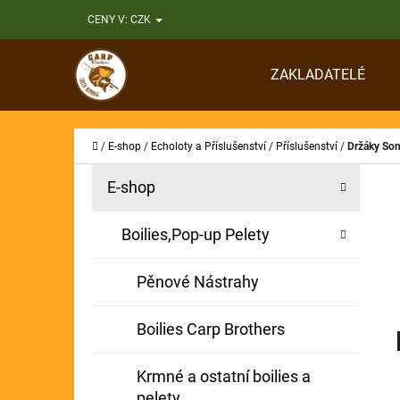
K
Přejít
CENY V:
CZK
O
Zpět
Zpět
na
Š
do
do
obsah
ZAKLADATELÉ
Í
obchodu
obchodu
CO
K
Domů
/
E-shop
/
Echoloty a Příslušenství
/
Příslušenství
/
Držáky Son
P
K
Přeskočit
E-shop
A
O
kategorie
T
S
Boilies,Pop-up Pelety
E
T
G
Pěnové Nástrahy
O
R
R
A
Boilies Carp Brothers
I
N
E
Krmné a ostatní boilies a
N
pelety