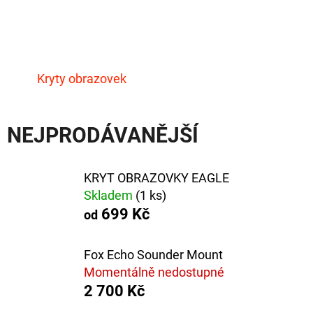
E
T
E
N
Kryty obrazovek
A
J
NEJPRODÁVANĚJŠÍ
Í
T
KRYT OBRAZOVKY EAGLE
?
Skladem
(1 ks)
699 Kč
od
Fox Echo Sounder Mount
Momentálně nedostupné
HLEDAT
2 700 Kč