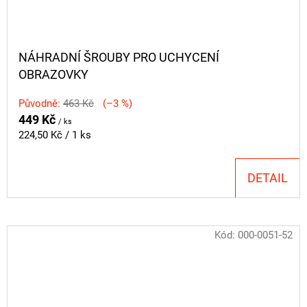
NÁHRADNÍ ŠROUBY PRO UCHYCENÍ
OBRAZOVKY
Původně:
463 Kč
(–3 %)
449 Kč
/ ks
Měrná
224,50 Kč / 1 ks
cena:
DETAIL
Kód:
000-0051-52