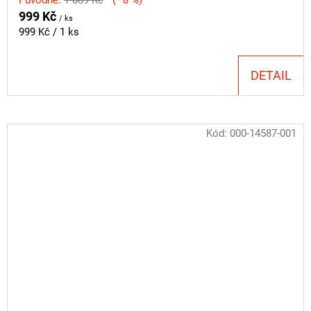
Původně:
1 089 Kč
(–8 %)
999 Kč
/ ks
Měrná
999 Kč / 1 ks
cena:
DETAIL
Kód:
000-14587-001