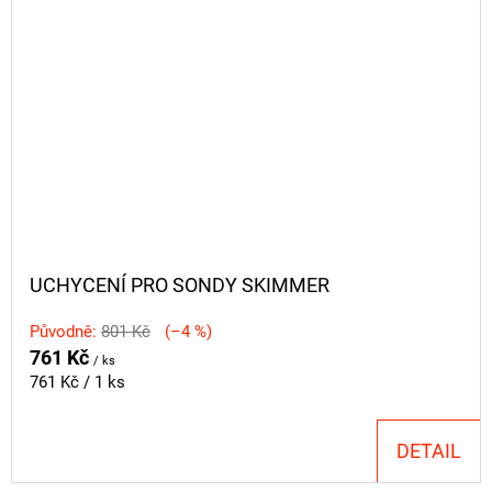
UCHYCENÍ PRO SONDY SKIMMER
Původně:
801 Kč
(–4 %)
761 Kč
/ ks
Měrná
761 Kč / 1 ks
cena:
DETAIL