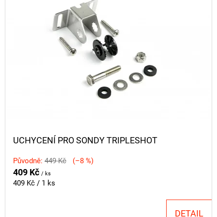
D
FLOAT
P
U
202
I
Kč
K
Původně:
S
225
T
Kč
P
Ů
R
O
D
U
K
UCHYCENÍ PRO SONDY TRIPLESHOT
T
Původně:
449 Kč
(–8 %)
Ů
409 Kč
/ ks
Měrná
409 Kč / 1 ks
cena:
DETAIL