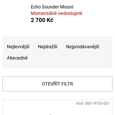
Echo Sounder Mount
D
Momentálně nedostupné
O
2 700 Kč
P
O
R
Ř
U
Nejlevnější
Nejdražší
Nejprodávanější
A
Č
Z
U
Abecedně
E
J
E
N
M
Í
OTEVŘÍT FILTR
E
P
R
V
Kód:
000-14193-001
FOX
O
CARP
Ý
SUB