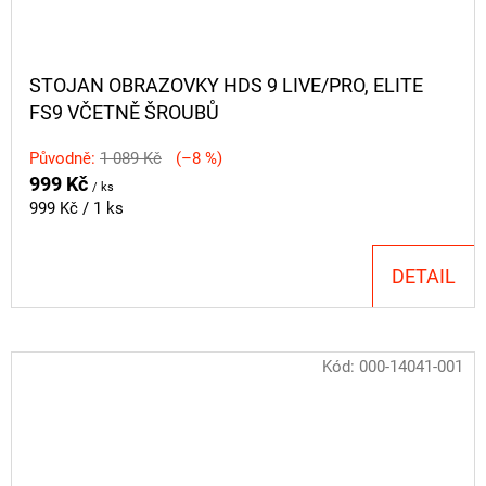
STOJAN OBRAZOVKY HDS 9 LIVE/PRO, ELITE
FS9 VČETNĚ ŠROUBŮ
Původně:
1 089 Kč
(–8 %)
999 Kč
/ ks
Měrná
999 Kč / 1 ks
cena:
DETAIL
Kód:
000-14041-001