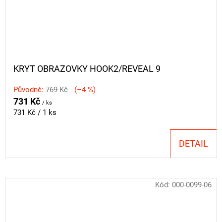
KRYT OBRAZOVKY HOOK2/REVEAL 9
Původně:
769 Kč
(–4 %)
731 Kč
/ ks
Měrná
731 Kč / 1 ks
cena:
DETAIL
Kód:
000-0099-06