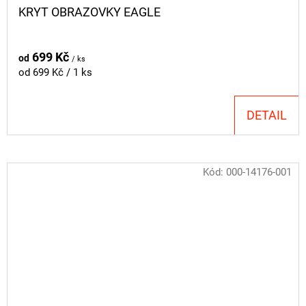
KRYT OBRAZOVKY EAGLE
699 Kč
od
/ ks
Měrná
od 699 Kč / 1 ks
cena:
DETAIL
Kód:
000-14176-001