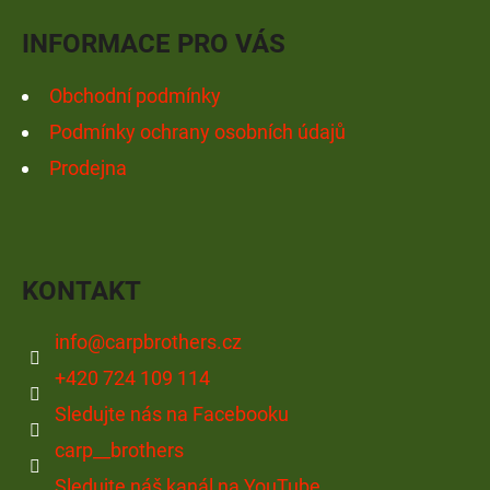
Y
Í
V
INFORMACE PRO VÁS
Ý
P
Obchodní podmínky
I
Podmínky ochrany osobních údajů
S
Prodejna
U
KONTAKT
info
@
carpbrothers.cz
+420 724 109 114
Sledujte nás na Facebooku
carp__brothers
Sledujte náš kanál na YouTube