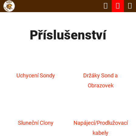
K
Hledat
Nák
Přejít
O
Zpět
Zpět
na
koší
Š
obsah
Příslušenství
Í
C
K
O
P
O
Uchycení Sondy
Držáky Sond a
T
Obrazovek
Ř
E
B
U
Sluneční Clony
Napájecí/Prodlužovací
J
kabely