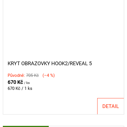
KRYT OBRAZOVKY HOOK2/REVEAL 5
Původně:
705 Kč
(–4 %)
670 Kč
/ ks
Měrná
670 Kč / 1 ks
cena:
DETAIL