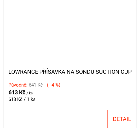
LOWRANCE PŘÍSAVKA NA SONDU SUCTION CUP
Původně:
641 Kč
(–4 %)
613 Kč
/ ks
Měrná
613 Kč / 1 ks
cena:
DETAIL