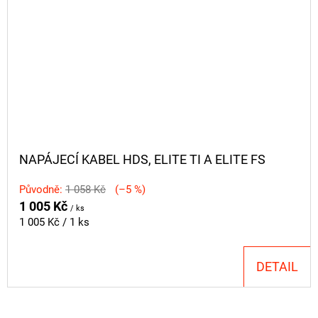
NAPÁJECÍ KABEL HDS, ELITE TI A ELITE FS
Původně:
1 058 Kč
(–5 %)
1 005 Kč
/ ks
Měrná
1 005 Kč / 1 ks
cena:
DETAIL