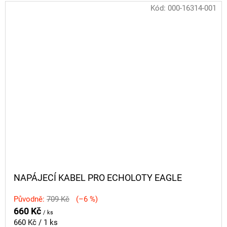
Kód:
000-16314-001
NAPÁJECÍ KABEL PRO ECHOLOTY EAGLE
Původně:
709 Kč
(–6 %)
660 Kč
/ ks
Měrná
660 Kč / 1 ks