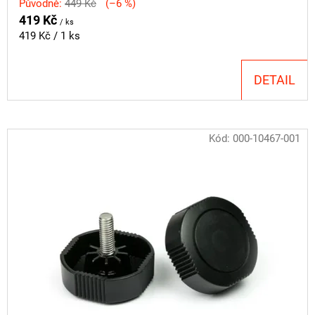
Původně:
449 Kč
(–6 %)
419 Kč
/ ks
Měrná
419 Kč / 1 ks
cena:
DETAIL
Kód:
000-10467-001