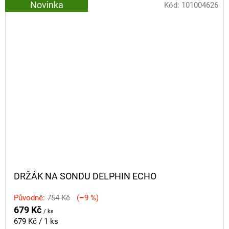
Novinka
Kód:
101004626
DRŽÁK NA SONDU DELPHIN ECHO
Původně:
754 Kč
(–9 %)
679 Kč
/ ks
Měrná
679 Kč / 1 ks