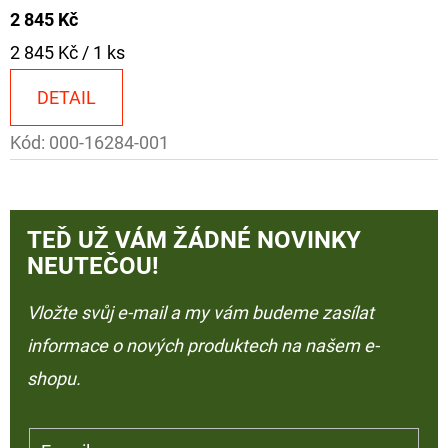
2 845 Kč
Měrná
2 845 Kč / 1 ks
cena:
DETAIL
Kód:
000-16284-001
TEĎ UŽ VÁM ŽÁDNÉ NOVINKY
NEUTEČOU!
Vložte svůj e-mail a my vám budeme zasílat
informace o nových produktech na našem e-
shopu.