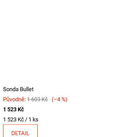
Sonda Bullet
Původně:
1 603 Kč
(–4 %)
1 523 Kč
Měrná
1 523 Kč / 1 ks
cena:
DETAIL