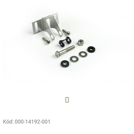
E
T
E
N
A
J
Í
T
?
Facebook
HLEDAT
Kód:
000-14192-001