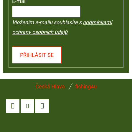
E-mail
Vložením e-mailu souhlasíte s
podmínkami
ochrany osobních údajů
PŘIHLÁSIT SE
Z
Česká Hlava
fishing4u
Á
P
A
Facebook
Instagram
YouTube
T
Í