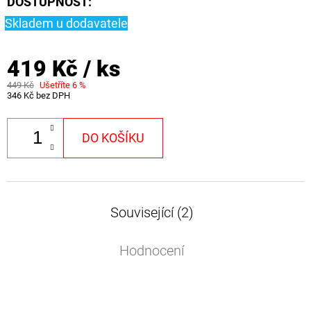
DOSTUPNOST:
CYBERBARBED
S
Skladem u dodavatele
OTVOREM
36
419 Kč
/ ks
Kč
Původně:
449 Kč
Ušetříte 6 %
40
346 Kč bez DPH
Kč
DO KOŠÍKU
Související (2)
Hodnocení