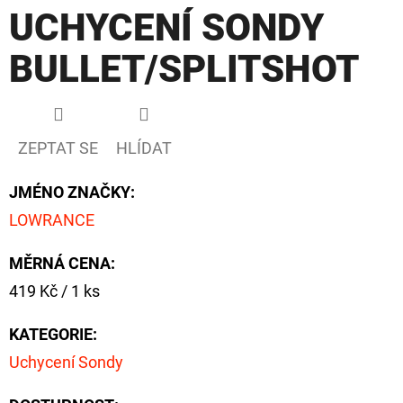
UCHYCENÍ SONDY
D
BULLET/SPLITSHOT
O
P
O
R
ZEPTAT SE
HLÍDAT
U
Č
JMÉNO ZNAČKY
:
U
LOWRANCE
J
E
MĚRNÁ CENA:
M
Měrná
419 Kč / 1 ks
E
cena:
KATEGORIE
:
Uchycení Sondy
OLOVĚNÁ
ZÁTĚŽ
DELPHIN