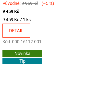
Původně:
9 959 Kč
(–5 %)
9 459 Kč
Měrná
9 459 Kč / 1 ks
cena:
DETAIL
Kód:
000-16112-001
Novinka
Tip