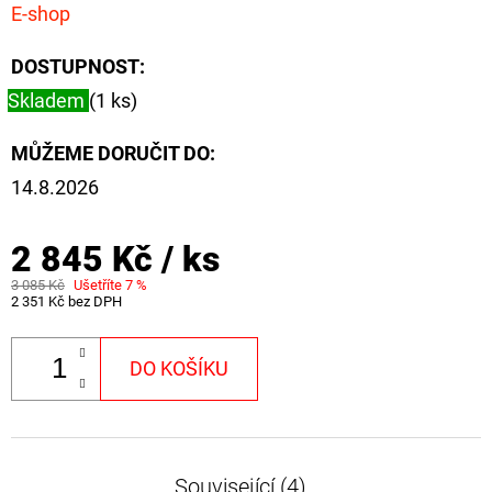
NÁVAZEC
E-shop
BOILIE
RIG
PLUS
DOSTUPNOST:
25LB
Skladem
(1 ks)
72
Kč
MŮŽEME DORUČIT DO:
Původně:
79
14.8.2026
Kč
2 845 Kč
/ ks
3 085 Kč
Ušetříte 7 %
2 351 Kč bez DPH
DO KOŠÍKU
Související (4)