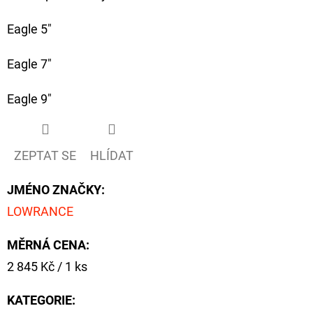
Eagle 5"
D
O
Eagle 7"
P
O
Eagle 9"
R
U
Č
ZEPTAT SE
HLÍDAT
U
J
JMÉNO ZNAČKY
:
E
LOWRANCE
M
E
MĚRNÁ CENA:
Měrná
2 845 Kč / 1 ks
cena:
GIANTS
FISHING
KATEGORIE
:
KAPROVÝ