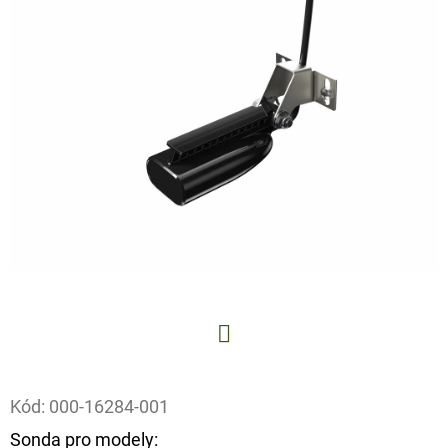
E
T
E
N
A
J
Í
T
?
Facebook
HLEDAT
Kód:
000-16284-001
Sonda pro modely: