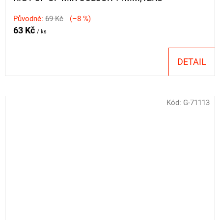
Původně:
69 Kč
(–8 %)
63 Kč
/ ks
DETAIL
Kód:
G-71113