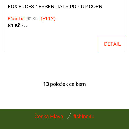
FOX EDGES™ ESSENTIALS POP-UP CORN
Původně:
90 Kč
(–10 %)
81 Kč
/ ks
DETAIL
13
položek celkem
O
V
L
Á
Z
D
Česká Hlava
fishing4u
Á
A