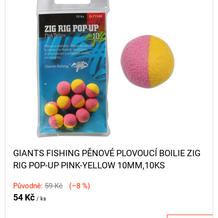
Ý
D
P
D
U
O
I
K
P
S
O
T
P
R
Ů
R
U
Č
O
U
D
J
U
E
M
K
GIANTS FISHING PĚNOVÉ PLOVOUCÍ BOILIE ZIG
E
T
RIG POP-UP PINK-YELLOW 10MM,10KS
Ů
Původně:
59 Kč
(–8 %)
OLOVĚNÁ
54 Kč
/ ks
ZÁTĚŽ
DELPHIN