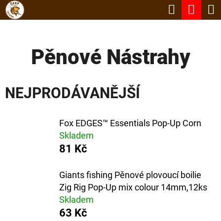
K
Hledat
Nák
Přejít
O
Zpět
Zpět
na
koší
Š
obsah
Pěnové Nástrahy
Í
C
K
O
NEJPRODÁVANĚJŠÍ
P
O
Fox EDGES™ Essentials Pop-Up Corn
T
Skladem
Ř
81 Kč
E
B
Giants fishing Pěnové plovoucí boilie
Zig Rig Pop-Up mix colour 14mm,12ks
U
Skladem
J
63 Kč