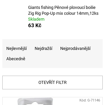
E
Giants fishing Pěnové plovoucí boilie
T
Zig Rig Pop-Up mix colour 14mm,12ks
E
Skladem
N
63 Kč
A
J
Ř
Í
Nejlevnější
Nejdražší
Nejprodávanější
A
T
Z
Abecedně
?
E
N
Í
OTEVŘÍT FILTR
P
HLEDAT
R
V
Kód:
G-71146
O