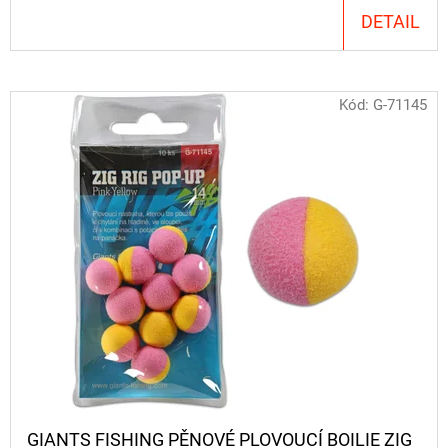
CYBERBARBED
DETAIL
S
OTVOREM
36
Kč
Kód:
G-71145
Původně:
40
Kč
GIANTS FISHING PĚNOVÉ PLOVOUCÍ BOILIE ZIG