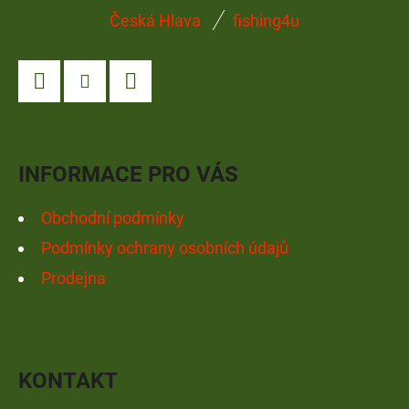
Z
Česká Hlava
fishing4u
Á
P
A
Facebook
Instagram
YouTube
T
Í
INFORMACE PRO VÁS
Obchodní podmínky
Podmínky ochrany osobních údajů
Prodejna
KONTAKT