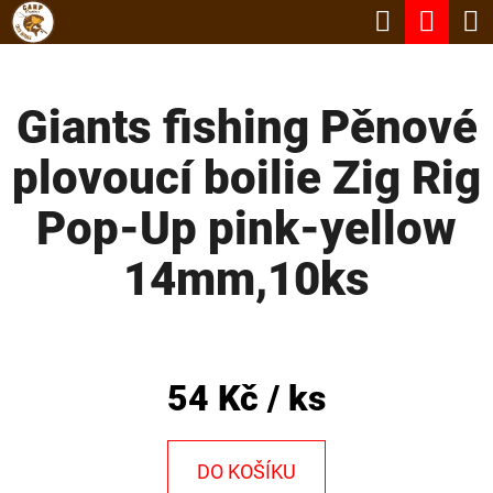
K
Hledat
Nák
Přejít
O
Zpět
Zpět
na
koší
Š
obsah
Giants fishing Pěnové
Í
C
K
plovoucí boilie Zig Rig
O
P
Pop-Up pink-yellow
O
14mm,10ks
T
Ř
E
B
54 Kč
/ ks
U
J
DO KOŠÍKU