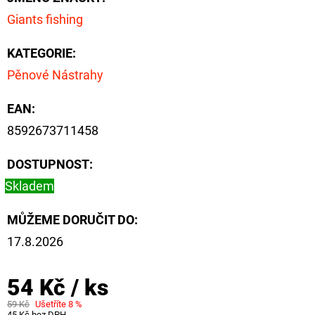
NÁVAZEC
BOILIE
Giants fishing
RIG
PLUS
KATEGORIE
:
25LB
Pěnové Nástrahy
72
Kč
Původně:
EAN
:
79
Kč
8592673711458
DOSTUPNOST:
Skladem
MŮŽEME DORUČIT DO:
17.8.2026
54 Kč
/ ks
59 Kč
Ušetříte 8 %
45 Kč bez DPH