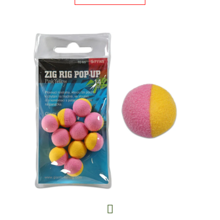
E
T
E
N
A
J
Í
T
?
HLEDAT