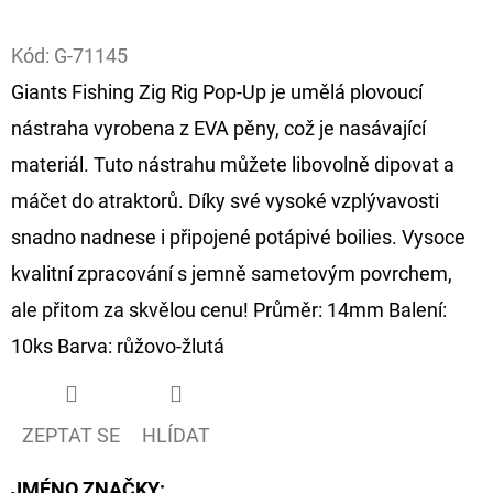
Facebook
D
Kód:
G-71145
O
Giants Fishing Zig Rig Pop-Up je umělá plovoucí
P
nástraha vyrobena z EVA pěny, což je nasávající
O
R
materiál. Tuto nástrahu můžete libovolně dipovat a
U
máčet do atraktorů. Díky své vysoké vzplývavosti
Č
snadno nadnese i připojené potápivé boilies. Vysoce
U
kvalitní zpracování s jemně sametovým povrchem,
J
E
ale přitom za skvělou cenu! Průměr: 14mm Balení:
M
10ks Barva: růžovo-žlutá
E
ZEPTAT SE
HLÍDAT
GIANTS
FISHING
KAPROVÝ
JMÉNO ZNAČKY
: