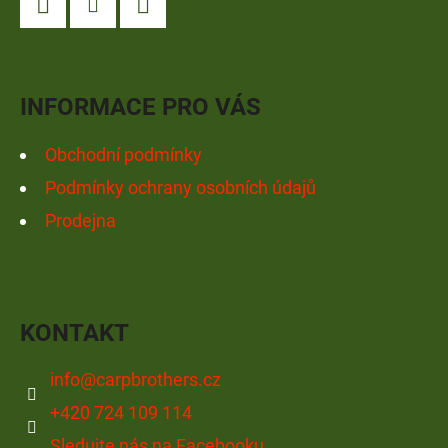
A
Facebook
Instagram
YouTube
T
Í
INFORMACE PRO VÁS
Obchodní podmínky
Podmínky ochrany osobních údajů
Prodejna
KONTAKT
info
@
carpbrothers.cz
+420 724 109 114
Sledujte nás na Facebooku