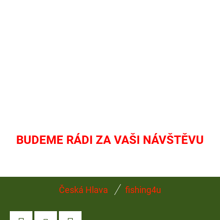
BUDEME RÁDI ZA VAŠI NÁVŠTĚVU
Z
Česká Hlava
fishing4u
Á
P