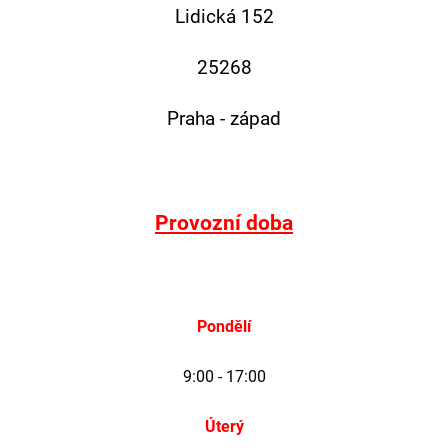
E
Lidická 152
T
E
25268
N
Praha - západ
A
J
Í
Provozní doba
T
?
Pondělí
9:00 - 17:00
HLEDAT
Úterý