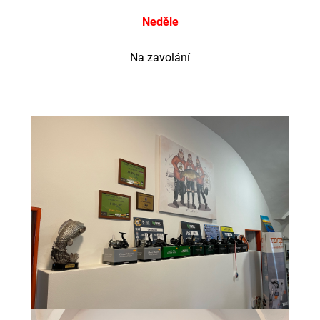
CYBERBARBED
S
Neděle
OTVOREM
36
Na zavolání
Kč
Původně:
40
Kč