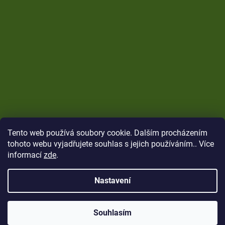
Tento web používá soubory cookie. Dalším procházením
tohoto webu vyjadřujete souhlas s jejich používáním.. Více
informací
zde
.
Nastavení
Vytvořil Shoptet
Copyright 2026
CARP Brothers
. Všechna práva
Souhlasím
vyhrazena.