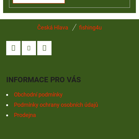
Z
Česká Hlava
fishing4u
Á
P
A
Facebook
Instagram
YouTube
T
Í
INFORMACE PRO VÁS
Obchodní podmínky
Podmínky ochrany osobních údajů
Prodejna