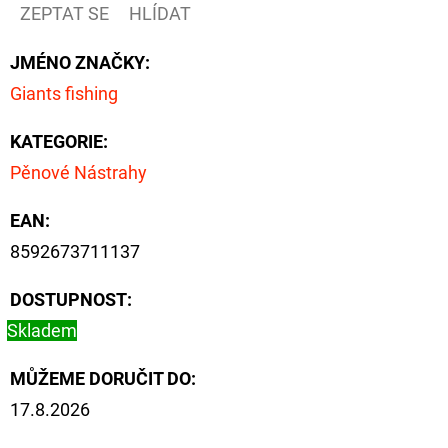
FLOAT
ZEPTAT SE
HLÍDAT
202
Kč
JMÉNO ZNAČKY
:
Původně:
Giants fishing
225
Kč
KATEGORIE
:
Pěnové Nástrahy
EAN
:
8592673711137
DOSTUPNOST:
Skladem
MŮŽEME DORUČIT DO:
17.8.2026