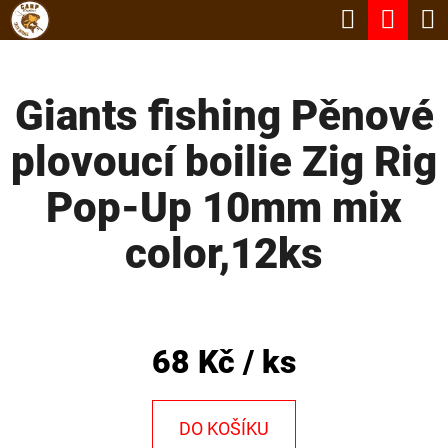
K
Hledat
Nák
Přejít
O
Zpět
Zpět
na
koší
Š
obsah
Giants fishing Pěnové
Í
C
K
plovoucí boilie Zig Rig
O
P
Pop-Up 10mm mix
O
color,12ks
T
Ř
E
B
68 Kč
/ ks
U
J
DO KOŠÍKU