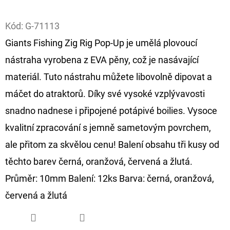
Facebook
D
Kód:
G-71113
O
Giants Fishing Zig Rig Pop-Up je umělá plovoucí
P
nástraha vyrobena z EVA pěny, což je nasávající
O
R
materiál. Tuto nástrahu můžete libovolně dipovat a
U
máčet do atraktorů. Díky své vysoké vzplývavosti
Č
snadno nadnese i připojené potápivé boilies. Vysoce
U
kvalitní zpracování s jemně sametovým povrchem,
J
E
ale přitom za skvělou cenu! Balení obsahu tři kusy od
M
těchto barev černá, oranžová, červená a žlutá.
E
Průměr: 10mm Balení: 12ks Barva: černá, oranžová,
červená a žlutá
FOX
CARP
SUB