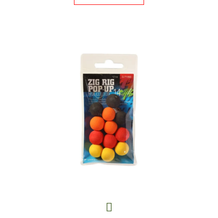
E
T
E
N
A
J
Í
T
?
HLEDAT