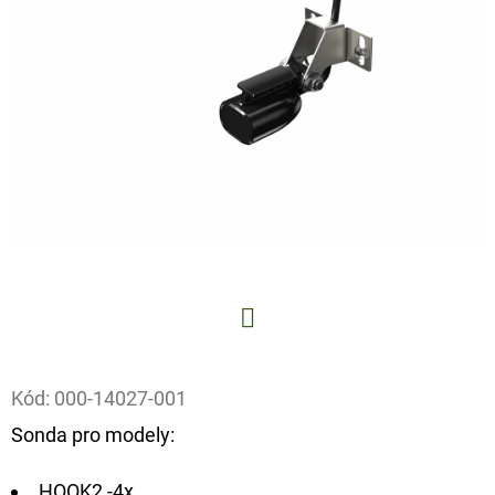
E
T
E
N
A
J
Í
T
?
Facebook
Kód:
000-14027-001
HLEDAT
Sonda pro modely:
HOOK2 -4x