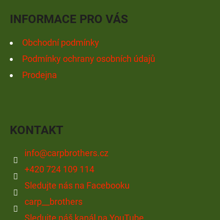
Í
INFORMACE PRO VÁS
Obchodní podmínky
Podmínky ochrany osobních údajů
Prodejna
KONTAKT
info
@
carpbrothers.cz
+420 724 109 114
Sledujte nás na Facebooku
carp__brothers
Sledujte náš kanál na YouTube