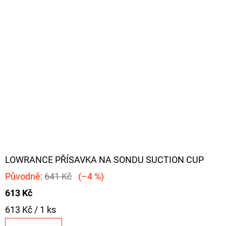
LOWRANCE PŘÍSAVKA NA SONDU SUCTION CUP
Původně:
641 Kč
(–4 %)
613 Kč
Měrná
613 Kč / 1 ks
cena: