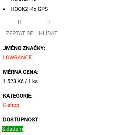
HOOK2 -4x GPS
D
O
P
ZEPTAT SE
HLÍDAT
O
R
JMÉNO ZNAČKY
:
U
LOWRANCE
Č
U
MĚRNÁ CENA:
J
Měrná
1 523 Kč / 1 ks
E
cena:
M
KATEGORIE
:
E
E-shop
DOSTUPNOST:
GIANTS
FISHING
Skladem
KAPROVÝ