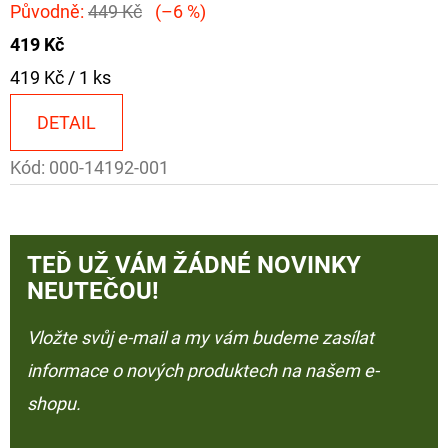
Původně:
449 Kč
(–6 %)
419 Kč
Měrná
419 Kč / 1 ks
cena:
DETAIL
Kód:
000-14192-001
TEĎ UŽ VÁM ŽÁDNÉ NOVINKY
NEUTEČOU!
Vložte svůj e-mail a my vám budeme zasílat
informace o nových produktech na našem e-
shopu.