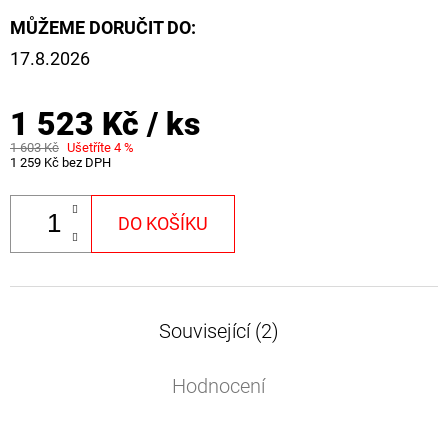
NÁVAZEC
BOILIE
MŮŽEME DORUČIT DO:
RIG
17.8.2026
PLUS
25LB
72
1 523 Kč
/ ks
Kč
Původně:
1 603 Kč
Ušetříte 4 %
79
1 259 Kč bez DPH
Kč
DO KOŠÍKU
Související (2)
Hodnocení