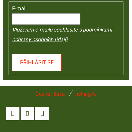
E-mail
Vložením e-mailu souhlasíte s
podmínkami
ochrany osobních údajů
PŘIHLÁSIT SE
Z
Česká Hlava
fishing4u
Á
P
A
Facebook
Instagram
YouTube
T