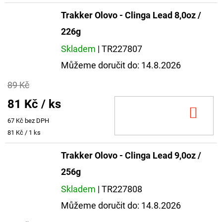
cena:
Trakker Olovo - Clinga Lead 8,0oz /
226g
Skladem
| TR227807
Můžeme doručit do:
14.8.2026
89 Kč
81 Kč
/ ks
DO
67 Kč bez DPH
KOŠ
Měrná
81 Kč / 1 ks
cena:
Trakker Olovo - Clinga Lead 9,0oz /
256g
Skladem
| TR227808
Můžeme doručit do:
14.8.2026