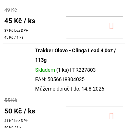
49 Kč
45 Kč
/ ks
DO
37 Kč bez DPH
KOŠ
Měrná
45 Kč / 1 ks
cena:
Trakker Olovo - Clinga Lead 4,0oz /
113g
Skladem
(1 ks)
| TR227803
EAN:
5056618304035
Můžeme doručit do:
14.8.2026
55 Kč
50 Kč
/ ks
DO
41 Kč bez DPH
KOŠ
Měrná
50 Kč / 1 ks