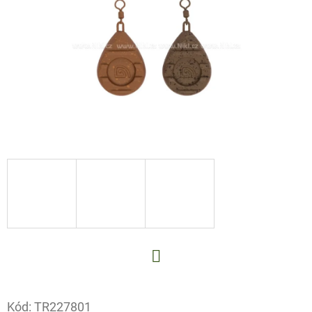
E
T
E
N
A
J
Í
T
?
HLEDAT
Facebook
Kód:
TR227801