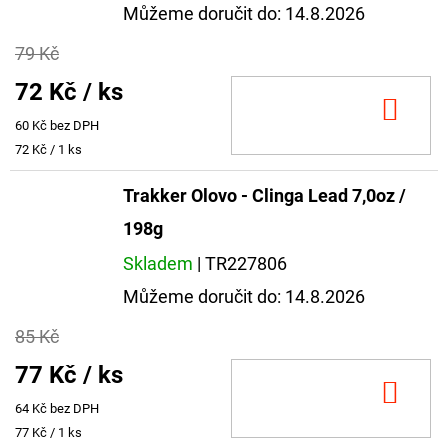
Můžeme doručit do:
14.8.2026
79 Kč
72 Kč
/ ks
DO
60 Kč bez DPH
KOŠ
Měrná
72 Kč / 1 ks
cena:
Trakker Olovo - Clinga Lead 7,0oz /
198g
Skladem
| TR227806
Můžeme doručit do:
14.8.2026
85 Kč
77 Kč
/ ks
DO
64 Kč bez DPH
KOŠ
Měrná
77 Kč / 1 ks