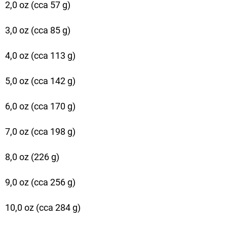
NÁVAZEC
2,0 oz (cca 57 g)
BOILIE
RIG
PLUS
3,0 oz (cca 85 g)
25LB
4,0 oz (cca 113 g)
72
Kč
Původně:
5,0 oz (cca 142 g)
79
Kč
6,0 oz (cca 170 g)
7,0 oz (cca 198 g)
8,0 oz (226 g)
9,0 oz (cca 256 g)
10,0 oz (cca 284 g)