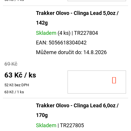
cena:
Trakker Olovo - Clinga Lead 5,0oz /
142g
Skladem
(4 ks)
| TR227804
EAN:
5056618304042
Můžeme doručit do:
14.8.2026
69 Kč
63 Kč
/ ks
DO
52 Kč bez DPH
KOŠ
Měrná
63 Kč / 1 ks
cena:
Trakker Olovo - Clinga Lead 6,0oz /
170g
Skladem
| TR227805