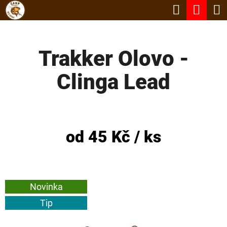
K
Hledat
Nák
Přejít
O
Zpět
Zpět
na
koší
Š
obsah
Trakker Olovo -
Í
C
K
Clinga Lead
O
P
O
T
od
45 Kč
/ ks
Ř
E
B
Novinka
U
Tip
J