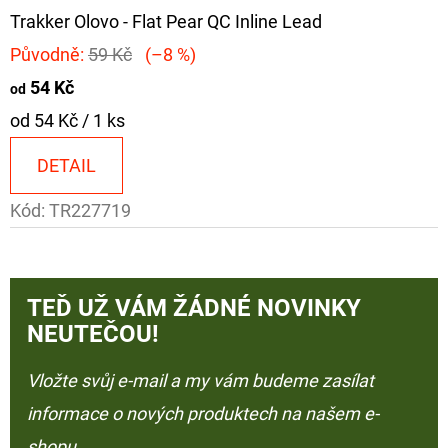
Trakker Olovo - Flat Pear QC Inline Lead
Původně:
59 Kč
(–8 %)
54 Kč
od
Měrná
od 54 Kč / 1 ks
cena:
DETAIL
Kód:
TR227719
TEĎ UŽ VÁM ŽÁDNÉ NOVINKY
NEUTEČOU!
Vložte svůj e-mail a my vám budeme zasílat
informace o nových produktech na našem e-
shopu.