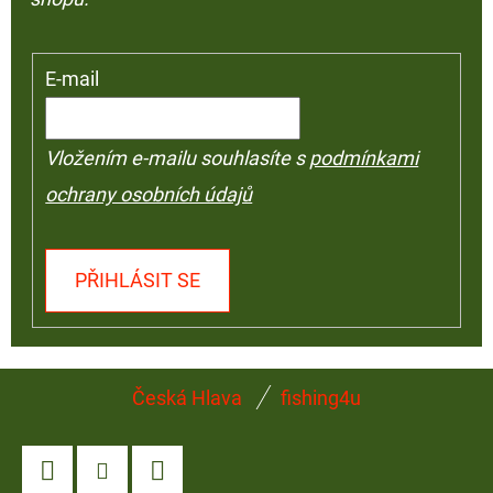
E-mail
Vložením e-mailu souhlasíte s
podmínkami
ochrany osobních údajů
PŘIHLÁSIT SE
Z
Česká Hlava
fishing4u
Á
P