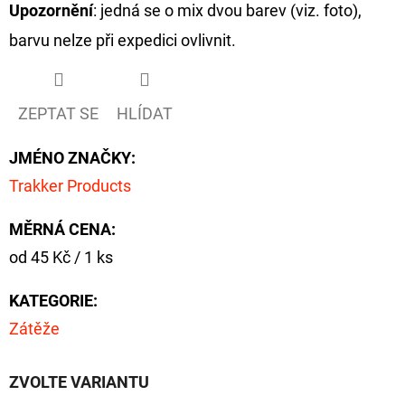
Upozornění
: jedná se o mix dvou barev (viz. foto),
barvu nelze při expedici ovlivnit.
ZEPTAT SE
HLÍDAT
JMÉNO ZNAČKY
:
Trakker Products
MĚRNÁ CENA:
Měrná
od 45 Kč / 1 ks
cena:
KATEGORIE
:
Zátěže
ZVOLTE VARIANTU