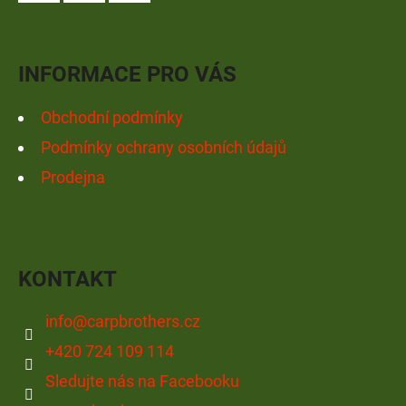
A
Facebook
Instagram
YouTube
T
Í
INFORMACE PRO VÁS
Obchodní podmínky
Podmínky ochrany osobních údajů
Prodejna
KONTAKT
info
@
carpbrothers.cz
+420 724 109 114
Sledujte nás na Facebooku