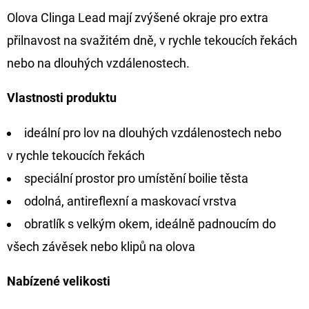
Olova Clinga Lead mají zvýšené okraje pro extra
D
přilnavost na svažitém dně, v rychle tekoucích řekách
O
nebo na dlouhých vzdálenostech.
P
O
Vlastnosti produktu
R
U
ideální pro lov na dlouhých vzdálenostech nebo
Č
U
v rychle tekoucích řekách
J
speciální prostor pro umístění boilie těsta
E
odolná, antireflexní a maskovací vrstva
M
obratlík s velkým okem, ideálně padnoucím do
E
všech závěsek nebo klipů na olova
GIANTS
Nabízené velikosti
FISHING
KAPROVÝ