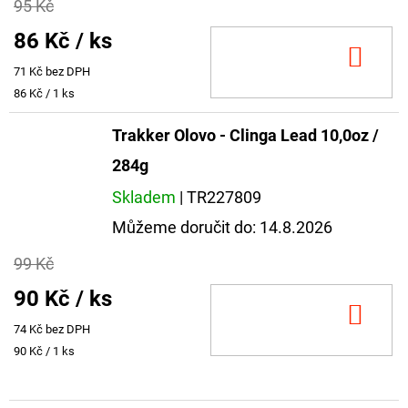
95 Kč
86 Kč
/ ks
DO
71 Kč bez DPH
KOŠ
Měrná
86 Kč / 1 ks
cena:
Trakker Olovo - Clinga Lead 10,0oz /
284g
Skladem
| TR227809
Můžeme doručit do:
14.8.2026
99 Kč
90 Kč
/ ks
DO
74 Kč bez DPH
KOŠ
Měrná
90 Kč / 1 ks
cena: