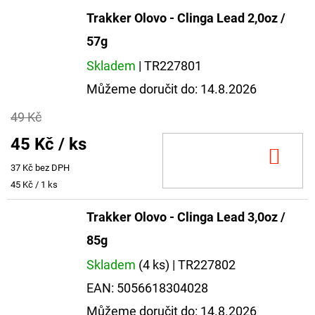
Trakker Olovo - Clinga Lead 2,0oz /
57g
Skladem
| TR227801
Můžeme doručit do:
14.8.2026
49 Kč
45 Kč
/ ks
DO
37 Kč bez DPH
KOŠ
Měrná
45 Kč / 1 ks
cena:
Trakker Olovo - Clinga Lead 3,0oz /
85g
Skladem
(4 ks)
| TR227802
EAN:
5056618304028
Můžeme doručit do:
14.8.2026