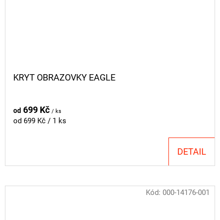
KRYT OBRAZOVKY EAGLE
699 Kč
od
/ ks
Měrná
od 699 Kč / 1 ks
cena:
DETAIL
Kód:
000-14176-001