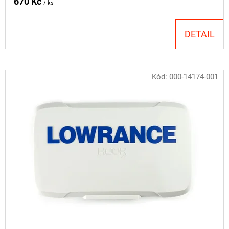
670 Kč
/ ks
DETAIL
Kód:
000-14174-001