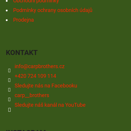
Obchodní podmínky
V
Podmínky ochrany osobních údajů
Ý
Prodejna
P
I
S
U
KONTAKT
info
@
carpbrothers.cz
+420 724 109 114
Sledujte nás na Facebooku
carp__brothers
Sledujte náš kanál na YouTube