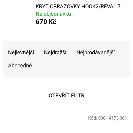
E
KRYT OBRAZOVKY HOOK2/REVAL 7
T
Na objednávku
E
670 Kč
N
A
Ř
J
Nejlevnější
Nejdražší
Nejprodávanější
A
Í
Z
Abecedně
T
E
?
N
Í
OTEVŘÍT FILTR
P
R
HLEDAT
V
Kód:
000-14173-001
O
Ý