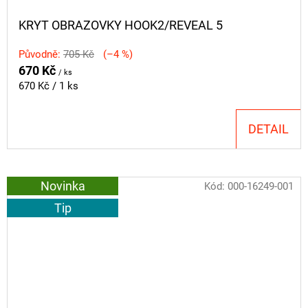
KRYT OBRAZOVKY HOOK2/REVEAL 5
Původně:
705 Kč
(–4 %)
670 Kč
/ ks
Měrná
670 Kč / 1 ks
cena:
DETAIL
Novinka
Kód:
000-16249-001
Tip