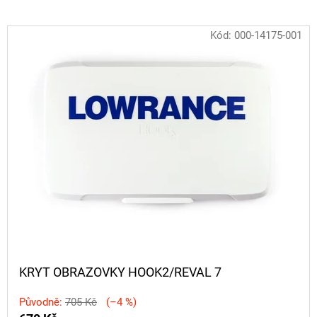
CYBERBARBED
S
OTVOREM
Kód:
000-14175-001
36
Kč
Původně:
40
Kč
KRYT OBRAZOVKY HOOK2/REVAL 7
Původně:
705 Kč
(–4 %)