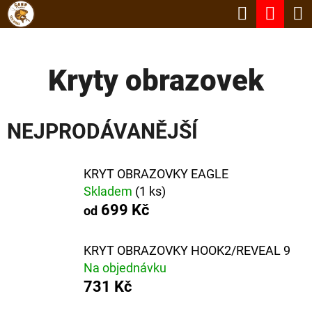
K
Hledat
Nák
Přejít
O
Zpět
Zpět
na
koší
Š
obsah
Kryty obrazovek
Í
C
K
O
NEJPRODÁVANĚJŠÍ
P
O
KRYT OBRAZOVKY EAGLE
T
Skladem
(1 ks)
Ř
699 Kč
od
E
B
KRYT OBRAZOVKY HOOK2/REVEAL 9
U
Na objednávku
731 Kč
J