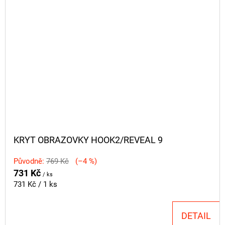
KRYT OBRAZOVKY HOOK2/REVEAL 9
Původně:
769 Kč
(–4 %)
731 Kč
/ ks
Měrná
731 Kč / 1 ks
cena:
DETAIL