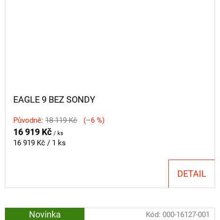
EAGLE 9 BEZ SONDY
Původně:
18 119 Kč
(–6 %)
16 919 Kč
/ ks
Měrná
16 919 Kč / 1 ks
cena:
DETAIL
Novinka
Kód:
000-16127-001