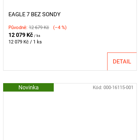
EAGLE 7 BEZ SONDY
Původně:
12 679 Kč
(–4 %)
12 079 Kč
/ ks
Měrná
12 079 Kč / 1 ks
cena:
DETAIL
Novinka
Kód:
000-16115-001