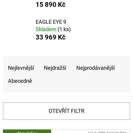
15 890 Kč
D
O
EAGLE EYE 9
P
Skladem
(1 ks)
O
33 969 Kč
R
U
Ř
Č
U
Nejlevnější
Nejdražší
Nejprodávanější
A
J
Z
Abecedně
E
E
M
E
N
Í
OTEVŘÍT FILTR
P
FOX
CARP
R
SUB