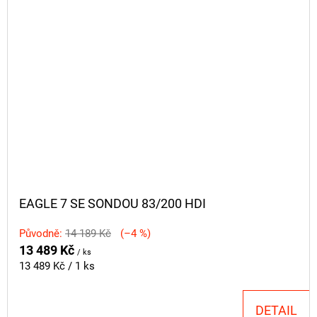
EAGLE 7 SE SONDOU 83/200 HDI
Původně:
14 189 Kč
(–4 %)
13 489 Kč
/ ks
Měrná
13 489 Kč / 1 ks
cena:
DETAIL