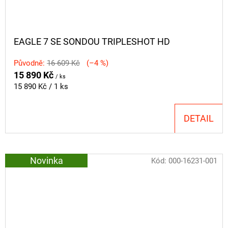
EAGLE 7 SE SONDOU TRIPLESHOT HD
Původně:
16 609 Kč
(–4 %)
15 890 Kč
/ ks
Měrná
15 890 Kč / 1 ks
cena:
DETAIL
Novinka
Kód:
000-16231-001