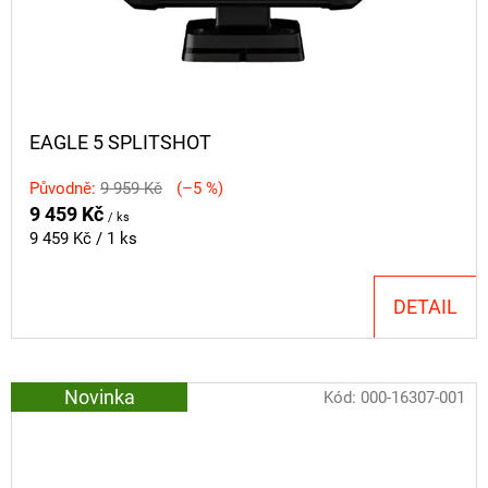
EAGLE 5 SPLITSHOT
Původně:
9 959 Kč
(–5 %)
9 459 Kč
/ ks
Měrná
9 459 Kč / 1 ks
cena:
DETAIL
Novinka
Kód:
000-16307-001