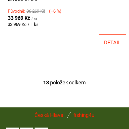
Původně:
36 269 Kč
(–6 %)
33 969 Kč
/ ks
Měrná
33 969 Kč / 1 ks
cena:
DETAIL
13
položek celkem
O
V
L
Á
Z
D
Česká Hlava
fishing4u
Á
A