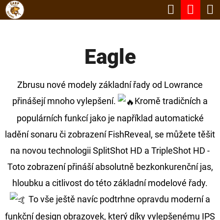
K
Hledat
Nák
Přejít
O
Zpět
Zpět
na
koší
Š
obsah
Eagle
Í
C
K
O
Zbrusu nové modely základní řady od Lowrance
P
přinášejí mnoho vylepšení.
Kromě tradičních a
O
populárních funkcí jako je například automatické
T
ladění sonaru či zobrazení FishReveal, se můžete těšit
Ř
na novou technologii SplitShot HD a TripleShot HD -
E
Toto zobrazení přináší absolutně bezkonkurenční jas,
B
hloubku a citlivost do této základní modelové řady.
U
To vše ještě navíc podtrhne opravdu moderní a
J
funkční design
obrazovek, který díky vylepšenému IPS