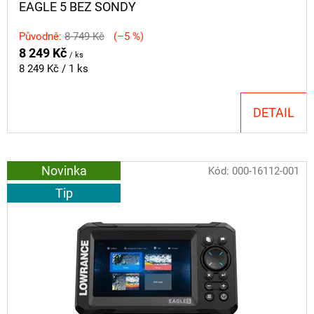
EAGLE 5 BEZ SONDY
Původně:
8 749 Kč
(–5 %)
8 249 Kč
/ ks
Měrná
8 249 Kč / 1 ks
cena:
DETAIL
Novinka
Kód:
000-16112-001
Tip