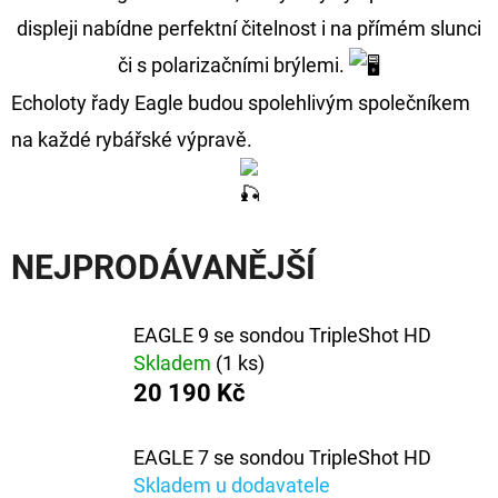
E
displeji nabídne perfektní čitelnost i na přímém slunci
T
či s polarizačními brýlemi.
E
Echoloty řady Eagle budou spolehlivým společníkem
N
na každé rybářské výpravě.
A
J
Í
T
NEJPRODÁVANĚJŠÍ
?
EAGLE 9 se sondou TripleShot HD
Skladem
(1 ks)
20 190 Kč
HLEDAT
EAGLE 7 se sondou TripleShot HD
Skladem u dodavatele