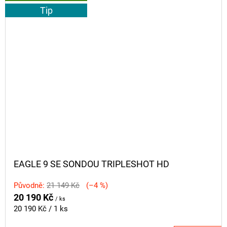
Tip
EAGLE 9 SE SONDOU TRIPLESHOT HD
Původně:
21 149 Kč
(–4 %)
20 190 Kč
/ ks
Měrná
20 190 Kč / 1 ks
cena: