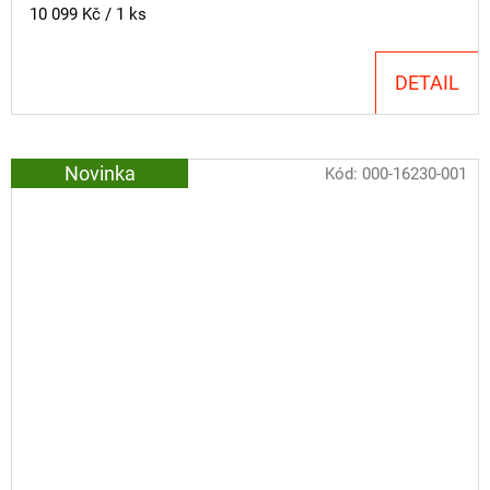
Měrná
10 099 Kč / 1 ks
cena:
DETAIL
Novinka
Kód:
000-16230-001