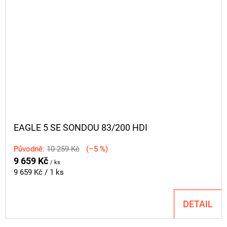
EAGLE 5 SE SONDOU 83/200 HDI
Původně:
10 259 Kč
(–5 %)
9 659 Kč
/ ks
Měrná
9 659 Kč / 1 ks
cena:
DETAIL