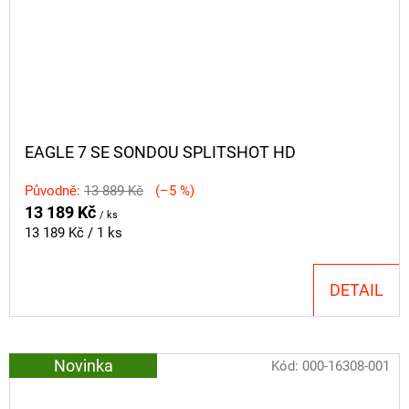
EAGLE 7 SE SONDOU SPLITSHOT HD
Původně:
13 889 Kč
(–5 %)
13 189 Kč
/ ks
Měrná
13 189 Kč / 1 ks
cena:
DETAIL
Novinka
Kód:
000-16308-001