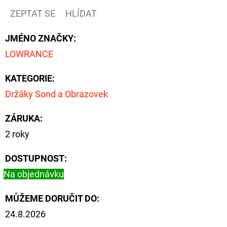
ZEPTAT SE
HLÍDAT
D
O
JMÉNO ZNAČKY
:
P
LOWRANCE
O
R
KATEGORIE
:
U
Držáky Sond a Obrazovek
Č
U
ZÁRUKA
:
J
2 roky
E
M
DOSTUPNOST:
E
Na objednávku
MŮŽEME DORUČIT DO:
FOX
24.8.2026
CARP
SUB