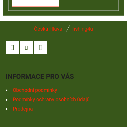
Z
Česká Hlava
fishing4u
Á
P
A
Facebook
Instagram
YouTube
T
Í
INFORMACE PRO VÁS
Obchodní podmínky
Podmínky ochrany osobních údajů
Prodejna