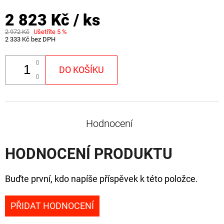
FLOAT
2 823 Kč
/ ks
202
Kč
2 972 Kč
Ušetříte 5 %
Původně:
2 333 Kč bez DPH
225
Kč
DO KOŠÍKU
Hodnocení
HODNOCENÍ PRODUKTU
Buďte první, kdo napíše příspěvek k této položce.
PŘIDAT HODNOCENÍ