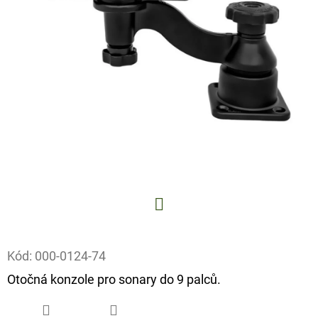
E
T
E
N
A
J
Í
T
?
Facebook
Kód:
000-0124-74
HLEDAT
Otočná konzole pro sonary do 9 palců.