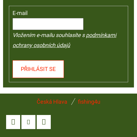
E-mail
Vložením e-mailu souhlasíte s
podmínkami
ochrany osobních údajů
PŘIHLÁSIT SE
Z
Česká Hlava
fishing4u
Á
P
A
Facebook
Instagram
YouTube