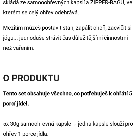
skládá ze samooohřevných kapslí a
ZIPPER-BAGU
, ve
FLOAT
kterém se celý ohřev odehrává.
202
Kč
Původně:
Mezitím můžeš postavit stan, zapálit oheň, zacvičit si
225
Kč
jógu... jednoduše strávit čas důležitějšími činnostmi
než vařením.
O PRODUKTU
Tento set obsahuje všechno, co potřebuješ k ohřátí
5
porcí jídel
.
5x 30g samoohřevná kapsle→ jedna kapsle slouží pro
ohřev 1 porce jídla.