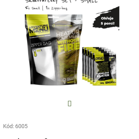
E
T
E
N
A
J
Í
T
?
Facebook
HLEDAT
Kód:
6005