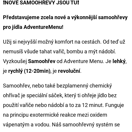
❗NOVÉ SAMOOHŘEVY JSOU TU❗
D
Představujeme zcela
nové a výkonnější
samoohřevy
O
pro jídla AdventureMenu!
P
O
Užij si nejvyšší možný komfort na cestách. Od teď už
R
U
nemusíš všude tahat vařič, bombu a mýt nádobí.
Č
Vyzkoušej
Samoohřev
od Adventure Menu. Je
lehký
,
U
je
rychlý (12-20min)
, je
revoluční
.
J
E
Samoohřev, nebo také bezplamenný chemický
M
ohřívač je speciální sáček, který ti ohřeje jídlo bez
E
použití vařiče nebo nádobí a to za 12 minut. Funguje
na principu exotermické reakce mezi oxidem
FOX
CARP
vápenatým a vodou. Náš samoohřevný systém se
SUB