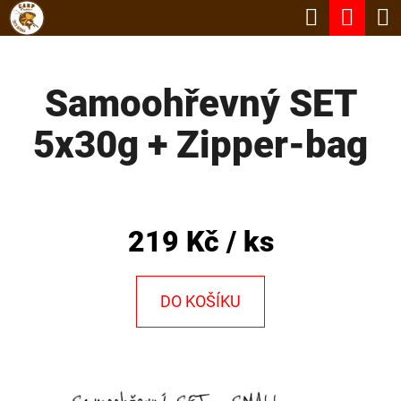
K
Hledat
Nák
Přejít
O
Zpět
Zpět
na
koší
Š
obsah
Samoohřevný SET
Í
C
K
5x30g + Zipper-bag
O
P
O
T
219 Kč
/ ks
Ř
E
DO KOŠÍKU
B
U
J