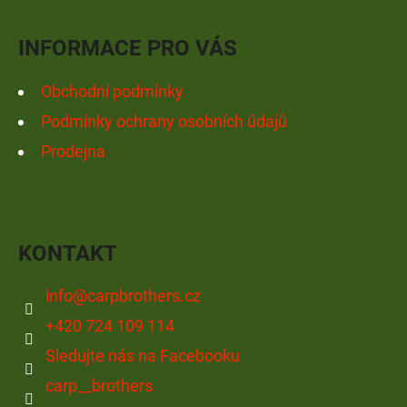
T
Í
INFORMACE PRO VÁS
Obchodní podmínky
Podmínky ochrany osobních údajů
Prodejna
KONTAKT
info
@
carpbrothers.cz
+420 724 109 114
Sledujte nás na Facebooku
carp__brothers