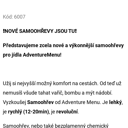
Facebook
D
Kód:
6007
O
P
❗NOVÉ SAMOOHŘEVY JSOU TU❗
O
R
Představujeme zcela
nové a výkonnější
samoohřevy
U
pro jídla AdventureMenu!
Č
U
J
E
Užij si nejvyšší možný komfort na cestách. Od teď už
M
nemusíš všude tahat vařič, bombu a mýt nádobí.
E
Vyzkoušej
Samoohřev
od Adventure Menu. Je
lehký
,
je
rychlý (12-20min)
, je
revoluční
.
OLOVĚNÁ
ZÁTĚŽ
DELPHIN
Samoohřev, nebo také bezplamenný chemický