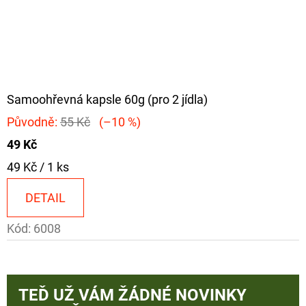
Samoohřevná kapsle 60g (pro 2 jídla)
Původně:
55 Kč
(–10 %)
49 Kč
Měrná
49 Kč / 1 ks
cena:
DETAIL
Kód:
6008
TEĎ UŽ VÁM ŽÁDNÉ NOVINKY