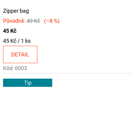
Zipper bag
Původně:
49 Kč
(–8 %)
45 Kč
Měrná
45 Kč / 1 ks
cena:
DETAIL
Kód:
6003
Tip