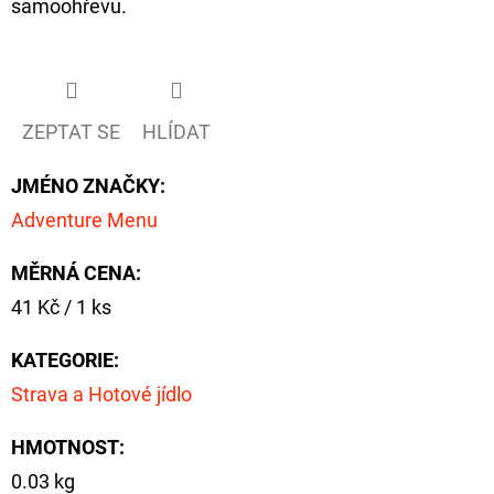
samoohřevu.
ZEPTAT SE
HLÍDAT
JMÉNO ZNAČKY
:
Adventure Menu
MĚRNÁ CENA:
Měrná
41 Kč / 1 ks
cena:
KATEGORIE
:
Strava a Hotové jídlo
HMOTNOST
:
0.03 kg