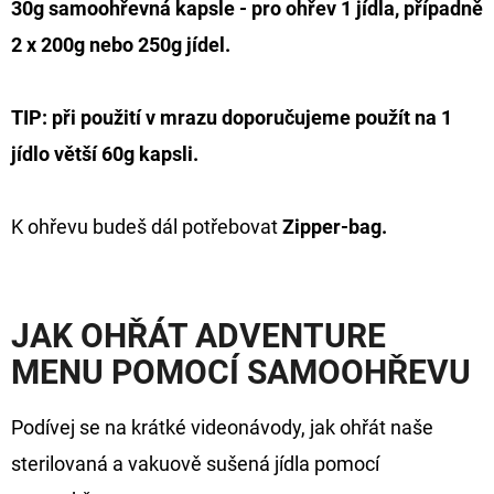
30g samoohřevná kapsle - pro ohřev
1 jídla,
případně
2 x 200g nebo 250g jídel.
TIP: při použití v mrazu doporučujeme použít na 1
jídlo větší 60g kapsli.
K ohřevu budeš dál potřebovat
Zipper-bag.
JAK OHŘÁT ADVENTURE
MENU POMOCÍ SAMOOHŘEVU
Podívej se na krátké videonávody, jak ohřát naše
sterilovaná a vakuově sušená jídla pomocí