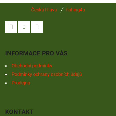
Z
Česká Hlava
fishing4u
Á
P
A
Facebook
Instagram
YouTube
T
Í
INFORMACE PRO VÁS
Obchodní podmínky
Podmínky ochrany osobních údajů
Prodejna
KONTAKT