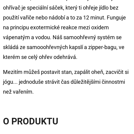
CYBERBARBED
S
ohřívač je speciální sáček, který ti ohřeje jídlo bez
OTVOREM
použití vařiče nebo nádobí a to za 12 minut. Funguje
36
na principu exotermické reakce mezi oxidem
Kč
Původně:
vápenatým a vodou. Náš samoohřevný systém se
40
Kč
skládá ze samooohřevných kapslí a zipper-bagu, ve
kterém se celý ohřev odehrává.
Mezitím můžeš postavit stan, zapálit oheň, zacvičit si
jógu... jednoduše strávit čas důležitějšími činnostmi
než vařením.
O PRODUKTU