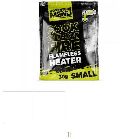
E
T
E
N
A
J
Í
T
?
HLEDAT