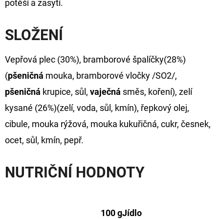
potěší a zasytí.
SLOŽENÍ
Vepřová plec (30%), bramborové špalíčky(28%)
(
pšeničná
mouka, bramborové vločky /SO2/,
pšeničná
krupice, sůl,
vaječná
směs, koření), zelí
kysané (26%)(zelí, voda, sůl, kmín), řepkový olej,
cibule, mouka rýžová, mouka kukuřičná, cukr, česnek,
ocet, sůl, kmín, pepř.
NUTRIČNÍ HODNOTY
100 g
Jídlo