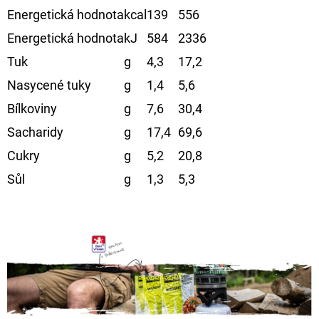
Energetická hodnota
kcal
139
556
Energetická hodnota
kJ
584
2336
Tuk
g
4,3
17,2
Nasycené tuky
g
1,4
5,6
Bílkoviny
g
7,6
30,4
Sacharidy
g
17,4
69,6
Cukry
g
5,2
20,8
Sůl
g
1,3
5,3