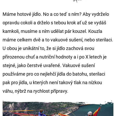
Máme hotové jídlo. No a co ted' s ním? Aby vydrželo
opravdu cokoli a drželo s tebou krok ať už se vydáš
kamkoli, musíme s ním udělat pár kouzel. Kouzla
máme celkem dvě a to vakuové sušení, nebo sterilaci.
U obou je unikátní to, že si jídlo zachová svou
přirozenou chuť a nutriční hodnoty a i po X letech je
stejné, jako čerstvé uvařené. Vakuové sušení
používáme pro co nejlehčí jídla do batohu, sterilaci
pak pro jídla, u kterých není takový tlak na nízkou
váhu, nýbrž na rychlost přípravy.