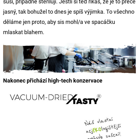
suší, případně sterilují. Jestli si teď říkáš, že je to přece
jasný, tak bohužel to dnes je spíš výjimka. To všechno
děláme jen proto, aby sis mohl/a ve spacáčku
mlaskat blahem.
Nakonec přichází
high-tech konzervace