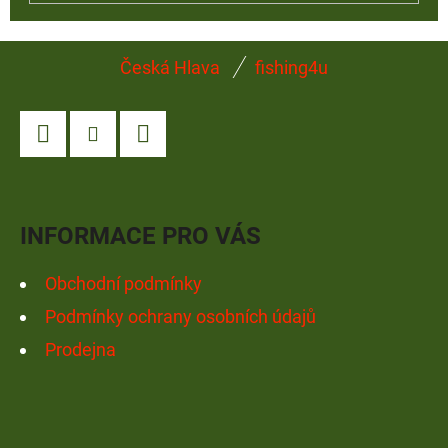
Z
Česká Hlava
fishing4u
Á
P
A
Facebook
Instagram
YouTube
T
Í
INFORMACE PRO VÁS
Obchodní podmínky
Podmínky ochrany osobních údajů
Prodejna