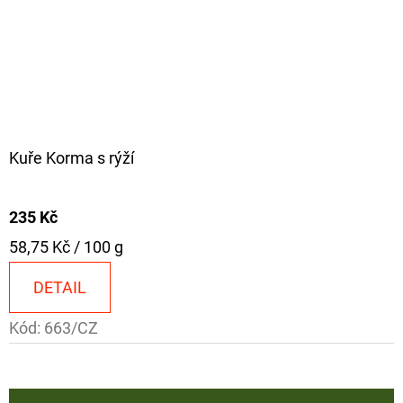
Kuře Korma s rýží
235 Kč
Měrná
58,75 Kč / 100 g
cena:
DETAIL
Kód:
663/CZ