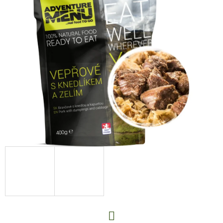
E
T
E
N
A
J
Í
T
?
HLEDAT