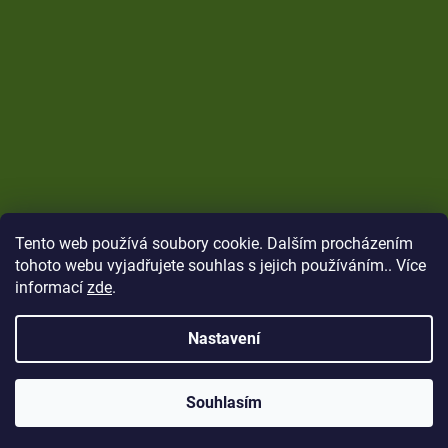
Tento web používá soubory cookie. Dalším procházením
tohoto webu vyjadřujete souhlas s jejich používáním.. Více
informací
zde
.
Nastavení
Vytvořil Shoptet
Copyright 2026
CARP Brothers
. Všechna práva
Souhlasím
vyhrazena.