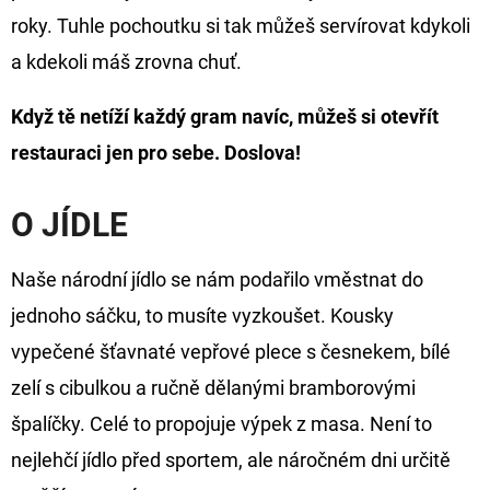
FLOAT
roky. Tuhle pochoutku si tak můžeš servírovat kdykoli
202
a kdekoli máš zrovna chuť.
Kč
Původně:
225
Když tě netíží každý gram navíc, můžeš si otevřít
Kč
restauraci jen pro sebe. Doslova!
O JÍDLE
Naše národní jídlo se nám podařilo vměstnat do
jednoho sáčku, to musíte vyzkoušet. Kousky
vypečené šťavnaté vepřové plece s česnekem, bílé
zelí s cibulkou a ručně dělanými bramborovými
špalíčky. Celé to propojuje výpek z masa. Není to
nejlehčí jídlo před sportem, ale náročném dni určitě