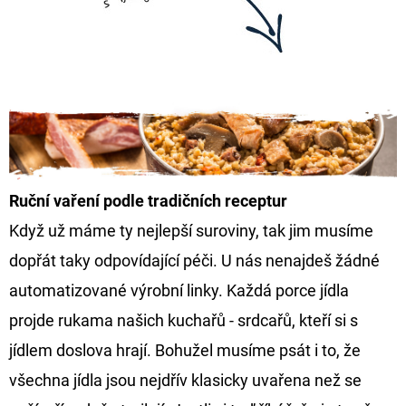
Ruční vaření
podle tradičních receptur
Když už máme ty nejlepší suroviny, tak jim musíme
dopřát taky odpovídající péči. U nás nenajdeš žádné
automatizované výrobní linky. Každá porce jídla
projde rukama našich kuchařů - srdcařů, kteří si s
jídlem doslova hrají. Bohužel musíme psát i to, že
všechna jídla jsou nejdřív klasicky uvařena než se