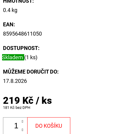
HMOTNOST
:
0.4 kg
EAN
:
8595648611050
DOSTUPNOST:
Skladem
(1 ks)
MŮŽEME DORUČIT DO:
17.8.2026
219 Kč
/ ks
181 Kč bez DPH
DO KOŠÍKU