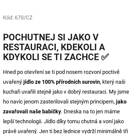
Facebook
D
Kód:
670/CZ
O
P
POCHUTNEJ SI JAKO V
O
R
RESTAURACI, KDEKOLI A
U
KDYKOLI SE TI ZACHCE
✅
Č
U
Hned po otevření se ti pod nosem rozvoní poctivě
J
uvařený
jídlo ze 100% přírodních surovin
, který naši
E
M
kuchaři uvařili stejně jako v dobrý restauraci. My jsme
E
ho navíc jenom zasterilovali stejným principem,
jako
zavařovali naše babičky
. Dneska na to jen máme
FOX
lepší technologii. Jídlo díky tomu chutná a voní jako
CARP
právě uvařený. Jen ti bez lednice vydrží minimálně tři
SUB