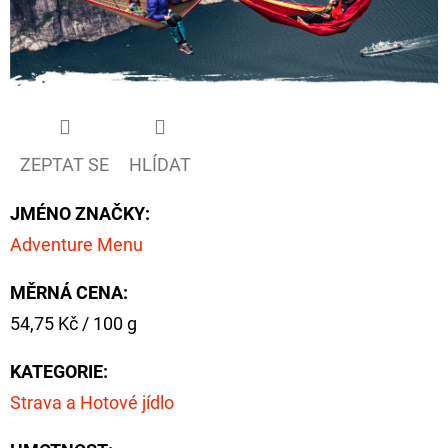
ZEPTAT SE
HLÍDAT
JMÉNO ZNAČKY
:
Adventure Menu
MĚRNÁ CENA:
Měrná
54,75 Kč / 100 g
cena:
KATEGORIE
:
Strava a Hotové jídlo