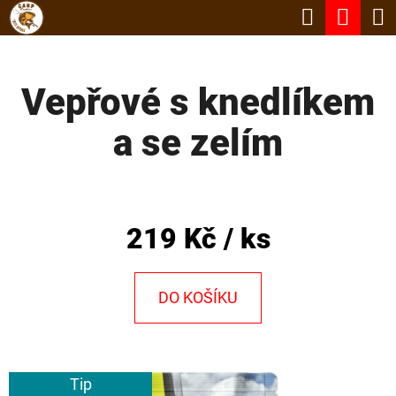
K
Hledat
Nák
Přejít
O
Zpět
Zpět
na
koší
Š
obsah
Vepřové s knedlíkem
Í
C
K
a se zelím
O
P
O
T
219 Kč
/ ks
Ř
E
DO KOŠÍKU
B
U
J
Tip