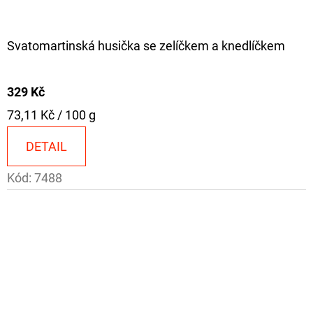
Svatomartinská husička se zelíčkem a knedlíčkem
329 Kč
Měrná
73,11 Kč / 100 g
cena:
DETAIL
Kód:
7488