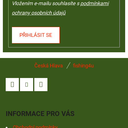
Vložením e-mailu souhlasíte s
podmínkami
ochrany osobních údajů
PŘIHLÁSIT SE
Z
Česká Hlava
fishing4u
Á
P
A
Facebook
Instagram
YouTube
T
Í
INFORMACE PRO VÁS
Obchodní podmínky