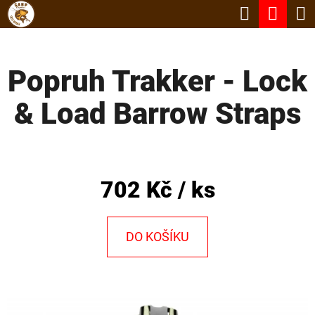
K
Hledat
Nák
Přejít
O
Zpět
Zpět
na
koší
Š
obsah
Popruh Trakker - Lock
Í
C
K
& Load Barrow Straps
O
P
O
T
702 Kč
/ ks
Ř
E
DO KOŠÍKU
B
U
J