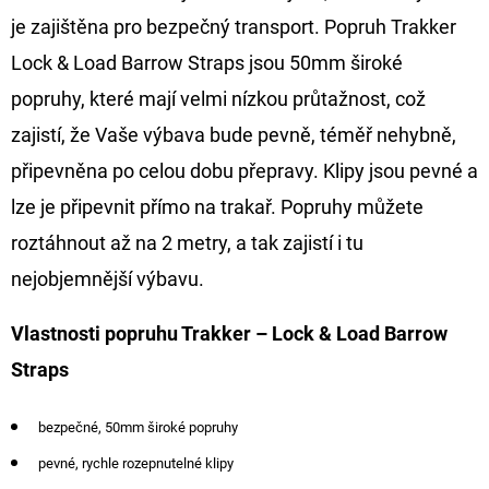
je zajištěna pro bezpečný transport. Popruh Trakker
D
Lock & Load Barrow Straps jsou 50mm široké
O
popruhy, které mají velmi nízkou průtažnost, což
P
O
zajistí, že Vaše výbava bude pevně, téměř nehybně,
R
připevněna po celou dobu přepravy. Klipy jsou pevné a
U
lze je připevnit přímo na trakař. Popruhy můžete
Č
roztáhnout až na 2 metry, a tak zajistí i tu
U
J
nejobjemnější výbavu.
E
M
Vlastnosti popruhu Trakker – Lock & Load Barrow
E
Straps
bezpečné, 50mm široké popruhy
GIANTS
FISHING
pevné, rychle rozepnutelné klipy
KAPROVÝ