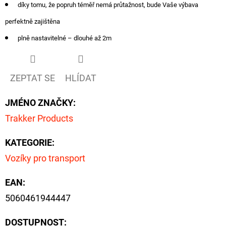
NÁVAZEC
díky tomu, že popruh téměř nemá průtažnost, bude Vaše výbava
BOILIE
RIG
perfektně zajištěna
PLUS
25LB
plně nastavitelné – dlouhé až 2m
72
Kč
Původně:
ZEPTAT SE
HLÍDAT
79
Kč
JMÉNO ZNAČKY
:
Trakker Products
KATEGORIE
:
Vozíky pro transport
EAN
:
5060461944447
DOSTUPNOST: