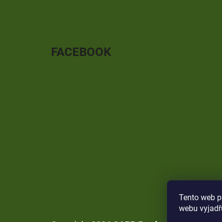
FACEBOOK
Tento web p
webu vyjadřu