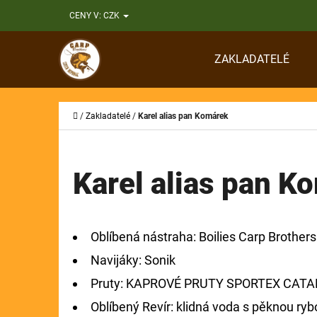
K
Přejít
CENY V:
CZK
O
Zpět
Zpět
na
Š
do
do
obsah
ZAKLADATELÉ
Í
obchodu
obchodu
CO
K
Domů
/
Zakladatelé
/
Karel alias pan Komárek
Karel alias pan K
Oblíbená nástraha: Boilies Carp Brother
Navijáky: Sonik
Pruty:
KAPROVÉ PRUTY SPORTEX CATAP
Oblíbený Revír: klidná voda s pěknou ryb