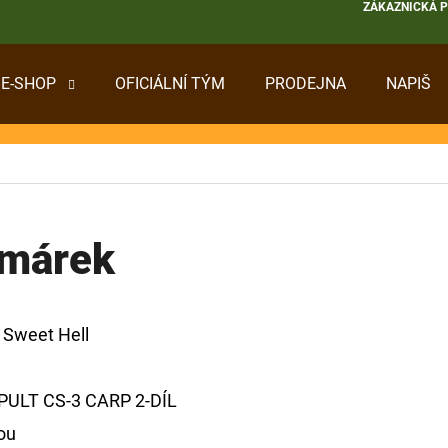
ZÁKAZNICKÁ 
E-SHOP
OFICIÁLNÍ TÝM
PRODEJNA
NAPIŠ
 POTŘEBUJETE NAJÍT?
HLEDAT
omárek
DOPORUČUJEME
s Sweet Hell
ULT CS-3 CARP 2-DÍL
ou