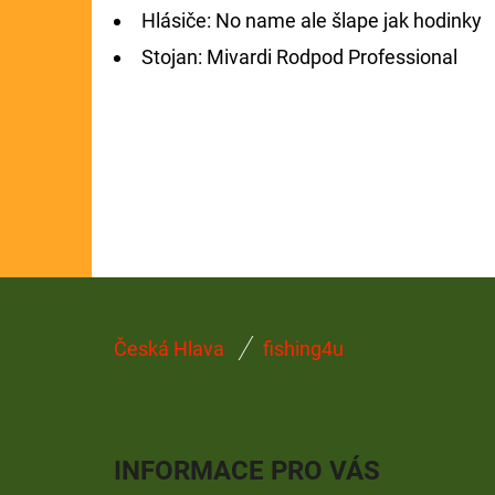
Hlásiče: No name ale šlape jak hodinky
GIANTS FISHING KAPROVÝ NÁVAZEC
BOILIE RIG PLUS 25LB
Stojan: Mivardi Rodpod Professional
72 Kč
Původně:
79 Kč
Z
Česká Hlava
fishing4u
Á
P
A
INFORMACE PRO VÁS
T