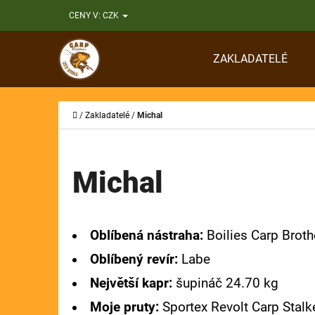
K
Přejít
CENY V:
CZK
O
Zpět
Zpět
na
Š
do
do
obsah
ZAKLADATELÉ
Í
obchodu
obchodu
CO
K
Domů
/
Zakladatelé
/
Michal
Michal
Oblíbená nástraha:
Boilies Carp Broth
Oblíbený revír:
Labe
Největší kapr:
šupináč 24.70 kg
Moje pruty:
Sportex Revolt Carp Stalk