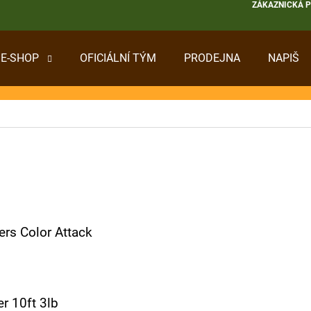
ZÁKAZNICKÁ 
E-SHOP
OFICIÁLNÍ TÝM
PRODEJNA
NAPIŠ
 POTŘEBUJETE NAJÍT?
HLEDAT
DOPORUČUJEME
ers Color Attack
er 10ft 3lb