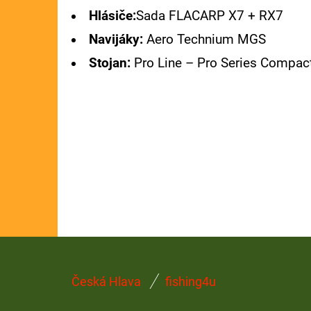
Hlásiče:
Sada FLACARP X7 + RX7
GIANTS FISHING KAPROVÝ NÁVAZEC
BOILIE RIG PLUS 25LB
Navijáky:
Aero Technium MGS
72 Kč
Stojan:
Pro Line – Pro Series Compac
Původně:
79 Kč
Z
Česká Hlava
fishing4u
Á