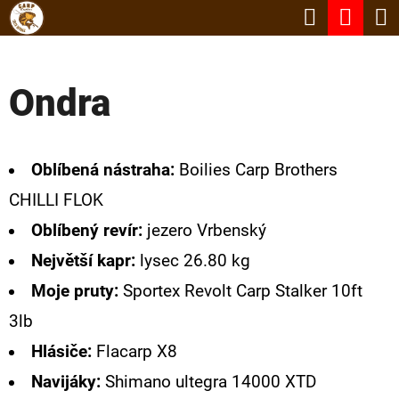
K
Hledat
Nák
Přejít
O
Zpět
Zpět
na
koší
Š
obsah
Ondra
Í
C
K
O
P
Oblíbená nástraha:
Boilies Carp Brothers
O
CHILLI FLOK
T
Oblíbený revír:
jezero Vrbenský
Ř
Největší kapr:
lysec 26.80 kg
E
Moje pruty:
Sportex Revolt Carp Stalker 10ft
B
3lb
U
Hlásiče:
Flacarp X8
J
Navijáky:
Shimano ultegra 14000 XTD