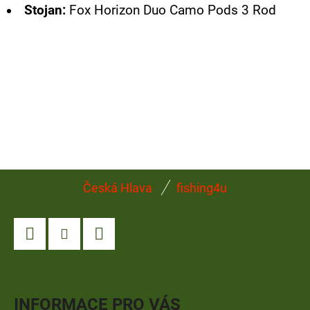
E
Stojan:
Fox Horizon Duo Camo Pods 3 Rod
T
E
N
A
J
Í
T
Z
?
Česká Hlava
fishing4u
Á
P
A
Facebook
Instagram
YouTube
T
HLEDAT
Í
INFORMACE PRO VÁS