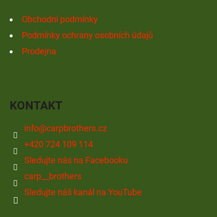
Obchodní podmínky
D
O
Podmínky ochrany osobních údajů
P
Prodejna
O
R
U
Č
KONTAKT
U
J
info
@
carpbrothers.cz
E
+420 724 109 114
M
E
Sledujte nás na Facebooku
carp__brothers
Sledujte náš kanál na YouTube
GIANTS
FISHING
KAPROVÝ