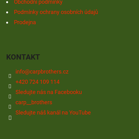
Obchodní podmínky
Podmínky ochrany osobních údajů
D
O
Prodejna
P
O
R
U
KONTAKT
Č
U
info
@
carpbrothers.cz
J
+420 724 109 114
E
Sledujte nás na Facebooku
M
E
carp__brothers
Sledujte náš kanál na YouTube
OLOVĚNÁ
ZÁTĚŽ
DELPHIN