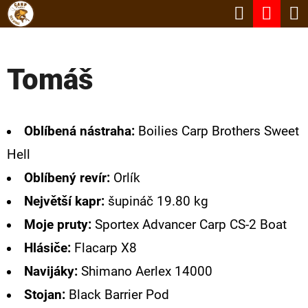
K
Hledat
Nák
Přejít
O
Zpět
Zpět
na
koší
Š
obsah
Tomáš
Í
C
K
O
P
Oblíbená nástraha:
Boilies Carp Brothers Sweet
O
Hell
T
Oblíbený revír:
Orlík
Ř
Největší kapr:
šupináč 19.80 kg
E
Moje pruty:
Sportex
Advancer Carp CS-2 Boat
B
Hlásiče:
Flacarp X8
U
Navijáky:
Shimano Aerlex 14000
J
Stojan:
Black Barrier Pod