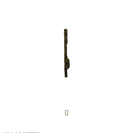
E
T
E
N
A
J
Í
T
?
HLEDAT
Facebook