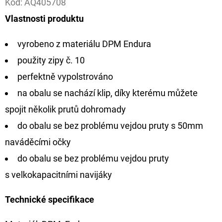
Kód:
AQ405708
Vlastnosti produktu
D
O
vyrobeno z materiálu DPM Endura
P
O
použity zipy č. 10
R
perfektně vypolstrováno
U
na obalu se nachází klip, díky kterému můžete
Č
spojit několik prutů dohromady
U
J
do obalu se bez problému vejdou pruty s 50mm
E
naváděcími očky
M
do obalu se bez problému vejdou pruty
E
s velkokapacitními navijáky
Technické specifikace
FOX
CARP
SUB