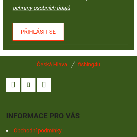
ochrany osobních údajů
PŘIHLÁSIT SE
Z
Česká Hlava
fishing4u
Á
P
A
Facebook
Instagram
YouTube
T
Í
INFORMACE PRO VÁS
Obchodní podmínky