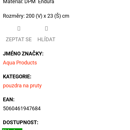
Materiál: DPM Endura
FLOAT
202
Rozměry: 200 (V) x 23 (Š) cm
Kč
Původně:
225
Kč
ZEPTAT SE
HLÍDAT
JMÉNO ZNAČKY
:
Aqua Products
KATEGORIE
:
pouzdra na pruty
EAN
:
5060461947684
DOSTUPNOST: