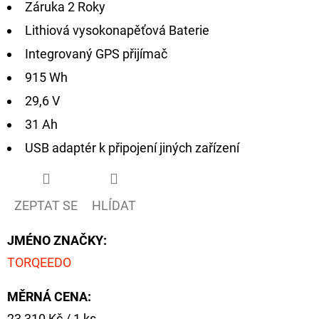
Záruka 2 Roky
Lithiová vysokonapěťová Baterie
D
O
Integrovaný GPS přijímač
P
915 Wh
O
29,6 V
R
U
31 Ah
Č
USB adaptér k připojení jiných zařízení
U
J
E
ZEPTAT SE
HLÍDAT
M
E
JMÉNO ZNAČKY
:
TORQEEDO
GIANTS
MĚRNÁ CENA:
FISHING
KAPROVÝ
Měrná
23 310 Kč / 1 ks