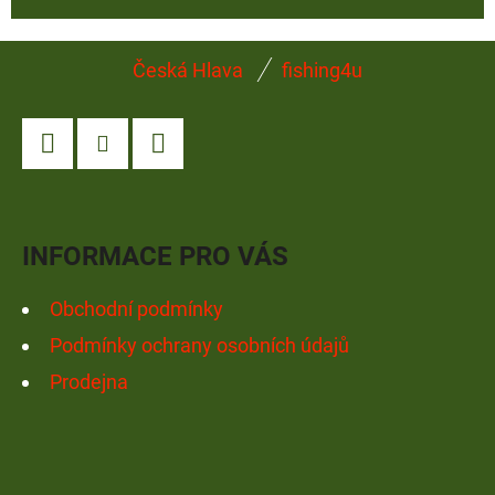
Z
Česká Hlava
fishing4u
Á
P
A
Facebook
Instagram
YouTube
T
Í
INFORMACE PRO VÁS
Obchodní podmínky
Podmínky ochrany osobních údajů
Prodejna