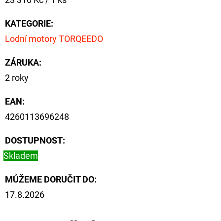
NÁVAZEC
cena:
BOILIE
RIG
KATEGORIE
:
PLUS
25LB
Lodní motory TORQEEDO
72
ZÁRUKA
:
Kč
Původně:
2 roky
79
Kč
EAN
:
4260113696248
DOSTUPNOST:
Skladem
MŮŽEME DORUČIT DO:
17.8.2026