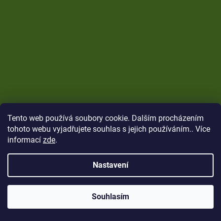
Tento web používá soubory cookie. Dalším procházením
tohoto webu vyjadřujete souhlas s jejich používáním.. Více
informací
zde
.
Nastavení
Vytvořil Shoptet
Copyright 2026
CARP Brothers
. Všechna práva
Souhlasím
vyhrazena.