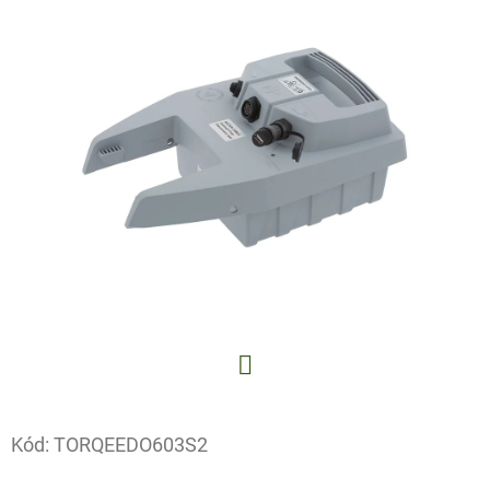
E
T
E
N
A
J
Í
T
?
Facebook
HLEDAT
Kód:
TORQEEDO603S2