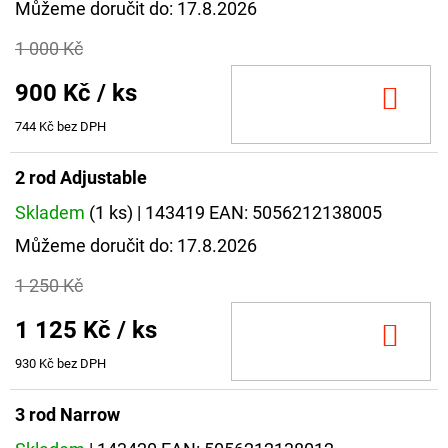
Můžeme doručit do:
17.8.2026
1 000 Kč
900 Kč
/ ks
DO
KOŠ
744 Kč bez DPH
2 rod Adjustable
Skladem
(1 ks)
| 143419
EAN:
5056212138005
Můžeme doručit do:
17.8.2026
1 250 Kč
1 125 Kč
/ ks
DO
KOŠ
930 Kč bez DPH
3 rod Narrow