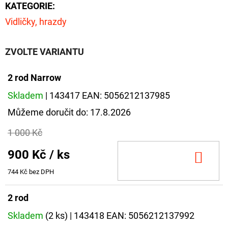
KATEGORIE
:
Vidličky, hrazdy
ZVOLTE VARIANTU
2 rod Narrow
Skladem
| 143417
EAN:
5056212137985
Můžeme doručit do:
17.8.2026
1 000 Kč
900 Kč
/ ks
DO
KOŠ
744 Kč bez DPH
2 rod
Skladem
(2 ks)
| 143418
EAN:
5056212137992