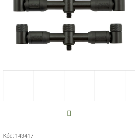
E
T
E
N
A
J
Í
T
?
HLEDAT
Facebook
Kód:
143417