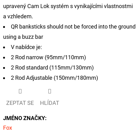
upravený Cam Lok systém s vynikajícími vlastnostmi
a vzhledem.
QR banksticks should not be forced into the ground
using a buzz bar
V nabídce je:
2 Rod narrow (95mm/110mm)
2 Rod standard (115mm/130mm)
2 Rod Adjustable (150mm/180mm)
ZEPTAT SE
HLÍDAT
JMÉNO ZNAČKY
:
Fox