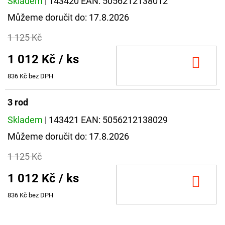
Skladem
| 143420
EAN:
5056212138012
Můžeme doručit do:
17.8.2026
1 125 Kč
1 012 Kč
/ ks
DO
KOŠ
836 Kč bez DPH
3 rod
Skladem
| 143421
EAN:
5056212138029
Můžeme doručit do:
17.8.2026
1 125 Kč
1 012 Kč
/ ks
DO
KOŠ
836 Kč bez DPH