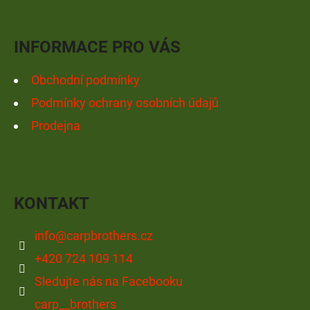
Facebook
Instagram
YouTube
T
Í
INFORMACE PRO VÁS
Obchodní podmínky
Podmínky ochrany osobních údajů
Prodejna
KONTAKT
info
@
carpbrothers.cz
+420 724 109 114
Sledujte nás na Facebooku
carp__brothers