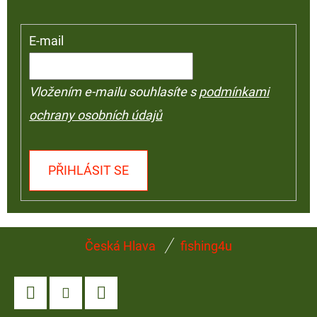
E-mail
Vložením e-mailu souhlasíte s
podmínkami
ochrany osobních údajů
PŘIHLÁSIT SE
Z
Česká Hlava
fishing4u
Á
P
A