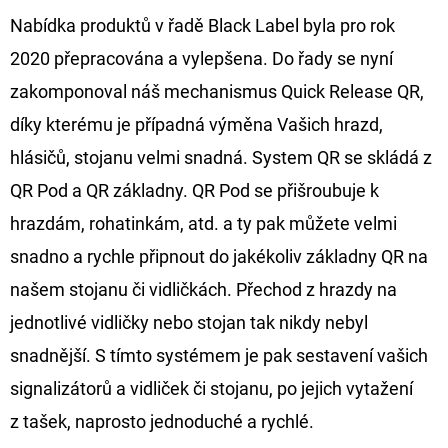
Nabídka produktů v řadě Black Label byla pro rok
D
2020 přepracována a vylepšena. Do řady se nyní
O
zakomponoval náš mechanismus Quick Release QR,
P
O
díky kterému je případná výměna Vašich hrazd,
R
hlásičů, stojanu velmi snadná. System QR se skládá z
U
QR Pod a QR základny. QR Pod se přišroubuje k
Č
hrazdám, rohatinkám, atd. a ty pak můžete velmi
U
J
snadno a rychle připnout do jakékoliv základny QR na
E
našem stojanu či vidličkách. Přechod z hrazdy na
M
jednotlivé vidličky nebo stojan tak nikdy nebyl
E
snadnější. S tímto systémem je pak sestavení vašich
signalizátorů a vidliček či stojanu, po jejich vytažení
GIANTS
z tašek, naprosto jednoduché a rychlé.
FISHING
KAPROVÝ