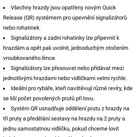
NÁVAZEC
Všechny hrazdy jsou opatřeny novým Quick
BOILIE
RIG
Release (QR) systémem pro upevnění signalizátorů
PLUS
25LB
nebo rohatinek.
72
Signalizátory a zadní rohatinky lze připevnit k
Kč
Původně:
hrazdám a opět pak uvolnit, jednoduchým otočením
79
Kč
vroubkovaného límce.
Signalizátory lze přesouvat nebo přidávat mezi
jednotlivými hrazdami nebo vidličkami velmi rychle.
Ideální pro rybáře, kteří navštěvují různé revíry, kde
se liší počet povolených prutů při lovu.
Systém QR usnadňuje oddělení prutu z hrazdy na
tři pruty a předělání sestavy na hrazdu na 2 pruty a
jednu samostatnou vidličku, pokud chceme lovit