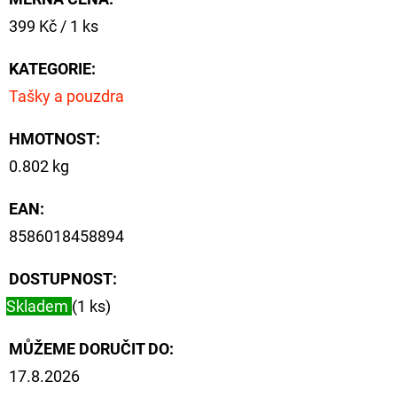
Měrná
399 Kč / 1 ks
cena:
KATEGORIE
:
Tašky a pouzdra
HMOTNOST
:
0.802 kg
EAN
:
8586018458894
DOSTUPNOST:
Skladem
(1 ks)
MŮŽEME DORUČIT DO:
17.8.2026