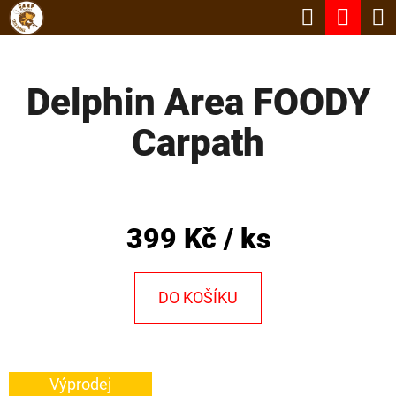
K
Hledat
Nák
Přejít
O
Zpět
Zpět
na
koší
Š
obsah
Delphin Area FOODY
Í
C
K
Carpath
O
P
O
T
399 Kč
/ ks
Ř
E
DO KOŠÍKU
B
U
J
Výprodej