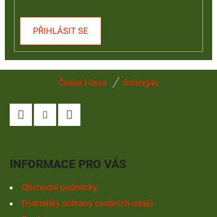
PŘIHLÁSIT SE
Z
Česká Hlava
fishing4u
Á
P
A
Facebook
Instagram
YouTube
T
Í
INFORMACE PRO VÁS
Obchodní podmínky
Podmínky ochrany osobních údajů