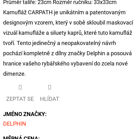
Průměr talíře: 23cm Rozměr ručníku: 33x33cm
CYBERBARBED
S
Kamufláž CARPATH je unikátním a patentovaným
OTVOREM
designovým vzorem, který v sobě skloubil maskovací
36
Kč
vizuál kamufláže a siluety kaprů, které tuto kamufláž
Původně:
40
tvoří. Tento jedinečný a neopakovatelný návrh
Kč
pochází kompletně z dílny značky Delphin a posouvá
hranice vašeho rybářského vybavení do zcela nové
dimenze.
ZEPTAT SE
HLÍDAT
JMÉNO ZNAČKY
:
DELPHIN
MĚRNÁ CENA: