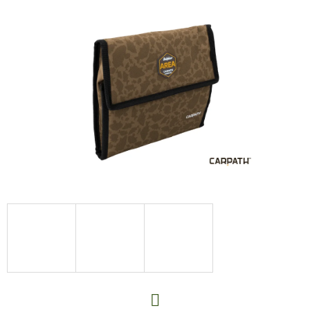
E
T
E
N
A
J
Í
T
?
HLEDAT