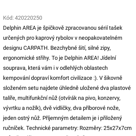
Facebook
D
Kód:
420220250
O
Delphin AREA je špičkově zpracovanou sérií tašek
P
O
určených pro kaprový rybolov v neopakovatelném
R
designu CARPATH. Bezchybné šití, silné zipy,
U
ergonomické střihy. To je Delphin AREA! Jídelní
Č
souprava, která vám i v odlehlých oblastech
U
J
kempování dopraví komfort civilizace :). V šikovně
E
složeném setu najdete úhledně uložené dva plastové
M
talíře, multifunkční nůž (otvírák na pivo, konzervy,
E
vývrtku a nožík), dvě vidličky, dva příborové nože,
jeden ostrý nůž. Příjemným detailem je i přiložený
OLOVĚNÁ
ručníček. Technické parametry: Rozměry: 25x27x7cm
ZÁTĚŽ
DELPHIN