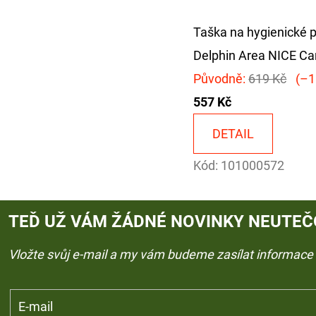
Taška na hygienické 
Delphin Area NICE Ca
Původně:
619 Kč
(–1
557 Kč
DETAIL
Kód:
101000572
TEĎ UŽ VÁM ŽÁDNÉ NOVINKY NEUTEČ
Vložte svůj e-mail a my vám budeme zasílat informac
E-mail