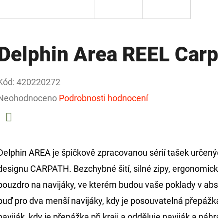
Delphin Area REEL Carp
Kód:
420220272
Průměrné
Neohodnoceno
Podrobnosti hodnocení
hodnocení
produktu
Facebook
je
Delphin AREA je špičkově zpracovanou sérií tašek určen
0,0
designu CARPATH. Bezchybné šití, silné zipy, ergonomické
z
pouzdro na navijáky, ve kterém budou vaše poklady v abs
5
buď pro dva menší navijáky, kdy je posouvatelná přepážka
hvězdiček.
naviják, kdy je přepážka při kraji a odděluje naviják a náh