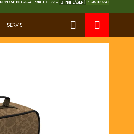
PODPORA:
INFO@CARPBROTHERS.CZ
REGISTROVAT
PŘIHLÁŠENÍ
Hledat
Nákup
SERVIS
košík