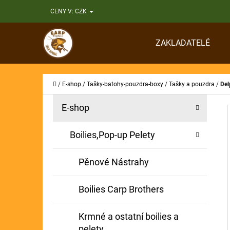
K
Přejít
CENY V:
CZK
O
Zpět
Zpět
na
Š
do
do
obsah
ZAKLADATELÉ
Í
obchodu
obchodu
CO
K
Domů
/
E-shop
/
Tašky-batohy-pouzdra-boxy
/
Tašky a pouzdra
/
Del
P
K
Přeskočit
E-shop
A
O
kategorie
T
S
Boilies,Pop-up Pelety
E
T
G
Pěnové Nástrahy
O
R
R
A
Boilies Carp Brothers
I
N
E
Krmné a ostatní boilies a
N
pelety