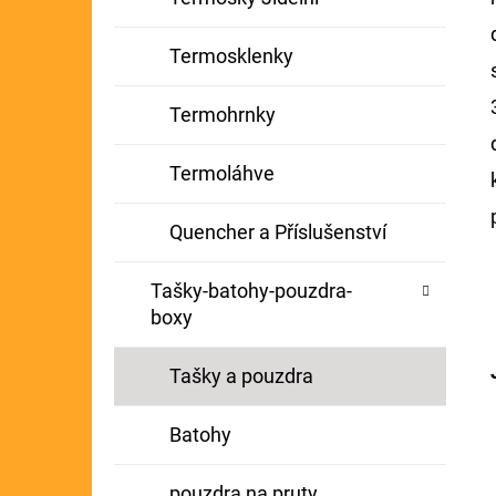
Termosklenky
Termohrnky
Termoláhve
Quencher a Příslušenství
Tašky-batohy-pouzdra-
boxy
Tašky a pouzdra
Batohy
pouzdra na pruty