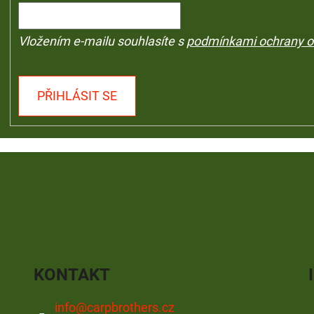
Vložením e-mailu souhlasíte s
podmínkami ochrany o
PŘIHLÁSIT SE
KONTAKT
info
@
carpbrothers.cz