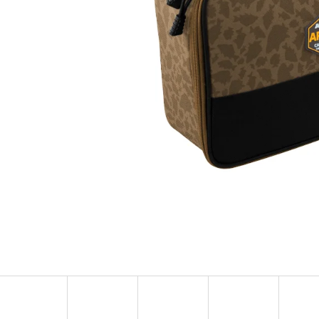
OLOVĚNÁ ZÁTĚŽ DELPHIN
FOX CARP SUB 
CYBERBARBED S OTVOREM
202 Kč
36 Kč
Původně:
225 Kč
Původně:
40 Kč