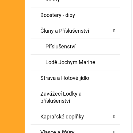
Í
GIANTS FISHING KAPROVÝ NÁVAZEC
P
Boostery - dipy
BOILIE RIG PLUS 25LB
A
72 Kč
Původně:
79 Kč
Čluny a Příslušenství
N
E
Příslušenství
L
Lodě Jochym Marine
Strava a Hotové jídlo
Zavážecí Loďky a
příslušenství
Kaprařské doplňky
Vlasce a šňůry