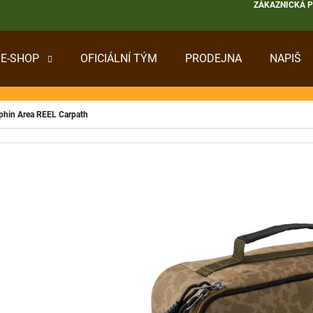
ZÁKAZNICKÁ 
E-SHOP
OFICIÁLNÍ TÝM
PRODEJNA
NAPIŠ
 POTŘEBUJETE NAJÍT?
phin Area REEL Carpath
HLEDAT
DOPORUČUJEME