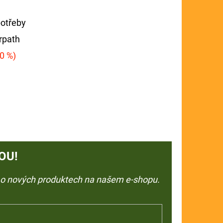
potřeby
rpath
0 %)
OU!
e o nových produktech na našem e-shopu.