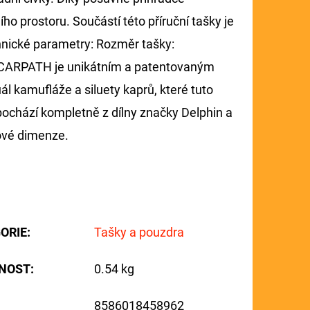
ho prostoru. Součástí této příruční tašky je
hnické parametry: Rozměr tašky:
 CARPATH je unikátním a patentovaným
l kamufláže a siluety kaprů, které tuto
pochází kompletně z dílny značky Delphin a
ové dimenze.
ORIE
:
Tašky a pouzdra
NOST
:
0.54 kg
8586018458962