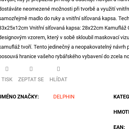
dostáváte neomezené možnosti při tvorbě a využití vnitřní
samozřejmě madlo do ruky a vnitřní síťovaná kapsa. Tec
33x25x12cm Vnitřní síťovaná kapsa: 28x22cm Kamufláž
designovým vzorem, který v sobě skloubil maskovací vizuá
kamufláž tvoří. Tento jedinečný a neopakovatelný návrh 
posouvá hranice vašeho rybářského vybavení do zcela n
TISK
ZEPTAT SE
HLÍDAT
JMÉNO ZNAČKY
:
DELPHIN
KATEG
HMOT
EAN
: