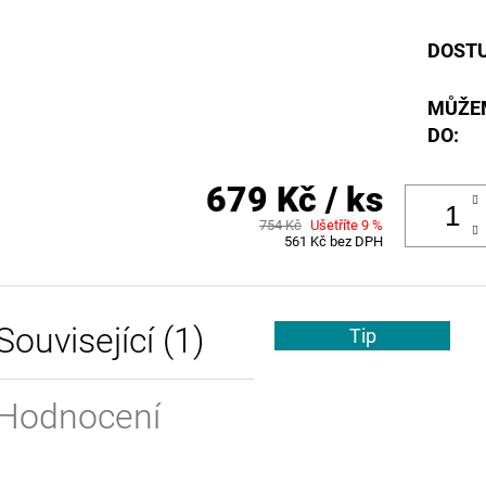
DOST
MŮŽE
DO:
679 Kč
/ ks
754 Kč
Ušetříte 9 %
561 Kč bez DPH
Související (1)
Tip
Hodnocení