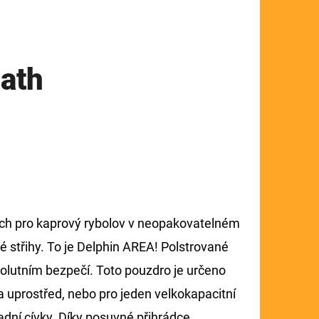
ath
ých pro kaprový rybolov v neopakovatelném
 střihy. To je Delphin AREA! Polstrované
olutním bezpečí. Toto pouzdro je určeno
 uprostřed, nebo pro jeden velkokapacitní
radní cívky. Díky posuvné přihrádce