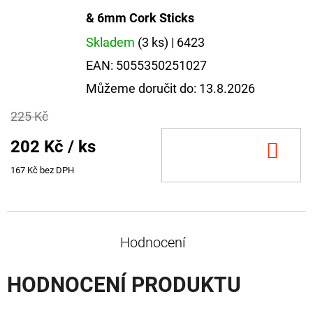
NÁVAZEC
& 6mm Cork Sticks
BOILIE
RIG
PLUS
Skladem
(3 ks)
| 6423
25LB
EAN:
5055350251027
72
Můžeme doručit do:
13.8.2026
Kč
Původně:
79
225 Kč
Kč
202 Kč
/ ks
DO
KOŠ
167 Kč bez DPH
Hodnocení
HODNOCENÍ PRODUKTU