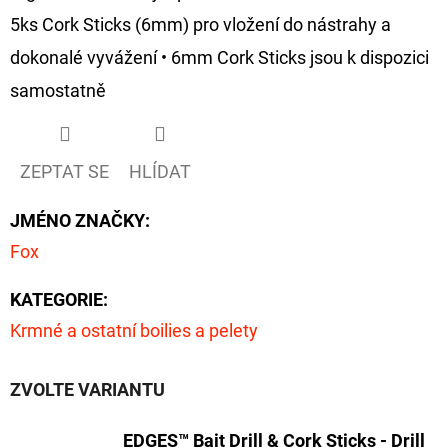
5ks Cork Sticks (6mm) pro vložení do nástrahy a
D
dokonalé vyvážení • 6mm Cork Sticks jsou k dispozici
O
samostatně
P
O
R
ZEPTAT SE
HLÍDAT
U
Č
JMÉNO ZNAČKY
:
U
Fox
J
E
KATEGORIE
:
M
E
Krmné a ostatní boilies a pelety
ZVOLTE VARIANTU
GIANTS
FISHING
KAPROVÝ
EDGES™ Bait Drill & Cork Sticks - Drill