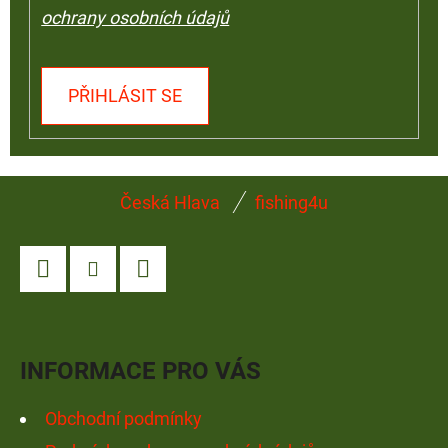
ochrany osobních údajů
PŘIHLÁSIT SE
Z
Česká Hlava
fishing4u
Á
P
A
Facebook
Instagram
YouTube
T
Í
INFORMACE PRO VÁS
Obchodní podmínky