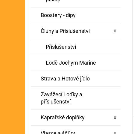
Í
GIANTS FISHING KAPROVÝ NÁVAZEC
P
Boostery - dipy
BOILIE RIG PLUS 25LB
A
72 Kč
Původně:
79 Kč
Čluny a Příslušenství
N
E
Příslušenství
L
Lodě Jochym Marine
Strava a Hotové jídlo
Zavážecí Loďky a
příslušenství
Kaprařské doplňky
Vlasce a šňůry