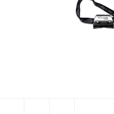
OLOVĚNÁ ZÁTĚŽ DELPHIN
FOX CARP SUB 
CYBERBARBED S OTVOREM
202 Kč
36 Kč
Původně:
225 Kč
Původně:
40 Kč