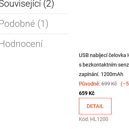
Související (2)
Podobné (1)
Hodnocení
USB nabíjecí čelovka
s bezkontaktním sen
zapínání. 1200mAh
Původně:
699 Kč
(–5
659 Kč
DETAIL
Kód:
HL1200