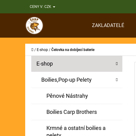
K
Přejít
CENY V:
CZK
O
Zpět
Zpět
na
Š
do
do
obsah
ZAKLADATELÉ
Í
obchodu
obchodu
CO
K
Domů
/
E-shop
/
Čelovka na dobíjecí baterie
P
K
Přeskočit
E-shop
A
O
kategorie
T
S
Boilies,Pop-up Pelety
E
T
G
Pěnové Nástrahy
O
R
R
A
Boilies Carp Brothers
I
N
E
Krmné a ostatní boilies a
N
pelety