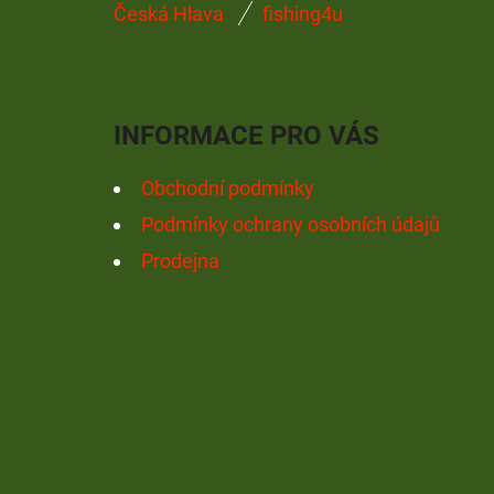
Česká Hlava
fishing4u
Á
P
A
INFORMACE PRO VÁS
T
Í
Obchodní podmínky
Podmínky ochrany osobních údajů
Prodejna