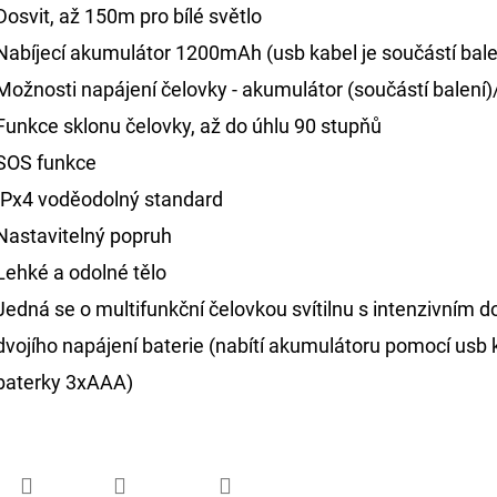
Dosvit, až 150m pro bílé světlo
Nabíjecí akumulátor 1200mAh (usb kabel je součástí bale
Možnosti napájení čelovky - akumulátor (součástí balení)
Funkce sklonu čelovky, až do úhlu 90 stupňů
SOS funkce
IPx4 voděodolný standard
Nastavitelný popruh
Lehké a odolné tělo
Jedná se o multifunkční čelovkou svítilnu s intenzivním 
dvojího napájení baterie (nabítí akumulátoru pomocí usb 
baterky 3xAAA)