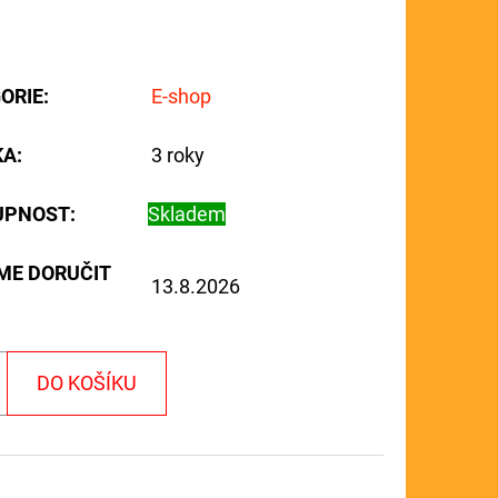
ORIE
:
E-shop
KA
:
3 roky
UPNOST:
Skladem
ME DORUČIT
13.8.2026
DO KOŠÍKU