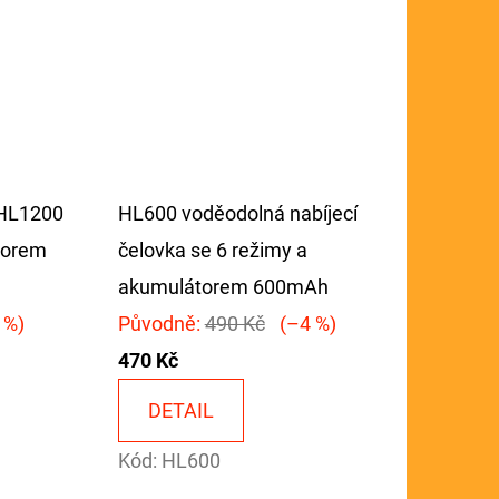
 HL1200
HL600 voděodolná nabíjecí
zorem
čelovka se 6 režimy a
akumulátorem 600mAh
 %)
Původně:
490 Kč
(–4 %)
470 Kč
DETAIL
Kód:
HL600