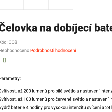
Čelovka na dobíjecí bat
Kód:
COB
Průměrné
Neohodnoceno
Podrobnosti hodnocení
hodnocení
produktu
Facebook
je
Parametry:
0,0
Svítivost, až 200 lumenů pro bílé světlo a nastavení intenz
z
Svítivost, až 100 lumenů pro červené světlo a nastavení in
5
Výdrž baterie 4 hodiny pro vysokou intenzitu svícení a 24 
hvězdiček.