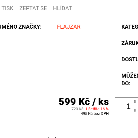
TISK
ZEPTAT SE
HLÍDAT
JMÉNO ZNAČKY
:
FLAJZAR
KATEG
ZÁRU
DOST
MŮŽE
DO:
599 Kč
/ ks
720 Kč
Ušetříte 16 %
495 Kč bez DPH