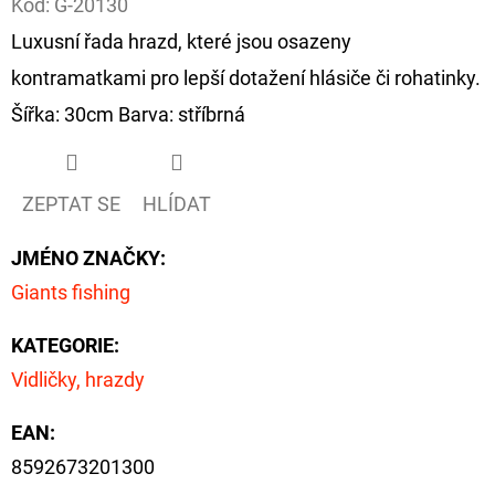
Kód:
G-20130
Luxusní řada hrazd, které jsou osazeny
D
O
kontramatkami pro lepší dotažení hlásiče či rohatinky.
P
Šířka: 30cm Barva: stříbrná
O
R
U
ZEPTAT SE
HLÍDAT
Č
U
JMÉNO ZNAČKY
:
J
Giants fishing
E
M
KATEGORIE
:
E
Vidličky, hrazdy
EAN
:
FOX
8592673201300
CARP
SUB