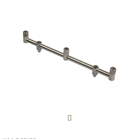
E
T
E
N
A
J
Í
T
?
HLEDAT
Facebook