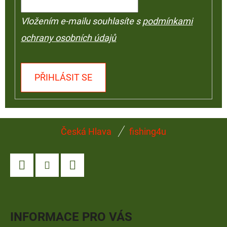
Vložením e-mailu souhlasíte s
podmínkami
ochrany osobních údajů
PŘIHLÁSIT SE
Z
Česká Hlava
fishing4u
Á
P
A
Facebook
Instagram
YouTube
T
Í
INFORMACE PRO VÁS