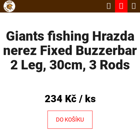
K
Hledat
Nák
Přejít
O
Zpět
Zpět
na
koší
Š
obsah
Giants fishing Hrazda
Í
C
K
nerez Fixed Buzzerbar
O
P
2 Leg, 30cm, 3 Rods
O
T
Ř
234 Kč
/ ks
E
B
DO KOŠÍKU
U
J