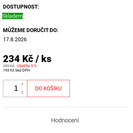
FLOAT
DOSTUPNOST:
202
Skladem
Kč
Původně:
225
MŮŽEME DORUČIT DO:
Kč
17.8.2026
234 Kč
/ ks
259 Kč
Ušetříte 9 %
193 Kč bez DPH
DO KOŠÍKU
Hodnocení