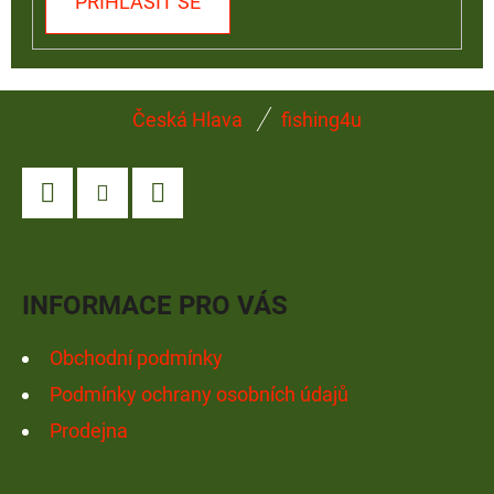
PŘIHLÁSIT SE
Z
Česká Hlava
fishing4u
Á
P
A
Facebook
Instagram
YouTube
T
Í
INFORMACE PRO VÁS
Obchodní podmínky
Podmínky ochrany osobních údajů
Prodejna