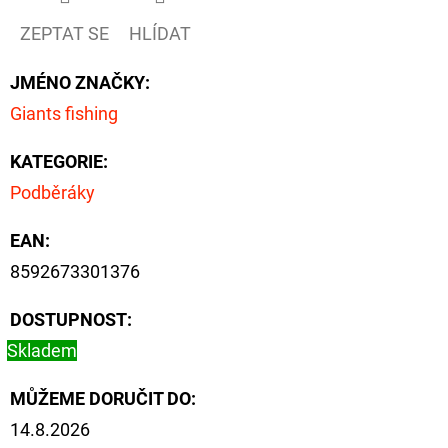
NÁVAZEC
BOILIE
ZEPTAT SE
HLÍDAT
RIG
PLUS
25LB
JMÉNO ZNAČKY
:
72
Giants fishing
Kč
Původně:
KATEGORIE
:
79
Kč
Podběráky
EAN
:
8592673301376
DOSTUPNOST:
Skladem
MŮŽEME DORUČIT DO:
14.8.2026