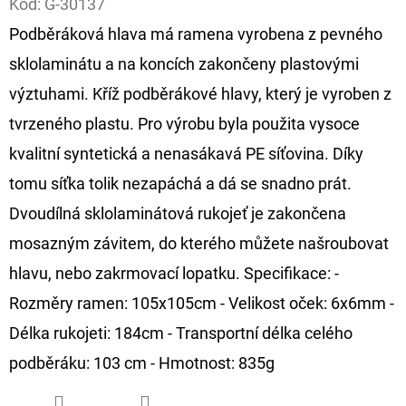
Kód:
G-30137
Podběráková hlava má ramena vyrobena z pevného
D
O
sklolaminátu a na koncích zakončeny plastovými
P
výztuhami. Kříž podběrákové hlavy, který je vyroben z
O
tvrzeného plastu. Pro výrobu byla použita vysoce
R
kvalitní syntetická a nenasákavá PE síťovina. Díky
U
Č
tomu síťka tolik nezapáchá a dá se snadno prát.
U
Dvoudílná sklolaminátová rukojeť je zakončena
J
mosazným závitem, do kterého můžete našroubovat
E
hlavu, nebo zakrmovací lopatku. Specifikace: -
M
E
Rozměry ramen: 105x105cm - Velikost oček: 6x6mm -
Délka rukojeti: 184cm - Transportní délka celého
podběráku: 103 cm - Hmotnost: 835g
GIANTS
FISHING
KAPROVÝ