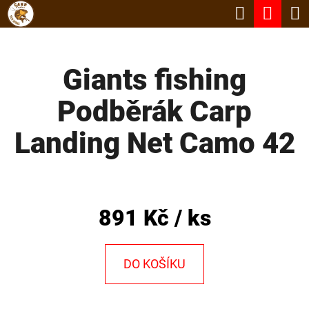
K
Hledat
Nák
Přejít
O
Zpět
Zpět
na
koší
Š
obsah
Giants fishing
Í
C
K
Podběrák Carp
O
P
Landing Net Camo 42
O
T
Ř
891 Kč
/ ks
E
B
DO KOŠÍKU
U
J