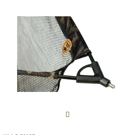
E
T
E
N
A
J
Í
T
?
HLEDAT
Facebook