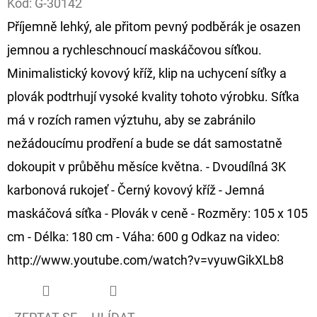
Kód:
G-30142
Příjemně lehký, ale přitom pevný podběrák je osazen
D
O
jemnou a rychleschnoucí maskáčovou síťkou.
P
Minimalistický kovový kříž, klip na uchycení síťky a
O
plovák podtrhují vysoké kvality tohoto výrobku. Síťka
R
má v rozích ramen výztuhu, aby se zabránilo
U
Č
nežádoucímu prodření a bude se dát samostatně
U
dokoupit v průběhu měsíce května. - Dvoudílná 3K
J
karbonová rukojeť - Černý kovový kříž - Jemná
E
maskáčová síťka - Plovák v ceně - Rozměry: 105 x 105
M
E
cm - Délka: 180 cm - Váha: 600 g Odkaz na video:
http://www.youtube.com/watch?v=vyuwGikXLb8
GIANTS
FISHING
KAPROVÝ