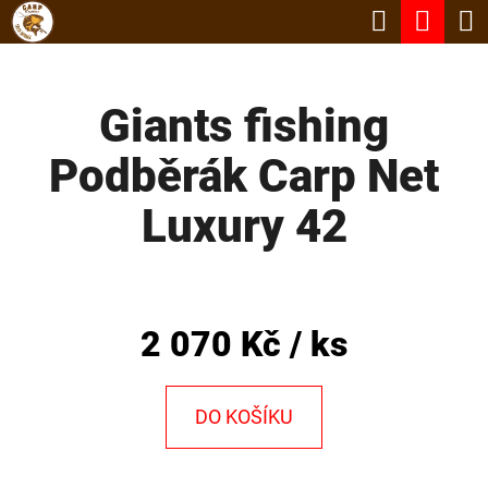
K
Hledat
Nák
Přejít
O
Zpět
Zpět
na
koší
Š
obsah
Giants fishing
Í
C
K
Podběrák Carp Net
O
P
Luxury 42
O
T
Ř
2 070 Kč
/ ks
E
B
DO KOŠÍKU
U
J