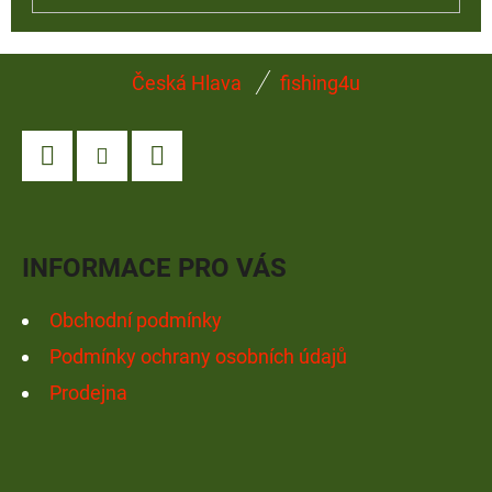
Z
Česká Hlava
fishing4u
Á
P
A
Facebook
Instagram
YouTube
T
Í
INFORMACE PRO VÁS
Obchodní podmínky
Podmínky ochrany osobních údajů
Prodejna