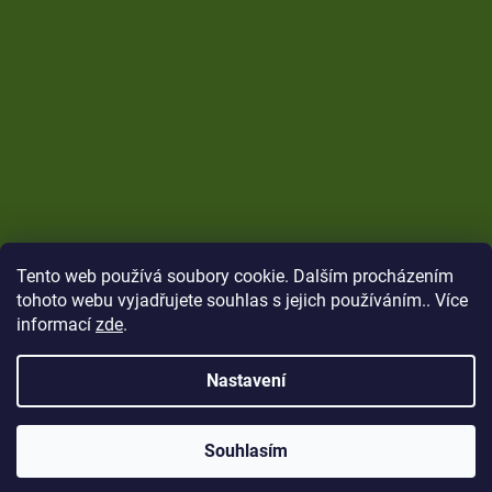
Tento web používá soubory cookie. Dalším procházením
tohoto webu vyjadřujete souhlas s jejich používáním.. Více
informací
zde
.
Nastavení
Vytvořil Shoptet
Copyright 2026
CARP Brothers
. Všechna práva
Souhlasím
vyhrazena.