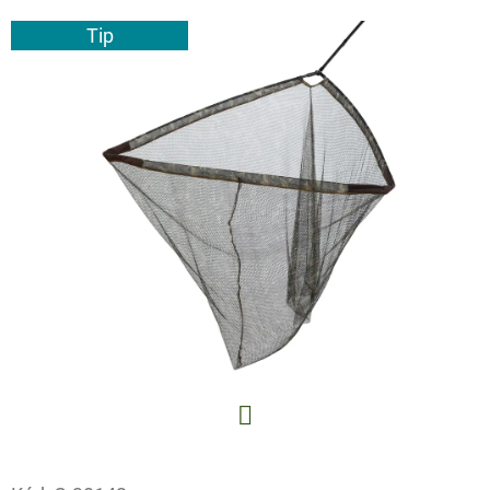
E
Tip
T
E
N
A
J
Í
T
?
HLEDAT
Facebook