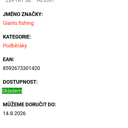
ZEPTAT SE
HLÍDAT
NÁVAZEC
BOILIE
RIG
JMÉNO ZNAČKY
:
PLUS
25LB
Giants fishing
72
Kč
KATEGORIE
:
Původně:
Podběráky
79
Kč
EAN
:
8592673301420
DOSTUPNOST:
Skladem
MŮŽEME DORUČIT DO:
14.8.2026