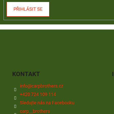
PŘIHLÁSIT SE
KONTAKT
info
@
carpbrothers.cz
+420 724 109 114
Sledujte nás na Facebooku
carp__brothers