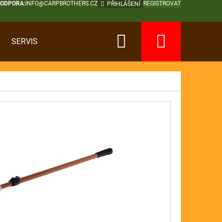
PODPORA:
INFO@CARPBROTHERS.CZ
REGISTROVAT
PŘIHLÁŠENÍ
Hledat
Nákup
SERVIS
košík