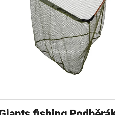
OLOVĚNÁ ZÁTĚŽ DELPHIN
FOX CARP SUB 
CYBERBARBED S OTVOREM
202 Kč
36 Kč
Původně:
225 Kč
Původně:
40 Kč
Giants fishing Podběrák