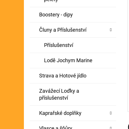
Í
GIANTS FISHING KAPROVÝ NÁVAZEC
P
Boostery - dipy
BOILIE RIG PLUS 25LB
A
72 Kč
Původně:
79 Kč
Čluny a Příslušenství
N
E
Příslušenství
L
Lodě Jochym Marine
Strava a Hotové jídlo
Zavážecí Loďky a
příslušenství
Kaprařské doplňky
Vlasce a šňůry