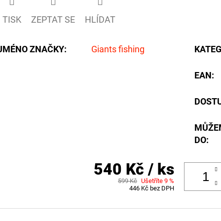
TISK
ZEPTAT SE
HLÍDAT
JMÉNO ZNAČKY
:
Giants fishing
KATEG
EAN
:
DOST
MŮŽE
DO:
540 Kč
/ ks
599 Kč
Ušetříte 9 %
446 Kč bez DPH