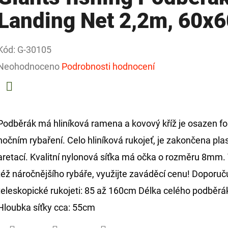
Landing Net 2,2m, 60x
Kód:
G-30105
Průměrné
Neohodnoceno
Podrobnosti hodnocení
hodnocení
produktu
Facebook
je
Podběrák má hliníková ramena a kovový kříž je osazen fos
0,0
nočním rybaření. Celo hliníková rukojeť, je zakončena 
z
aretací. Kvalitní nylonová síťka má očka o rozměru 8mm.
5
též náročnějšího rybáře, využijte zaváděcí cenu! Dopor
hvězdiček.
teleskopické rukojeti: 85 až 160cm Délka celého podběr
Hloubka síťky cca: 55cm