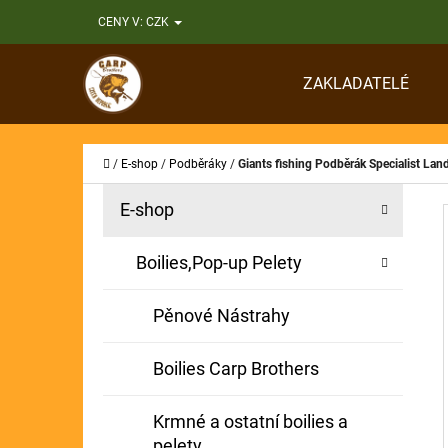
K
Přejít
CENY V:
CZK
O
Zpět
Zpět
na
Š
do
do
obsah
ZAKLADATELÉ
Í
obchodu
obchodu
CO
K
Domů
/
E-shop
/
Podběráky
/
Giants fishing Podběrák Specialist La
P
K
Přeskočit
E-shop
A
O
kategorie
T
S
Boilies,Pop-up Pelety
E
T
G
Pěnové Nástrahy
O
R
R
A
Boilies Carp Brothers
I
N
E
Krmné a ostatní boilies a
N
pelety