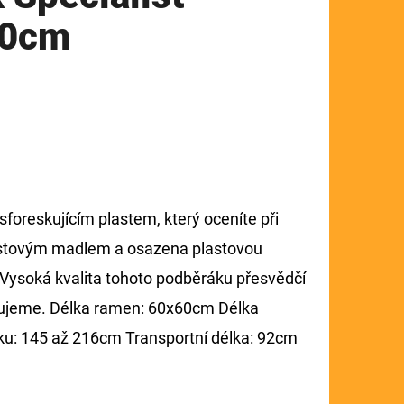
60cm
foreskujícím plastem, který oceníte při
plastovým madlem a osazena plastovou
 Vysoká kvalita tohoto podběráku přesvědčí
učujeme. Délka ramen: 60x60cm Délka
áku: 145 až 216cm Transportní délka: 92cm