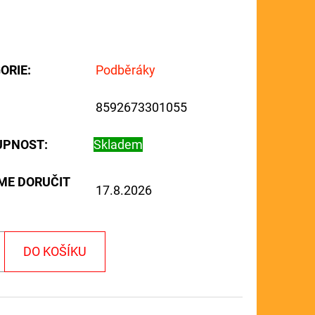
ORIE
:
Podběráky
8592673301055
UPNOST:
Skladem
ME DORUČIT
17.8.2026
DO KOŠÍKU