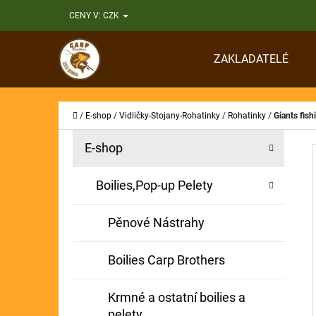
K
Přejít
CENY V:
CZK
O
Zpět
Zpět
na
Š
do
do
obsah
ZAKLADATELÉ
Í
obchodu
obchodu
CO
K
Domů
/
E-shop
/
Vidličky-Stojany-Rohatinky
/
Rohatinky
/
Giants fis
P
K
Přeskočit
E-shop
A
O
kategorie
T
S
Boilies,Pop-up Pelety
E
T
G
Pěnové Nástrahy
O
R
R
A
Boilies Carp Brothers
I
N
E
Krmné a ostatní boilies a
N
pelety