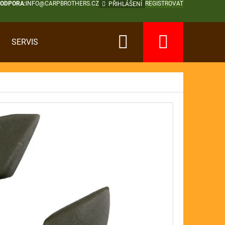
PODPORA:
INFO@CARPBROTHERS.CZ
REGISTROVAT
PŘIHLÁŠENÍ
Hledat
Nákup
SERVIS
košík