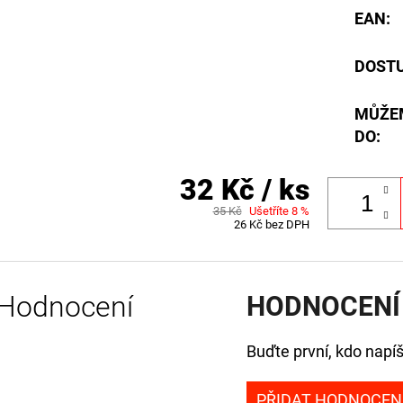
EAN
:
DOST
MŮŽE
DO:
32 Kč
/ ks
35 Kč
Ušetříte 8 %
26 Kč bez DPH
Hodnocení
HODNOCENÍ
Buďte první, kdo napíš
PŘIDAT HODNOCEN