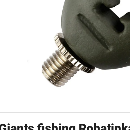
OLOVĚNÁ ZÁTĚŽ DELPHIN
FOX CARP SUB 
CYBERBARBED S OTVOREM
202 Kč
36 Kč
Původně:
225 Kč
Původně:
40 Kč
Giants fishing Rohatin