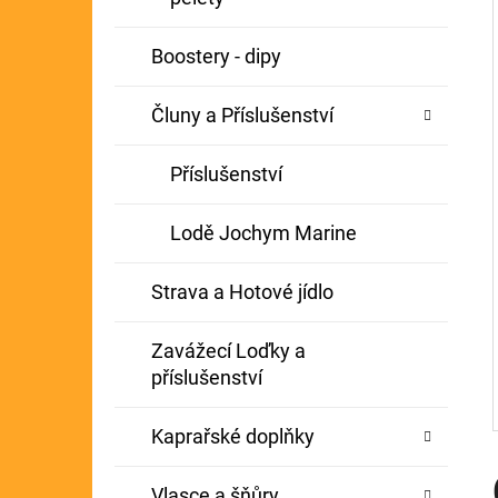
Í
GIANTS FISHING KAPROVÝ NÁVAZEC
P
Boostery - dipy
BOILIE RIG PLUS 25LB
A
72 Kč
Původně:
79 Kč
Čluny a Příslušenství
N
E
Příslušenství
L
Lodě Jochym Marine
Strava a Hotové jídlo
Zavážecí Loďky a
příslušenství
Kaprařské doplňky
Vlasce a šňůry