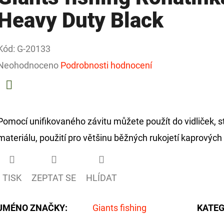
Heavy Duty Black
Kód:
G-20133
Průměrné
Neohodnoceno
Podrobnosti hodnocení
hodnocení
produktu
Facebook
je
Pomocí unifikovaného závitu můžete použít do vidliček,
0,0
materiálu, použití pro většinu běžných rukojetí kaprových
z
5
TISK
ZEPTAT SE
HLÍDAT
hvězdiček.
JMÉNO ZNAČKY
:
Giants fishing
KATEG