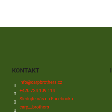
KONTAKT
info
@
carpbrothers.cz
+420 724 109 114
Sledujte nás na Facebooku
carp__brothers