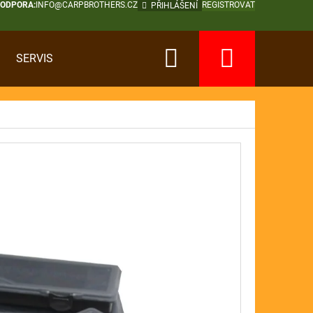
PODPORA:
INFO@CARPBROTHERS.CZ
REGISTROVAT
PŘIHLÁŠENÍ
Hledat
Nákup
SERVIS
košík