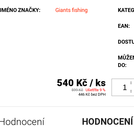
JMÉNO ZNAČKY
:
Giants fishing
KATEG
EAN
:
DOST
MŮŽE
DO:
540 Kč
/ ks
599 Kč
Ušetříte 9 %
446 Kč bez DPH
Hodnocení
HODNOCENÍ