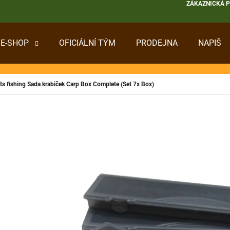
ZÁKAZNICKÁ 
E-SHOP
OFICIÁLNÍ TÝM
PRODEJNA
NAPIŠ
 POTŘEBUJETE NAJÍT?
ts fishing Sada krabiček Carp Box Complete (Set 7x Box)
HLEDAT
DOPORUČUJEME