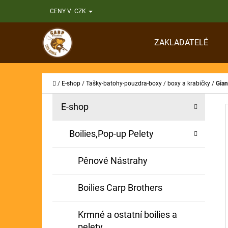
K
Přejít
CENY V:
CZK
O
Zpět
Zpět
na
Š
do
do
obsah
ZAKLADATELÉ
Í
obchodu
obchodu
CO
K
Domů
/
E-shop
/
Tašky-batohy-pouzdra-boxy
/
boxy a krabičky
/
Gian
P
K
Přeskočit
E-shop
A
O
kategorie
T
S
Boilies,Pop-up Pelety
E
T
G
Pěnové Nástrahy
O
R
R
A
Boilies Carp Brothers
I
N
E
Krmné a ostatní boilies a
N
pelety