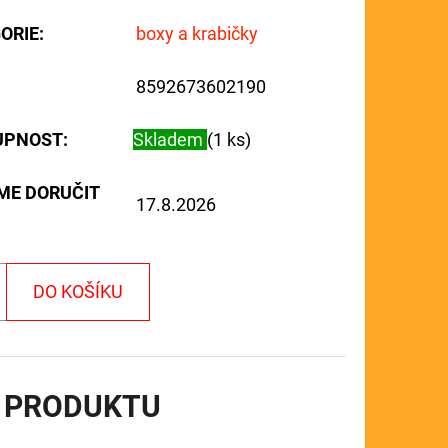
ORIE
:
boxy a krabičky
8592673602190
UPNOST:
Skladem
(1 ks)
ME DORUČIT
17.8.2026
DO KOŠÍKU
 PRODUKTU