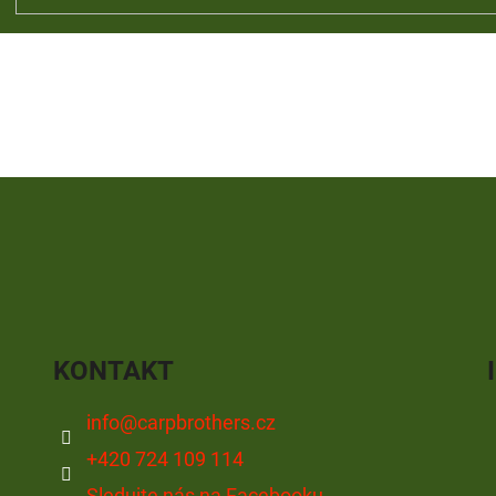
KONTAKT
info
@
carpbrothers.cz
+420 724 109 114
Sledujte nás na Facebooku