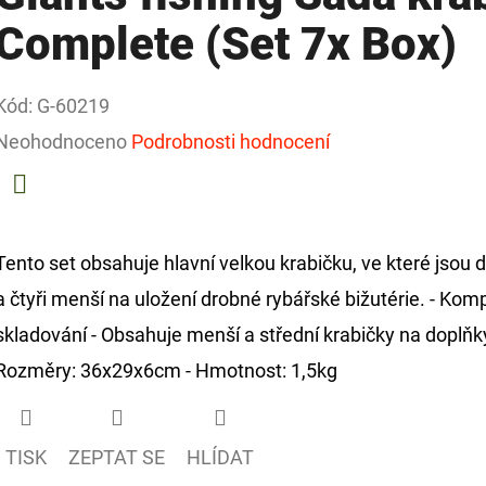
Complete (Set 7x Box)
Kód:
G-60219
Průměrné
Neohodnoceno
Podrobnosti hodnocení
hodnocení
produktu
Facebook
je
Tento set obsahuje hlavní velkou krabičku, ve které jsou
0,0
a čtyři menší na uložení drobné rybářské bižutérie. - Kom
z
skladování - Obsahuje menší a střední krabičky na doplňky
5
Rozměry: 36x29x6cm - Hmotnost: 1,5kg
hvězdiček.
TISK
ZEPTAT SE
HLÍDAT