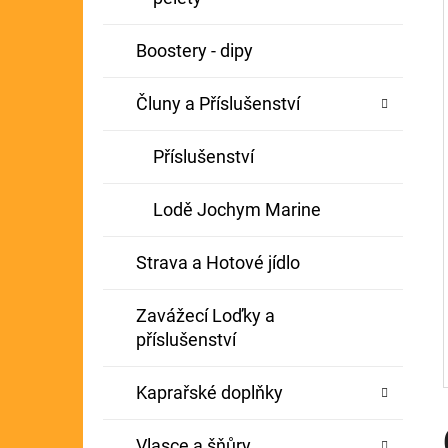
Í
GIANTS FISHING KAPROVÝ NÁVAZEC
P
Boostery - dipy
BOILIE RIG PLUS 25LB
A
72 Kč
Původně:
79 Kč
Čluny a Příslušenství
N
E
Příslušenství
L
Lodě Jochym Marine
Strava a Hotové jídlo
Zavážecí Loďky a
příslušenství
Kaprařské doplňky
Vlasce a šňůry