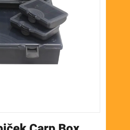
FLOAT
biček Carp Box