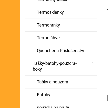
Termosklenky
Termohrnky
Termoláhve
Quencher a Příslušenství
Tašky-batohy-pouzdra-
boxy
Tašky a pouzdra
Batohy
pouzdra na pruty