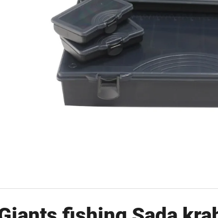
OLOVĚNÁ ZÁTĚŽ DELPHIN
FOX CARP SUB 
CYBERBARBED S OTVOREM
202 Kč
36 Kč
Původně:
225 Kč
Původně:
40 Kč
Giants fishing Sada kra