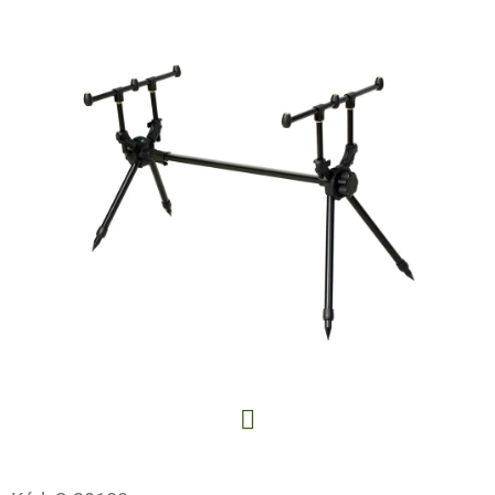
E
T
E
N
A
J
Í
T
?
HLEDAT
Facebook