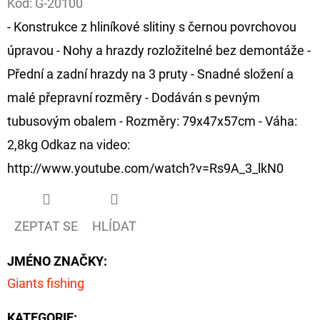
Kód:
G-20100
- Konstrukce z hliníkové slitiny s černou povrchovou
D
O
úpravou - Nohy a hrazdy rozložitelné bez demontáže -
P
Přední a zadní hrazdy na 3 pruty - Snadné složení a
O
malé přepravní rozměry - Dodáván s pevným
R
tubusovým obalem - Rozměry: 79x47x57cm - Váha:
U
Č
2,8kg Odkaz na video:
U
http://www.youtube.com/watch?v=Rs9A_3_lkN0
J
E
M
ZEPTAT SE
HLÍDAT
E
JMÉNO ZNAČKY
:
Giants fishing
OLOVĚNÁ
ZÁTĚŽ
DELPHIN
KATEGORIE
: