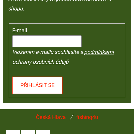
shopu.
E-mail
Vložením e-mailu souhlasíte s
podmínkami
ochrany osobních údajů
PŘIHLÁSIT SE
Z
Česká Hlava
fishing4u
Á
P