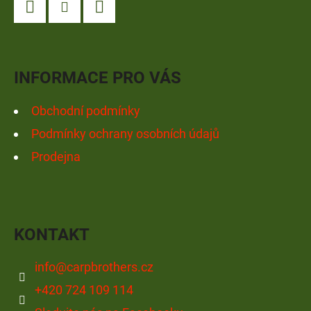
A
Facebook
Instagram
YouTube
T
Í
INFORMACE PRO VÁS
Obchodní podmínky
Podmínky ochrany osobních údajů
Prodejna
KONTAKT
info
@
carpbrothers.cz
+420 724 109 114