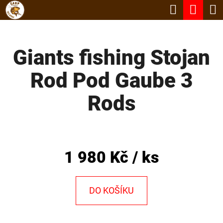
K
Hledat
Nák
Přejít
O
Zpět
Zpět
na
koší
Š
obsah
Giants fishing Stojan
Í
C
K
Rod Pod Gaube 3
O
P
Rods
O
T
Ř
1 980 Kč
/ ks
E
B
DO KOŠÍKU
U
J