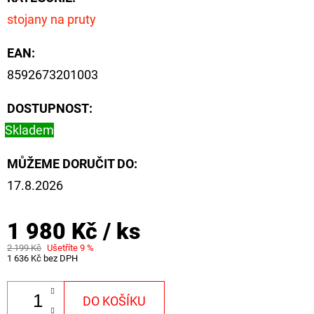
CYBERBARBED
S
stojany na pruty
OTVOREM
EAN
:
36
Kč
8592673201003
Původně:
40
Kč
DOSTUPNOST:
Skladem
MŮŽEME DORUČIT DO:
17.8.2026
1 980 Kč
/ ks
2 199 Kč
Ušetříte 9 %
1 636 Kč bez DPH
DO KOŠÍKU