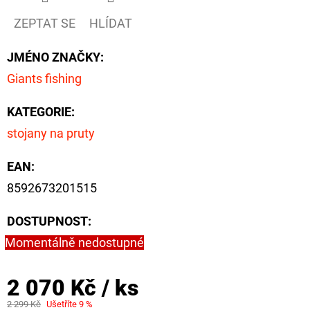
NÁVAZEC
BOILIE
ZEPTAT SE
HLÍDAT
RIG
PLUS
25LB
JMÉNO ZNAČKY
:
72
Giants fishing
Kč
Původně:
KATEGORIE
:
79
Kč
stojany na pruty
EAN
:
8592673201515
DOSTUPNOST:
Momentálně nedostupné
2 070 Kč
/ ks
2 299 Kč
Ušetříte 9 %