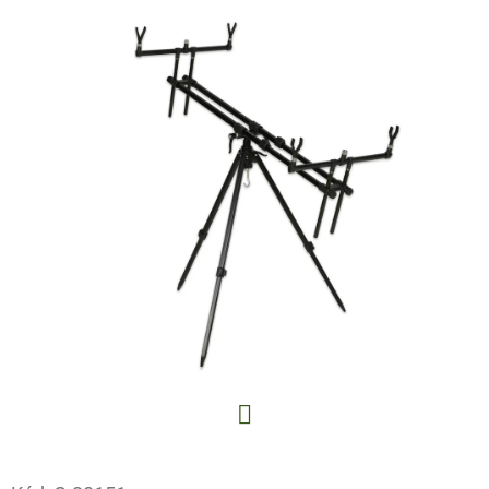
E
T
E
N
A
J
Í
T
?
HLEDAT
Facebook