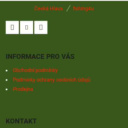
Z
Česká Hlava
fishing4u
Á
P
A
Facebook
Instagram
YouTube
T
Í
INFORMACE PRO VÁS
Obchodní podmínky
Podmínky ochrany osobních údajů
Prodejna
KONTAKT