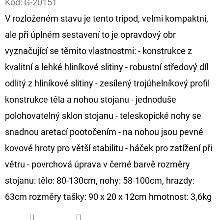
Kód:
G-20151
V rozloženém stavu je tento tripod, velmi kompaktní,
D
O
ale při úplném sestavení to je opravdový obr
P
vyznačující se těmito vlastnostmi: - konstrukce z
O
kvalitní a lehké hliníkové slitiny - robustní středový díl
R
odlitý z hliníkové slitiny - zesílený trojúhelníkový profil
U
Č
konstrukce těla a nohou stojanu - jednoduše
U
polohovatelný sklon stojanu - teleskopické nohy se
J
snadnou aretací pootočením - na nohou jsou pevné
E
kovové hroty pro větší stabilitu - háček pro zatížení při
M
E
větru - povrchová úprava v černé barvě rozměry
stojanu: tělo: 80-130cm, nohy: 58-100cm, hrazdy:
63cm rozměry tašky: 90 x 20 x 12cm hmotnost: 3,6kg
GIANTS
FISHING
KAPROVÝ