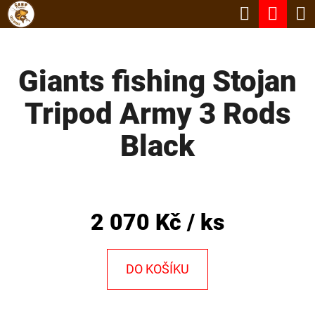
K
Hledat
Nák
Přejít
O
Zpět
Zpět
na
koší
Š
obsah
Giants fishing Stojan
Í
C
K
Tripod Army 3 Rods
O
P
Black
O
T
Ř
2 070 Kč
/ ks
E
B
DO KOŠÍKU
U
J