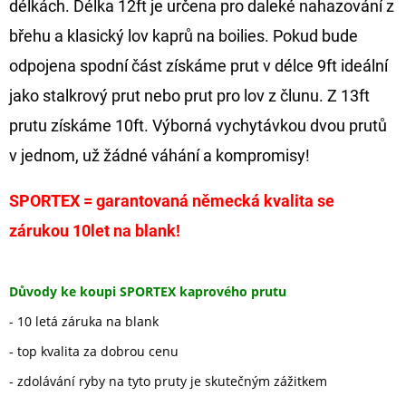
délkách. Délka 12ft je určena pro daleké nahazování z
břehu a klasický lov kaprů na boilies. Pokud bude
odpojena spodní část získáme prut v délce 9ft ideální
jako stalkrový prut nebo prut pro lov z člunu. Z 13ft
prutu získáme 10ft. Výborná vychytávkou dvou prutů
v jednom, už žádné váhání a kompromisy!
SPORTEX = garantovaná německá kvalita se
zárukou 10let na blank!
Důvody ke koupi SPORTEX kaprového prutu
- 10 letá záruka na blank
- top kvalita za dobrou cenu
- zdolávání ryby na tyto pruty je skutečným zážitkem