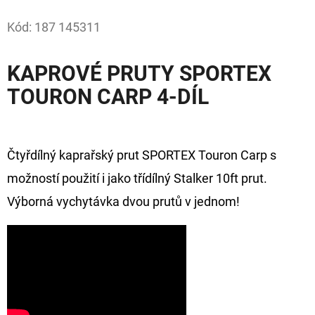
Facebook
Kód:
187 145311
D
O
P
KAPROVÉ PRUTY SPORTEX
O
TOURON CARP 4-DÍL
R
U
Č
Čtyřdílný kaprařský prut SPORTEX Touron Carp s
U
J
možností použití i jako třídílný Stalker 10ft prut.
E
Výborná vychytávka dvou prutů v jednom!
M
E
GIANTS
FISHING
KAPROVÝ