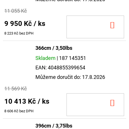
11 055 Kč
9 950 Kč
/ ks
DO
KOŠ
8 223 Kč bez DPH
366cm / 3,50lbs
Skladem
| 187 145351
EAN:
4048855399654
Můžeme doručit do:
17.8.2026
11 569 Kč
10 413 Kč
/ ks
DO
KOŠ
8 606 Kč bez DPH
396cm / 3,75lbs