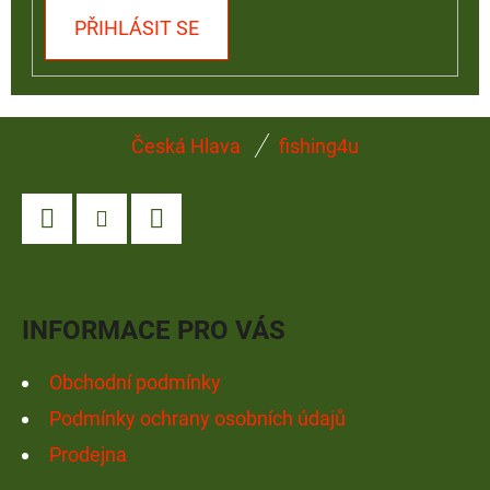
PŘIHLÁSIT SE
Z
Česká Hlava
fishing4u
Á
P
A
Facebook
Instagram
YouTube
T
Í
INFORMACE PRO VÁS
Obchodní podmínky
Podmínky ochrany osobních údajů
Prodejna