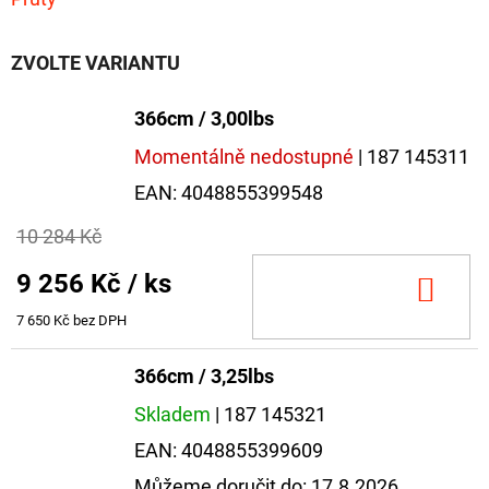
ZVOLTE VARIANTU
366cm / 3,00lbs
Momentálně nedostupné
| 187 145311
EAN:
4048855399548
10 284 Kč
9 256 Kč
/ ks
DO
KOŠ
7 650 Kč bez DPH
366cm / 3,25lbs
Skladem
| 187 145321
EAN:
4048855399609
Můžeme doručit do:
17.8.2026