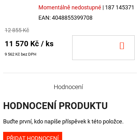
Momentálně nedostupné
| 187 145371
EAN:
4048855399708
12 855 Kč
11 570 Kč
/ ks
DO
KOŠ
9 562 Kč bez DPH
Hodnocení
HODNOCENÍ PRODUKTU
Buďte první, kdo napíše příspěvek k této položce.
PŘIDAT HODNOCENÍ