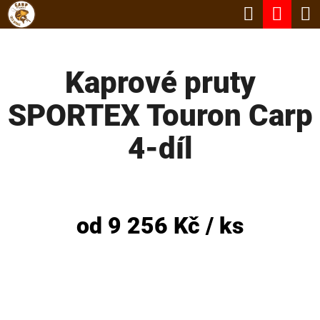
K
Hledat
Nák
Přejít
O
Zpět
Zpět
na
koší
Š
obsah
Kaprové pruty
Í
C
K
SPORTEX Touron Carp
O
P
4-díl
O
T
Ř
od
9 256 Kč
/ ks
E
B
U
J