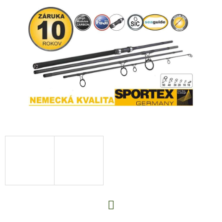
E
T
E
N
A
J
Í
T
?
HLEDAT