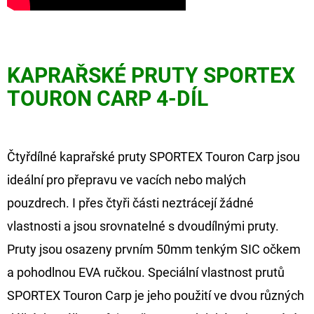
NÁVAZEC
BOILIE
RIG
PLUS
25LB
KAPRAŘSKÉ PRUTY SPORTEX
72
Kč
TOURON CARP 4-DÍL
Původně:
79
Kč
Čtyřdílné kaprařské pruty SPORTEX Touron Carp jsou
ideální pro přepravu ve vacích nebo malých
pouzdrech. I přes čtyři části neztrácejí žádné
vlastnosti a jsou srovnatelné s dvoudílnými pruty.
Pruty jsou osazeny prvním 50mm tenkým SIC očkem
a pohodlnou EVA ručkou. Speciální vlastnost prutů
SPORTEX Touron Carp je jeho použití ve dvou různých