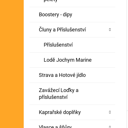
Í
GIANTS FISHING KAPROVÝ NÁVAZEC
P
Boostery - dipy
BOILIE RIG PLUS 25LB
A
72 Kč
Původně:
79 Kč
Čluny a Příslušenství
N
E
Příslušenství
L
Lodě Jochym Marine
Strava a Hotové jídlo
Zavážecí Loďky a
příslušenství
Kaprařské doplňky
Vlasce a šňůry