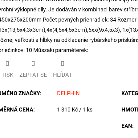
vrchní výklopné díly. Je dodáván v kombinaci barev stříb
450x275x200mm Počet pevných priehradiek: 34 Rozmer p
13x(13,5x4,3x3cm),4x(4,5x4,5x3cm),6xx(9x4,5x3), 1x(13x
rôznej veľkosti a hĺbky na odkladanie rybárskeho prísluš
priečinkov: 10 Műszaki paraméterek:
TISK
ZEPTAT SE
HLÍDAT
JMÉNO ZNAČKY
:
DELPHIN
KATEG
Měrná
MĚRNÁ CENA:
1 310 Kč / 1 ks
HMOT
cena:
EAN
: