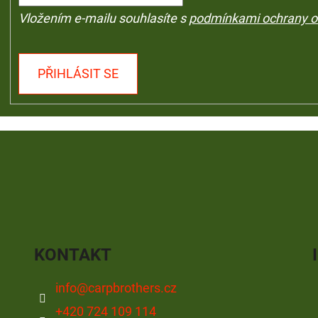
Vložením e-mailu souhlasíte s
podmínkami ochrany o
PŘIHLÁSIT SE
KONTAKT
info
@
carpbrothers.cz
+420 724 109 114