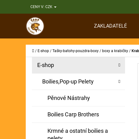
K
Přejít
CENY V:
CZK
O
Zpět
Zpět
na
Š
do
do
obsah
ZAKLADATELÉ
Í
obchodu
obchodu
CO
K
Domů
/
E-shop
/
Tašky-batohy-pouzdra-boxy
/
boxy a krabičky
/
Krab
P
K
Přeskočit
E-shop
A
O
kategorie
T
S
Boilies,Pop-up Pelety
E
T
G
Pěnové Nástrahy
O
R
R
A
Boilies Carp Brothers
I
N
E
Krmné a ostatní boilies a
N
pelety