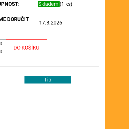
UPNOST:
Skladem
(1 ks)
ME DORUČIT
17.8.2026
DO KOŠÍKU
Tip