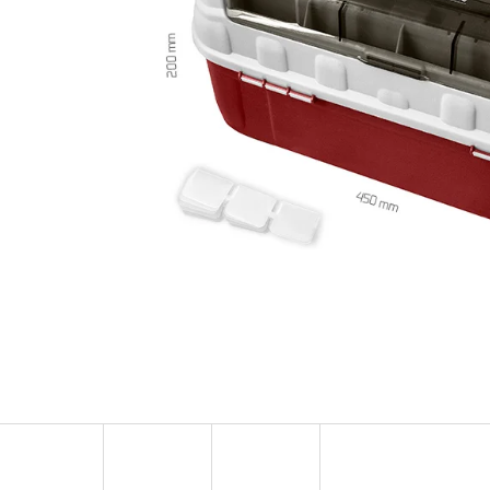
OLOVĚNÁ ZÁTĚŽ DELPHIN
FOX CARP SUB 
CYBERBARBED S OTVOREM
202 Kč
36 Kč
Původně:
225 Kč
Původně:
40 Kč