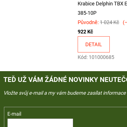
Krabice Delphin TBX
385-10P
Původně:
1 024 Kč
(–
922 Kč
DETAIL
Kód:
101000685
TEĎ UŽ VÁM ŽÁDNÉ NOVINKY NEUTEČ
Vložte svůj e-mail a my vám budeme zasílat informac
E-mail