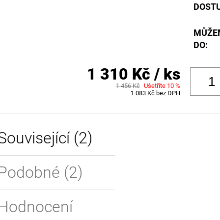
DOST
MŮŽE
DO:
1 310 Kč
/ ks
1 456 Kč
Ušetříte 10 %
1 083 Kč bez DPH
Související (2)
Podobné (2)
Hodnocení