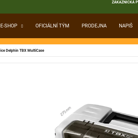
ZÁKAZNICKÁ 
E-SHOP
OFICIÁLNÍ TÝM
PRODEJNA
NAPIŠ
 POTŘEBUJETE NAJÍT?
ice Delphin TBX MultiCase
HLEDAT
DOPORUČUJEME