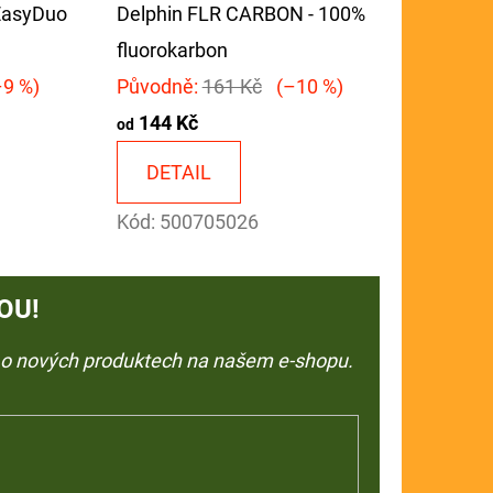
 EasyDuo
Delphin FLR CARBON - 100%
fluorokarbon
9 %)
Původně:
161 Kč
(–10 %)
144 Kč
od
DETAIL
Kód:
500705026
OU!
e o nových produktech na našem e-shopu.