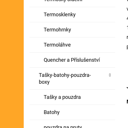
Termosklenky
Termohrnky
Termoláhve
Quencher a Příslušenství
Tašky-batohy-pouzdra-
boxy
Tašky a pouzdra
Batohy
pouzdra na pruty