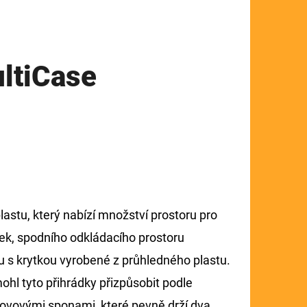
ltiCase
lastu, který nabízí množství prostoru pro
iček, spodního odkládacího prostoru
u s krytkou vyrobené z průhledného plastu.
ohl tyto přihrádky přizpůsobit podle
kovovými sponami, které pevně drží dva