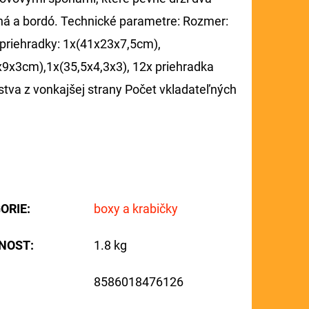
rná a bordó. Technické parametre: Rozmer:
riehradky: 1x(41x23x7,5cm),
9x3cm),1x(35,5x4,3x3), 12x priehradka
nstva z vonkajšej strany Počet vkladateľných
ORIE
:
boxy a krabičky
NOST
:
1.8 kg
8586018476126