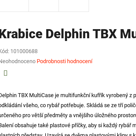
Krabice Delphin TBX Mu
Kód:
101000688
Průměrné
Neohodnoceno
Podrobnosti hodnocení
hodnocení
produktu
Facebook
je
Delphin TBX MultiCase je multifunkční kufřík vyrobený z p
0,0
odkládání všeho, co rybář potřebuje. Skládá se ze tří pol
z
určeného pro větší předměty a vnějšího úložného prostor
5
Balení obsahuje také plastové příčky, aby si každý rybář m
hvězdiček.
vlastních představ. Uzavírá se dvěma plastovými klipy s 