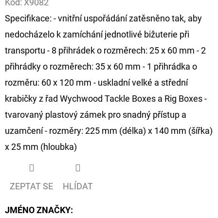
Kód:
X9082
Specifikace: - vnitřní uspořádání zatěsněno tak, aby
D
O
nedocházelo k zamíchání jednotlivé bižuterie při
P
transportu - 8 přihrádek o rozměrech: 25 x 60 mm - 2
O
přihrádky o rozměrech: 35 x 60 mm - 1 přihrádka o
R
rozměru: 60 x 120 mm - uskladní velké a střední
U
Č
krabičky z řad Wychwood Tackle Boxes a Rig Boxes -
U
tvarovaný plastový zámek pro snadný přístup a
J
uzamčení - rozměry: 225 mm (délka) x 140 mm (šířka)
E
x 25 mm (hloubka)
M
E
ZEPTAT SE
HLÍDAT
GIANTS
FISHING
JMÉNO ZNAČKY
:
KAPROVÝ