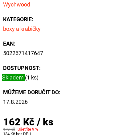
NÁVAZEC
Wychwood
BOILIE
RIG
PLUS
KATEGORIE
:
25LB
boxy a krabičky
72
Kč
EAN
:
Původně:
79
5022671417647
Kč
DOSTUPNOST:
Skladem
(1 ks)
MŮŽEME DORUČIT DO:
17.8.2026
162 Kč
/ ks
179 Kč
Ušetříte 9 %
134 Kč bez DPH