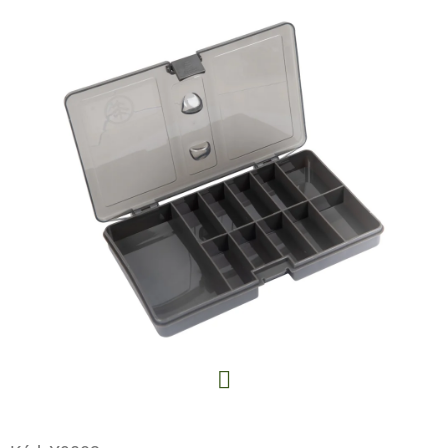
E
T
E
N
A
J
Í
T
?
HLEDAT
Facebook