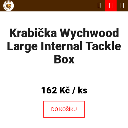
K
Hledat
Nák
Přejít
O
Zpět
Zpět
na
koší
Š
obsah
Krabička Wychwood
Í
C
K
Large Internal Tackle
O
P
Box
O
T
Ř
162 Kč
/ ks
E
B
DO KOŠÍKU
U
J