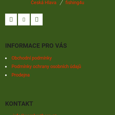
Česká Hlava
fishing4u
Á
P
A
Facebook
Instagram
YouTube
T
Í
INFORMACE PRO VÁS
Obchodní podmínky
Podmínky ochrany osobních údajů
Prodejna
KONTAKT